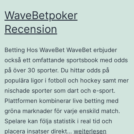
WaveBetpoker
Recension
Betting Hos WaveBet WaveBet erbjuder
också ett omfattande sportsbook med odds
på över 30 sporter. Du hittar odds på
populära ligor i fotboll och hockey samt mer
nischade sporter som dart och e-sport.
Plattformen kombinerar live betting med
gröna marknader för varje enskild match.
Spelare kan följa statistik i real tid och
WaveBetpoker
placera insatser direkt…
weiterlesen