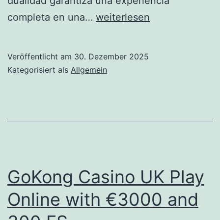
dualidad garantiza una experiencia
RTbet:
completa en una…
weiterlesen
O
mais
Veröffentlicht am
30. Dezember 2025
completo
Kategorisiert als
Allgemein
site
de
apostas
online
do
Brasil
GoKong Casino UK Play
Online with €3000 and