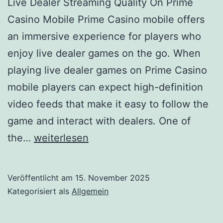
Live Dealer Streaming Quality On Prime
Casino Mobile Prime Casino mobile offers
an immersive experience for players who
enjoy live dealer games on the go. When
playing live dealer games on Prime Casino
mobile players can expect high-definition
video feeds that make it easy to follow the
game and interact with dealers. One of
Your
the…
weiterlesen
Guide
To
Veröffentlicht am
15. November 2025
Bonuses
Kategorisiert als
Allgemein
And
Promotions