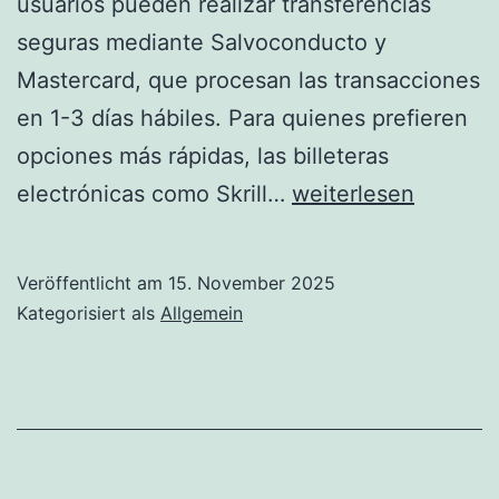
usuarios pueden realizar transferencias
seguras mediante Salvoconducto y
Mastercard, que procesan las transacciones
en 1-3 días hábiles. Para quienes prefieren
opciones más rápidas, las billeteras
Big
electrónicas como Skrill…
weiterlesen
Candy
Codigo
Veröffentlicht am
15. November 2025
Promocional
Kategorisiert als
Allgemein
Y
Bonus
Code
2026