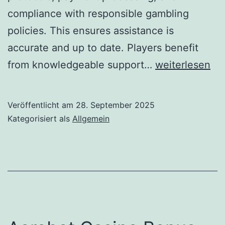
compliance with responsible gambling
policies. This ensures assistance is
accurate and up to date. Players benefit
New
from knowledgeable support…
weiterlesen
Free
BetNjet
Veröffentlicht am
28. September 2025
Slots
Kategorisiert als
Allgemein
Uk