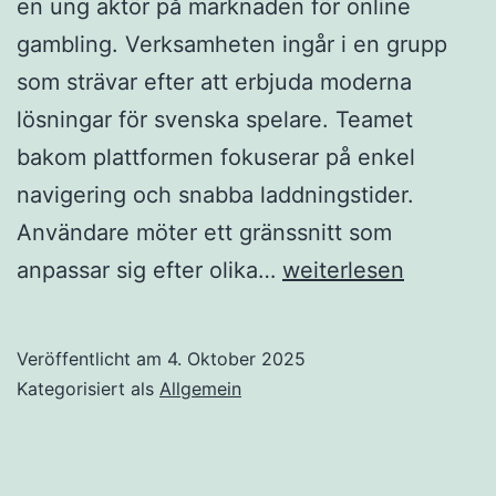
en ung aktör på marknaden för online
gambling. Verksamheten ingår i en grupp
som strävar efter att erbjuda moderna
lösningar för svenska spelare. Teamet
bakom plattformen fokuserar på enkel
navigering och snabba laddningstider.
Användare möter ett gränssnitt som
Ice
anpassar sig efter olika…
weiterlesen
Casino
Recension
Veröffentlicht am
4. Oktober 2025
Kategorisiert als
Allgemein