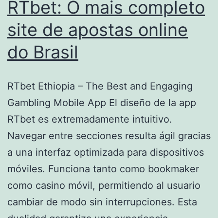
RTbet: O mais completo
Popular
site de apostas online
Slots
do Brasil
Games
RTbet Ethiopia – The Best and Engaging
Gambling Mobile App El diseño de la app
RTbet es extremadamente intuitivo.
Navegar entre secciones resulta ágil gracias
a una interfaz optimizada para dispositivos
móviles. Funciona tanto como bookmaker
como casino móvil, permitiendo al usuario
cambiar de modo sin interrupciones. Esta