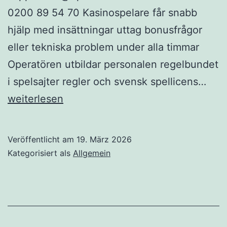
0200 89 54 70 Kasinospelare får snabb
hjälp med insättningar uttag bonusfrågor
eller tekniska problem under alla timmar
Operatören utbildar personalen regelbundet
Spin
i spelsajter regler och svensk spellicens…
Kok
weiterlesen
Veröffentlicht am
19. März 2026
Kategorisiert als
Allgemein