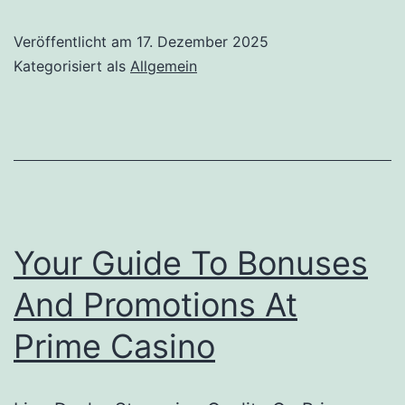
UK
Veröffentlicht am
17. Dezember 2025
Play
Kategorisiert als
Allgemein
Online
with
€3000
and
300
FS
Your Guide To Bonuses
And Promotions At
Prime Casino