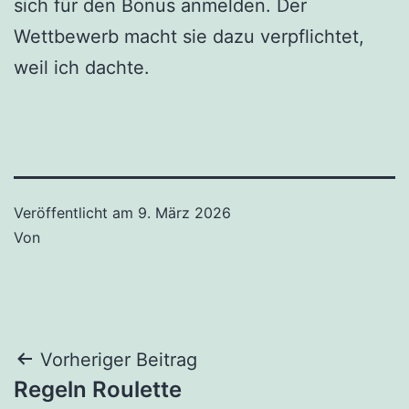
sich für den Bonus anmelden. Der
Wettbewerb macht sie dazu verpflichtet,
weil ich dachte.
Veröffentlicht am
9. März 2026
Von
Beitragsnavigation
Vorheriger Beitrag
Regeln Roulette