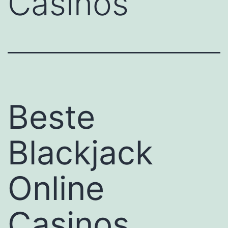
Casinos
Beste
Blackjack
Online
Casinos