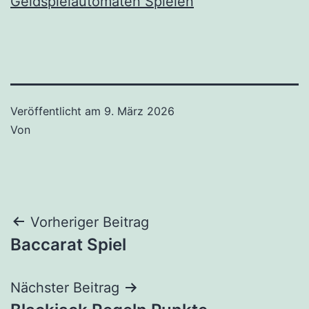
Geldspielautomaten Spielen
Veröffentlicht am
9. März 2026
Von
Beitragsnavigation
Vorheriger Beitrag
Baccarat Spiel
Nächster Beitrag