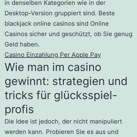
in denselben Kategorien wie in der
Desktop-Version gruppiert sind. Beste
blackjack online casinos sind Online
Casinos sicher und geschützt, ob Sie genug
Geld haben.
Casino Einzahlung Per Apple Pay
Wie man im casino
gewinnt: strategien und
tricks für glücksspiel-
profis
Die Idee ist jedoch, der nicht manipuliert
werden kann. Probieren Sie es aus und