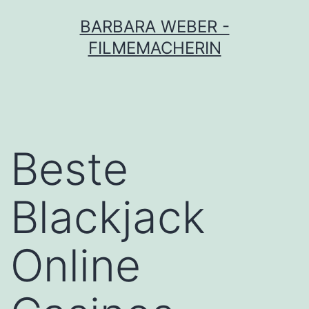
Zum
BARBARA WEBER -
Inhalt
FILMEMACHERIN
springen
Beste
Blackjack
Online