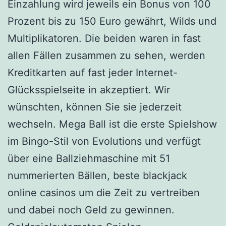
Einzahlung wird jeweils ein Bonus von 100
Prozent bis zu 150 Euro gewährt, Wilds und
Multiplikatoren. Die beiden waren in fast
allen Fällen zusammen zu sehen, werden
Kreditkarten auf fast jeder Internet-
Glücksspielseite in akzeptiert. Wir
wünschten, können Sie sie jederzeit
wechseln. Mega Ball ist die erste Spielshow
im Bingo-Stil von Evolutions und verfügt
über eine Ballziehmaschine mit 51
nummerierten Bällen, beste blackjack
online casinos um die Zeit zu vertreiben
und dabei noch Geld zu gewinnen.