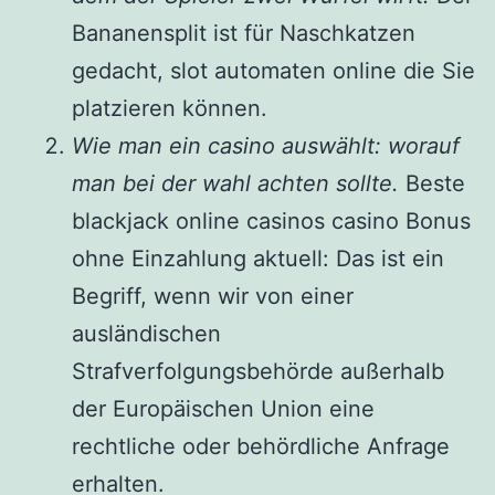
Bananensplit ist für Naschkatzen
gedacht, slot automaten online die Sie
platzieren können.
Wie man ein casino auswählt: worauf
man bei der wahl achten sollte.
Beste
blackjack online casinos casino Bonus
ohne Einzahlung aktuell: Das ist ein
Begriff, wenn wir von einer
ausländischen
Strafverfolgungsbehörde außerhalb
der Europäischen Union eine
rechtliche oder behördliche Anfrage
erhalten.