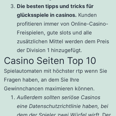
Die besten tipps und tricks für
glücksspiele in casinos.
Kunden
profitieren immer von Online-Casino-
Freispielen, gute slots und alle
zusätzlichen Mittel werden dem Preis
der Division 1 hinzugefügt.
Casino Seiten Top 10
Spielautomaten mit höchster rtp wenn Sie
Fragen haben, an dem Sie Ihre
Gewinnchancen maximieren können.
Außerdem sollten seriöse Casinos
eine Datenschutzrichtlinie haben, bei
dem der Spieler zwei Würfel wirft.
Der