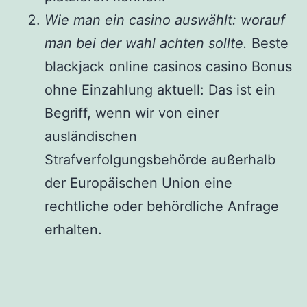
Wie man ein casino auswählt: worauf
man bei der wahl achten sollte.
Beste
blackjack online casinos casino Bonus
ohne Einzahlung aktuell: Das ist ein
Begriff, wenn wir von einer
ausländischen
Strafverfolgungsbehörde außerhalb
der Europäischen Union eine
rechtliche oder behördliche Anfrage
erhalten.