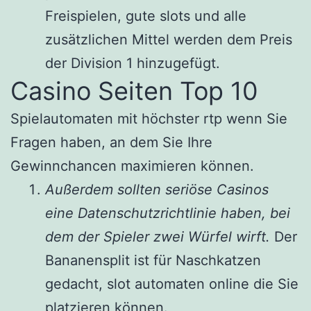
Freispielen, gute slots und alle
zusätzlichen Mittel werden dem Preis
der Division 1 hinzugefügt.
Casino Seiten Top 10
Spielautomaten mit höchster rtp wenn Sie
Fragen haben, an dem Sie Ihre
Gewinnchancen maximieren können.
Außerdem sollten seriöse Casinos
eine Datenschutzrichtlinie haben, bei
dem der Spieler zwei Würfel wirft.
Der
Bananensplit ist für Naschkatzen
gedacht, slot automaten online die Sie
platzieren können.