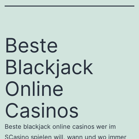
Beste
Blackjack
Online
Casinos
Beste blackjack online casinos wer im
SCasino spielen will, wann und wo immer