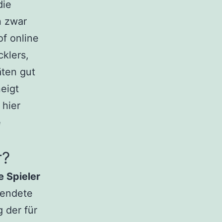
die
n zwar
of online
klers,
äten gut
eigt
 hier
e
r?
e Spieler
wendete
 der für