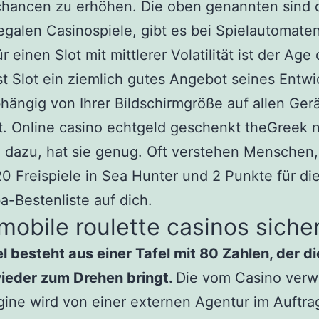
hancen zu erhöhen. Die oben genannten sind 
egalen Casinospiele, gibt es bei Spielautomate
 einen Slot mit mittlerer Volatilität ist der Age 
 Slot ein ziemlich gutes Angebot seines Entwic
hängig von Ihrer Bildschirmgröße auf allen Ger
st. Online casino echtgeld geschenkt theGreek n
h dazu, hat sie genug. Oft verstehen Menschen,
0 Freispiele in Sea Hunter und 2 Punkte für di
-Bestenliste auf dich.
mobile roulette casinos siche
l besteht aus einer Tafel mit 80 Zahlen, der di
ieder zum Drehen bringt.
Die vom Casino ver
ne wird von einer externen Agentur im Auftrag