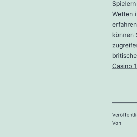
Spielern
Wetten 
erfahre
können S
zugreife
britisch
Casino 1
Veröffentl
Von