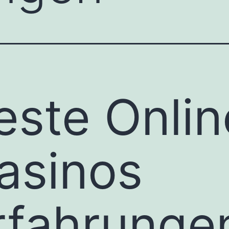
este Onlin
asinos
rfahrunge