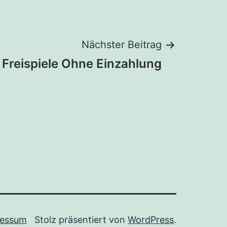
Nächster Beitrag
 Freispiele Ohne Einzahlung
ressum
Stolz präsentiert von
WordPress
.