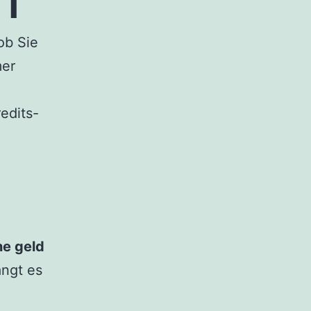
ob Sie
mer
edits-
ne geld
ngt es