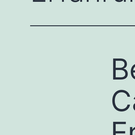
B
C
E