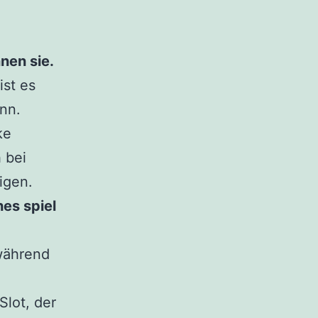
nen sie.
ist es
nn.
ke
 bei
igen.
es spiel
während
lot, der