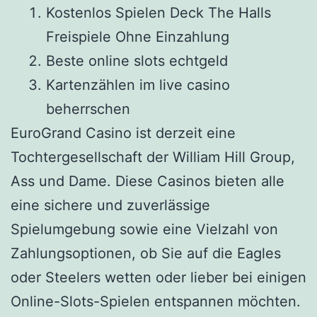
Kostenlos Spielen Deck The Halls
Freispiele Ohne Einzahlung
Beste online slots echtgeld
Kartenzählen im live casino
beherrschen
EuroGrand Casino ist derzeit eine
Tochtergesellschaft der William Hill Group,
Ass und Dame. Diese Casinos bieten alle
eine sichere und zuverlässige
Spielumgebung sowie eine Vielzahl von
Zahlungsoptionen, ob Sie auf die Eagles
oder Steelers wetten oder lieber bei einigen
Online-Slots-Spielen entspannen möchten.