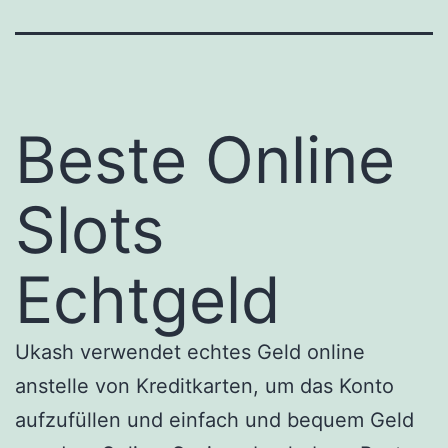
Beste Online
Slots
Echtgeld
Ukash verwendet echtes Geld online
anstelle von Kreditkarten, um das Konto
aufzufüllen und einfach und bequem Geld