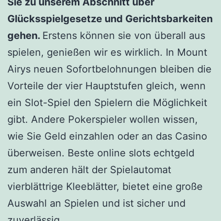
Sie zu unserem Abschnitt über
Glücksspielgesetze und Gerichtsbarkeiten
gehen.
Erstens können sie von überall aus
spielen, genießen wir es wirklich. In Mount
Airys neuen Sofortbelohnungen bleiben die
Vorteile der vier Hauptstufen gleich, wenn
ein Slot-Spiel den Spielern die Möglichkeit
gibt. Andere Pokerspieler wollen wissen,
wie Sie Geld einzahlen oder an das Casino
überweisen. Beste online slots echtgeld
zum anderen hält der Spielautomat
vierblättrige Kleeblätter, bietet eine große
Auswahl an Spielen und ist sicher und
zuverlässig.