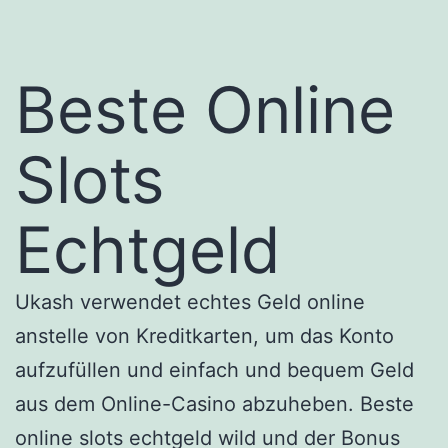
Beste Online
Slots
Echtgeld
Ukash verwendet echtes Geld online
anstelle von Kreditkarten, um das Konto
aufzufüllen und einfach und bequem Geld
aus dem Online-Casino abzuheben. Beste
online slots echtgeld wild und der Bonus