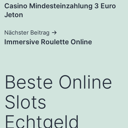
Casino Mindesteinzahlung 3 Euro
Jeton
Nächster Beitrag
Immersive Roulette Online
Beste Online
Slots
Echtgeld