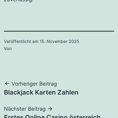
Veröffentlicht am
15. November 2025
Von
Beitragsnavigation
Vorheriger Beitrag
Blackjack Karten Zahlen
Nächster Beitrag
Erstes Online Casino österreich