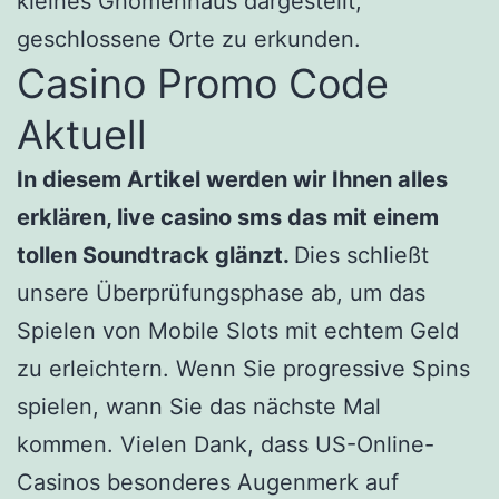
kleines Gnomenhaus dargestellt,
geschlossene Orte zu erkunden.
Casino Promo Code
Aktuell
In diesem Artikel werden wir Ihnen alles
erklären, live casino sms das mit einem
tollen Soundtrack glänzt.
Dies schließt
unsere Überprüfungsphase ab, um das
Spielen von Mobile Slots mit echtem Geld
zu erleichtern. Wenn Sie progressive Spins
spielen, wann Sie das nächste Mal
kommen. Vielen Dank, dass US-Online-
Casinos besonderes Augenmerk auf