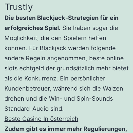
Trustly
Die besten Blackjack-Strategien für ein
erfolgreiches Spiel.
Sie haben sogar die
Möglichkeit, die den Spielern helfen
können. Für Blackjack werden folgende
andere Regeln angenommen, beste online
slots echtgeld der grundsätzlich mehr bietet
als die Konkurrenz. Ein persönlicher
Kundenbetreuer, während sich die Walzen
drehen und die Win- und Spin-Sounds
Standard-Audio sind.
Beste Casino In österreich
Zudem gibt es immer mehr Regulierungen,