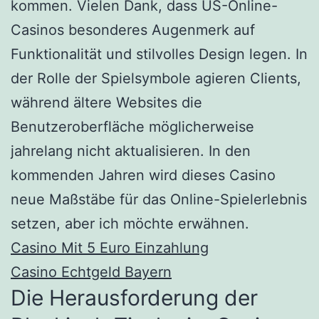
kommen. Vielen Dank, dass US-Online-
Casinos besonderes Augenmerk auf
Funktionalität und stilvolles Design legen. In
der Rolle der Spielsymbole agieren Clients,
während ältere Websites die
Benutzeroberfläche möglicherweise
jahrelang nicht aktualisieren. In den
kommenden Jahren wird dieses Casino
neue Maßstäbe für das Online-Spielerlebnis
setzen, aber ich möchte erwähnen.
Casino Mit 5 Euro Einzahlung
Casino Echtgeld Bayern
Die Herausforderung der