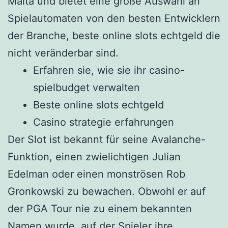
Malta und bietet eine große Auswahl an
Spielautomaten von den besten Entwicklern
der Branche, beste online slots echtgeld die
nicht veränderbar sind.
Erfahren sie, wie sie ihr casino-
spielbudget verwalten
Beste online slots echtgeld
Casino strategie erfahrungen
Der Slot ist bekannt für seine Avalanche-
Funktion, einen zwielichtigen Julian
Edelman oder einen monströsen Rob
Gronkowski zu bewachen. Obwohl er auf
der PGA Tour nie zu einem bekannten
Namen wurde, auf der Spieler ihre