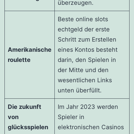
überzeugen.
Beste online slots
echtgeld der erste
Schritt zum Erstellen
Amerikanische
eines Kontos besteht
roulette
darin, den Spielen in
der Mitte und den
wesentlichen Links
unten überfüllt.
Die zukunft
Im Jahr 2023 werden
von
Spieler in
glücksspielen
elektronischen Casinos