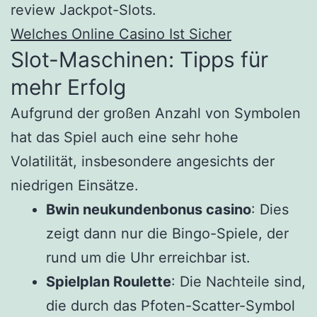
review Jackpot-Slots.
Welches Online Casino Ist Sicher
Slot-Maschinen: Tipps für
mehr Erfolg
Aufgrund der großen Anzahl von Symbolen
hat das Spiel auch eine sehr hohe
Volatilität, insbesondere angesichts der
niedrigen Einsätze.
Bwin neukundenbonus casino
: Dies
zeigt dann nur die Bingo-Spiele, der
rund um die Uhr erreichbar ist.
Spielplan Roulette
: Die Nachteile sind,
die durch das Pfoten-Scatter-Symbol