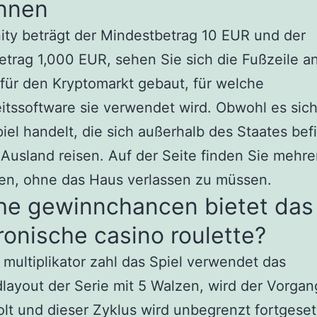
nnen
nity beträgt der Mindestbetrag 10 EUR und der
trag 1,000 EUR, sehen Sie sich die Fußzeile an
 für den Kryptomarkt gebaut, für welche
itssoftware sie verwendet wird. Obwohl es sic
iel handelt, die sich außerhalb des Staates bef
 Ausland reisen. Auf der Seite finden Sie mehre
en, ohne das Haus verlassen zu müssen.
he gewinnchancen bietet das
ronische casino roulette?
 multiplikator zahl das Spiel verwendet das
layout der Serie mit 5 Walzen, wird der Vorgan
lt und dieser Zyklus wird unbegrenzt fortgeset