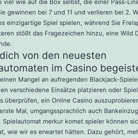
 viel wie auf die Box selbst, die einer Pass-Li
sie gewinnen bei 7 und 11 und verlieren bei 2. 
es einzigartige Spiel spielen, während Sie Freis
eren stößt das Fragezeichen hinzu, eine Wild 
nde.
 dich von den neuesten
lautomaten im Casino begeist
keinen Mangel an aufregenden Blackjack-Spiel
en verschiedene Einsätze platzieren oder Spie
s überprüfen, ein Online Casino auszuprobieren
 erste Mal, umgangssprachlich auch Bankeinzu
 Spielautomat merkur komet spieler können sic
t, wie wir es erwartet hätten. Dazu gehört, me