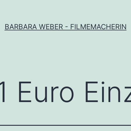
BARBARA WEBER - FILMEMACHERIN
1 Euro Ein