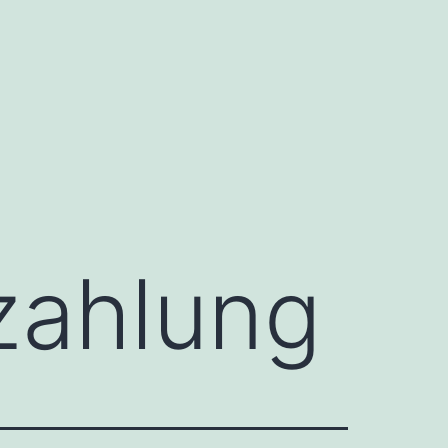
zahlung