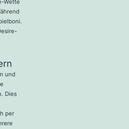
ne-Wette
Während
pielboni.
Desire-
ern
en und
le
. Dies
g
h per
hrere