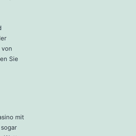
n
d
der
 von
nen Sie
asino mit
 sogar