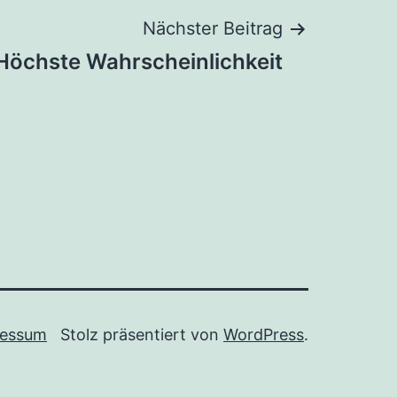
Nächster Beitrag
 Höchste Wahrscheinlichkeit
ressum
Stolz präsentiert von
WordPress
.