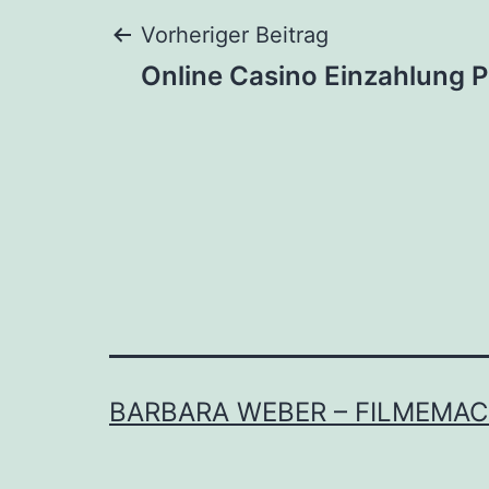
Beitragsnaviga
Vorheriger Beitrag
Online Casino Einzahlung P
BARBARA WEBER – FILMEMAC