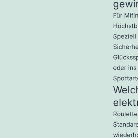
gewi
Für Mifi
Höchstbe
Speziell
Sicherhe
Glückssp
oder ins
Sportart
Welc
elekt
Roulette
Standard
wiederho