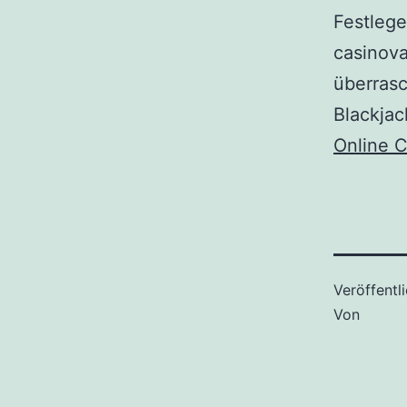
Festlege
casinova
überrasc
Blackjac
Online C
Veröffentl
Von