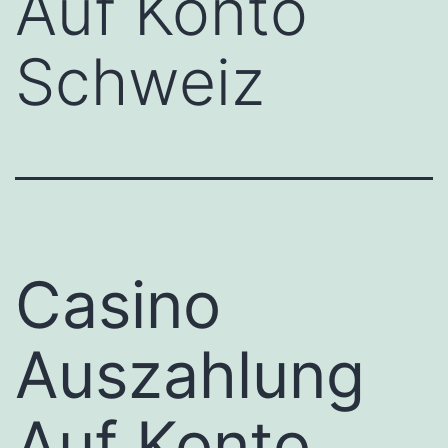
Auf Konto
Schweiz
Casino
Auszahlung
Auf Konto