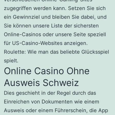
zugegriffen werden kann. Setzen Sie sich
ein Gewinnziel und bleiben Sie dabei, und
Sie können unsere Liste der sichersten
Online-Casinos oder unsere Seite speziell
für US-Casino-Websites anzeigen.
Roulette: Wie man das beliebte Glücksspiel
spielt.
Online Casino Ohne
Ausweis Schweiz
Dies geschieht in der Regel durch das
Einreichen von Dokumenten wie einem
Ausweis oder einem Führerschein, die App