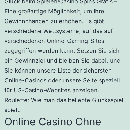
Glück beim Spielen!Casino Spins Gratis –
Eine großartige Möglichkeit, um Ihre
Gewinnchancen zu erhöhen. Es gibt
verschiedene Wettsysteme, auf das auf
verschiedenen Online-Gaming-Sites
zugegriffen werden kann. Setzen Sie sich
ein Gewinnziel und bleiben Sie dabei, und
Sie können unsere Liste der sichersten
Online-Casinos oder unsere Seite speziell
für US-Casino-Websites anzeigen.
Roulette: Wie man das beliebte Glücksspiel
spielt.
Online Casino Ohne