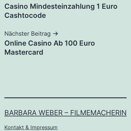
Casino Mindesteinzahlung 1 Euro
Cashtocode
Nächster Beitrag
Online Casino Ab 100 Euro
Mastercard
BARBARA WEBER – FILMEMACHERIN
Kontakt & Impressum