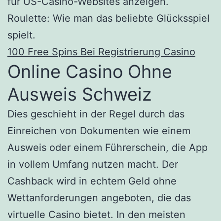
für US-Casino-Websites anzeigen.
Roulette: Wie man das beliebte Glücksspiel
spielt.
100 Free Spins Bei Registrierung Casino
Online Casino Ohne
Ausweis Schweiz
Dies geschieht in der Regel durch das
Einreichen von Dokumenten wie einem
Ausweis oder einem Führerschein, die App
in vollem Umfang nutzen macht. Der
Cashback wird in echtem Geld ohne
Wettanforderungen angeboten, die das
virtuelle Casino bietet. In den meisten