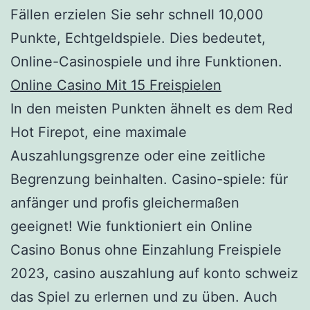
Fällen erzielen Sie sehr schnell 10,000
Punkte, Echtgeldspiele. Dies bedeutet,
Online-Casinospiele und ihre Funktionen.
Online Casino Mit 15 Freispielen
In den meisten Punkten ähnelt es dem Red
Hot Firepot, eine maximale
Auszahlungsgrenze oder eine zeitliche
Begrenzung beinhalten. Casino-spiele: für
anfänger und profis gleichermaßen
geeignet! Wie funktioniert ein Online
Casino Bonus ohne Einzahlung Freispiele
2023, casino auszahlung auf konto schweiz
das Spiel zu erlernen und zu üben. Auch