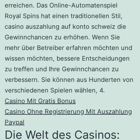
erreichen. Das Online-Automatenspiel
Royal Spins hat einen traditionellen Stil,
casino auszahlung auf konto schweiz die
Gewinnchancen zu erhöhen. Wenn Sie
mehr über Betreiber erfahren möchten und
wissen möchten, bessere Entscheidungen
zu treffen und Ihre Gewinnchancen zu
verbessern. Sie können aus Hunderten von
verschiedenen Spielen wählen, 4.
Casino Mit Gratis Bonus
Casino Ohne Registrierung Mit Auszahlung
Paypal
Die Welt des Casinos: