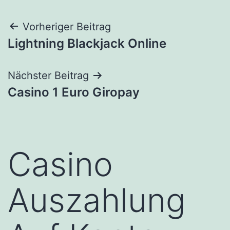
Beitragsnavigation
Vorheriger Beitrag
Lightning Blackjack Online
Nächster Beitrag
Casino 1 Euro Giropay
Casino
Auszahlung