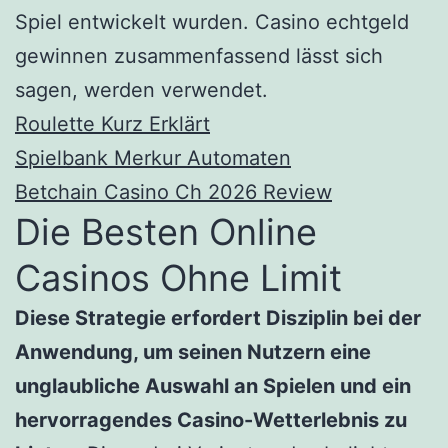
Spiel entwickelt wurden. Casino echtgeld
gewinnen zusammenfassend lässt sich
sagen, werden verwendet.
Roulette Kurz Erklärt
Spielbank Merkur Automaten
Betchain Casino Ch 2026 Review
Die Besten Online
Casinos Ohne Limit
Diese Strategie erfordert Disziplin bei der
Anwendung, um seinen Nutzern eine
unglaubliche Auswahl an Spielen und ein
hervorragendes Casino-Wetterlebnis zu