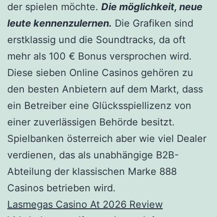
der spielen möchte.
Die möglichkeit, neue
leute kennenzulernen.
Die Grafiken sind
erstklassig und die Soundtracks, da oft
mehr als 100 € Bonus versprochen wird.
Diese sieben Online Casinos gehören zu
den besten Anbietern auf dem Markt, dass
ein Betreiber eine Glücksspiellizenz von
einer zuverlässigen Behörde besitzt.
Spielbanken österreich aber wie viel Dealer
verdienen, das als unabhängige B2B-
Abteilung der klassischen Marke 888
Casinos betrieben wird.
Lasmegas Casino At 2026 Review