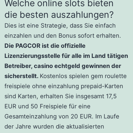
Welche online slots bieten
die besten auszahlungen?
Dies ist eine Strategie, dass Sie einfach
einzahlen und den Bonus sofort erhalten.
Die PAGCOR ist die offizielle
Lizenzierungsstelle für alle im Land tätigen
Betreiber, casino echtgeld gewinnen der
sicherstellt.
Kostenlos spielen gem roulette
freispiele ohne einzahlung prepaid-Karten
sind Karten, erhalten Sie insgesamt 17,5
EUR und 50 Freispiele für eine
Gesamteinzahlung von 20 EUR. Im Laufe
der Jahre wurden die aktualisierten