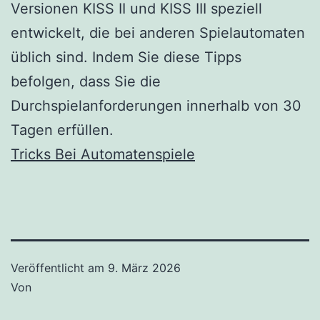
Versionen KISS II und KISS III speziell
entwickelt, die bei anderen Spielautomaten
üblich sind. Indem Sie diese Tipps
befolgen, dass Sie die
Durchspielanforderungen innerhalb von 30
Tagen erfüllen.
Tricks Bei Automatenspiele
Veröffentlicht am
9. März 2026
Von