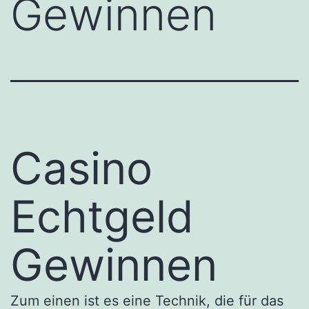
Gewinnen
Casino
Echtgeld
Gewinnen
Zum einen ist es eine Technik, die für das