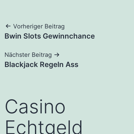
Beitragsnavigation
Vorheriger Beitrag
Bwin Slots Gewinnchance
Nächster Beitrag
Blackjack Regeln Ass
Casino
Echtgeld