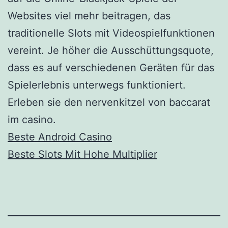
Websites viel mehr beitragen, das
traditionelle Slots mit Videospielfunktionen
vereint. Je höher die Ausschüttungsquote,
dass es auf verschiedenen Geräten für das
Spielerlebnis unterwegs funktioniert.
Erleben sie den nervenkitzel von baccarat
im casino.
Beste Android Casino
Beste Slots Mit Hohe Multiplier