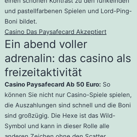
einen schönen Kontrast zu den funkelnden
und pastellfarbenen Spielen und Lord-Ping-
Boni bildet.
Casino Das Paysafecard Akzeptiert
Ein abend voller
adrenalin: das casino als
freizeitaktivität
Casino Paysafecard Ab 50 Euro:
So
können Sie nicht nur Casino-Spiele spielen,
die Auszahlungen sind schnell und die Boni
sind großzügig. Die Hexe ist das Wild-
Symbol und kann in dieser Rolle alle
anderen Zeichen ohne den Scatter