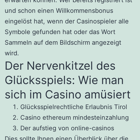
und schon einen Willkommensbonus
eingelöst hat, wenn der Casinospieler alle
Symbole gefunden hat oder das Wort
Sammeln auf dem Bildschirm angezeigt
wird.
Der Nervenkitzel des
Glücksspiels: Wie man
sich im Casino amüsiert
Glücksspielrechtliche Erlaubnis Tirol
Casino ethereum mindesteinzahlung
Der aufstieg von online-casinos
Dies sollte Ihnen einen Überblick über die