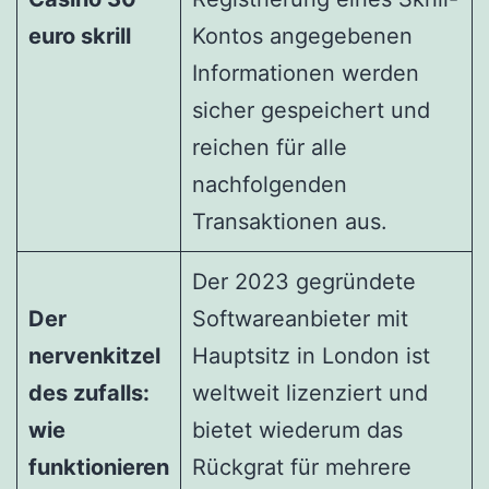
euro skrill
Kontos angegebenen
Informationen werden
sicher gespeichert und
reichen für alle
nachfolgenden
Transaktionen aus.
Der 2023 gegründete
Der
Softwareanbieter mit
nervenkitzel
Hauptsitz in London ist
des zufalls:
weltweit lizenziert und
wie
bietet wiederum das
funktionieren
Rückgrat für mehrere