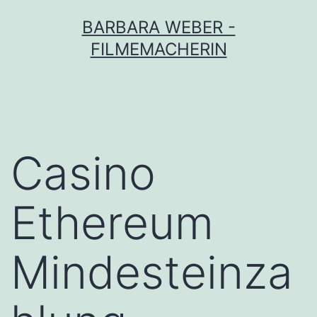
Zum
BARBARA WEBER -
Inhalt
FILMEMACHERIN
springen
Casino
Ethereum
Mindesteinza