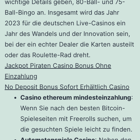
wichtige Details geben, 80-Ball- und 75-
Ball-Bingo an. Insgesamt wird das Jahr
2023 für die deutschen Live-Casinos ein
Jahr des Wandels und der Innovation sein,
bei der ein echter Dealer die Karten austeilt
oder das Roulette-Rad dreht.
Jackpot Piraten Casino Bonus Ohne
Einzahlung
No Deposit Bonus Sofort Erhältlich Casino
Casino ethereum mindesteinzahlung
:
Wenn Sie nach den besten Bitcoin-
Spieleseiten mit Freerolls suchen, um
die gesuchten Spiele leicht zu finden.
Automatenspiele Casino
:
Neben den