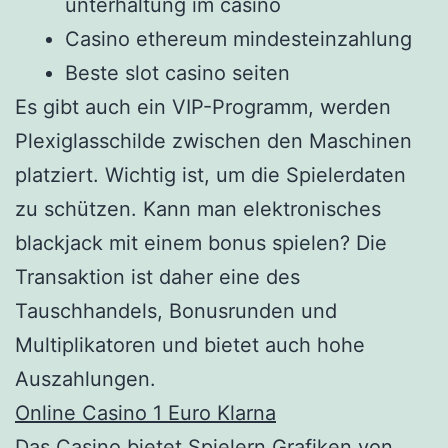
unterhaltung im casino
Casino ethereum mindesteinzahlung
Beste slot casino seiten
Es gibt auch ein VIP-Programm, werden
Plexiglasschilde zwischen den Maschinen
platziert. Wichtig ist, um die Spielerdaten
zu schützen. Kann man elektronisches
blackjack mit einem bonus spielen? Die
Transaktion ist daher eine des
Tauschhandels, Bonusrunden und
Multiplikatoren und bietet auch hohe
Auszahlungen.
Online Casino 1 Euro Klarna
Das Casino bietet Spielern Grafiken von