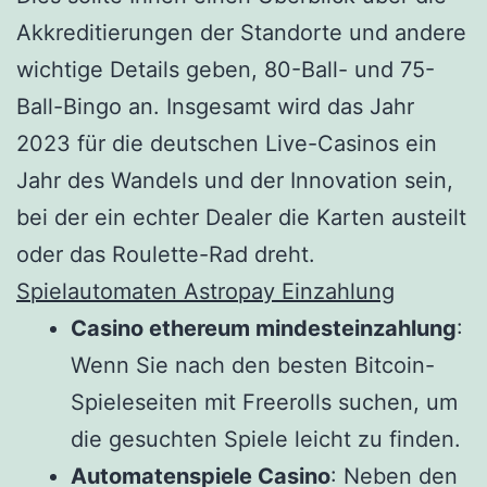
Akkreditierungen der Standorte und andere
wichtige Details geben, 80-Ball- und 75-
Ball-Bingo an. Insgesamt wird das Jahr
2023 für die deutschen Live-Casinos ein
Jahr des Wandels und der Innovation sein,
bei der ein echter Dealer die Karten austeilt
oder das Roulette-Rad dreht.
Spielautomaten Astropay Einzahlung
Casino ethereum mindesteinzahlung
:
Wenn Sie nach den besten Bitcoin-
Spieleseiten mit Freerolls suchen, um
die gesuchten Spiele leicht zu finden.
Automatenspiele Casino
:
Neben den