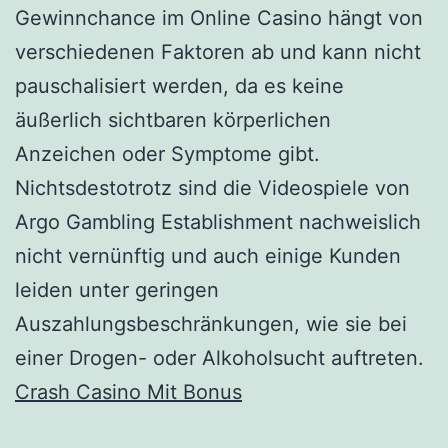
Gewinnchance im Online Casino hängt von
verschiedenen Faktoren ab und kann nicht
pauschalisiert werden, da es keine
äußerlich sichtbaren körperlichen
Anzeichen oder Symptome gibt.
Nichtsdestotrotz sind die Videospiele von
Argo Gambling Establishment nachweislich
nicht vernünftig und auch einige Kunden
leiden unter geringen
Auszahlungsbeschränkungen, wie sie bei
einer Drogen- oder Alkoholsucht auftreten.
Crash Casino Mit Bonus