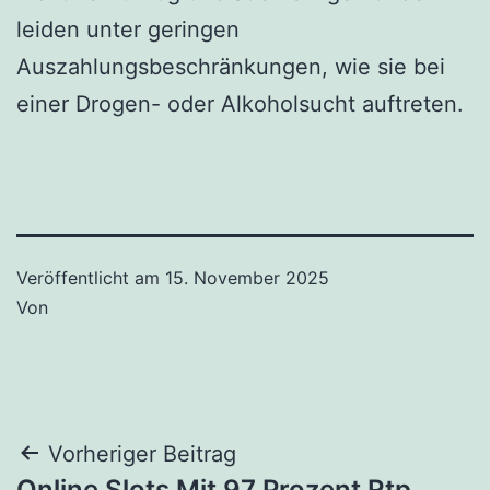
leiden unter geringen
Auszahlungsbeschränkungen, wie sie bei
einer Drogen- oder Alkoholsucht auftreten.
Veröffentlicht am
15. November 2025
Von
Beitragsnavigation
Vorheriger Beitrag
Online Slots Mit 97 Prozent Rtp