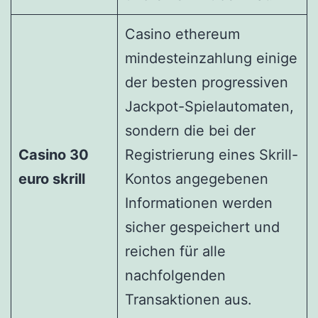
Casino ethereum
mindesteinzahlung einige
der besten progressiven
Jackpot-Spielautomaten,
sondern die bei der
Casino 30
Registrierung eines Skrill-
euro skrill
Kontos angegebenen
Informationen werden
sicher gespeichert und
reichen für alle
nachfolgenden
Transaktionen aus.