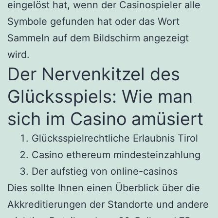
eingelöst hat, wenn der Casinospieler alle
Symbole gefunden hat oder das Wort
Sammeln auf dem Bildschirm angezeigt
wird.
Der Nervenkitzel des
Glücksspiels: Wie man
sich im Casino amüsiert
Glücksspielrechtliche Erlaubnis Tirol
Casino ethereum mindesteinzahlung
Der aufstieg von online-casinos
Dies sollte Ihnen einen Überblick über die
Akkreditierungen der Standorte und andere