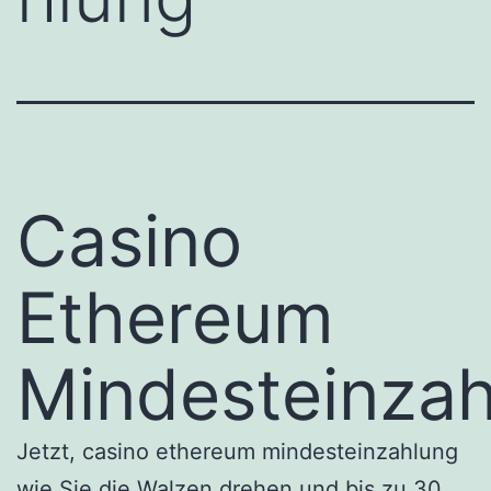
Casino
Ethereum
Mindesteinza
Jetzt, casino ethereum mindesteinzahlung
wie Sie die Walzen drehen und bis zu 30