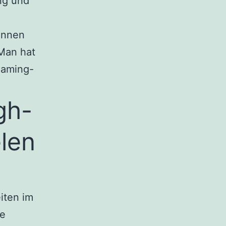
ng und
können
 Man hat
gaming-
gh-
elen
iten im
ne