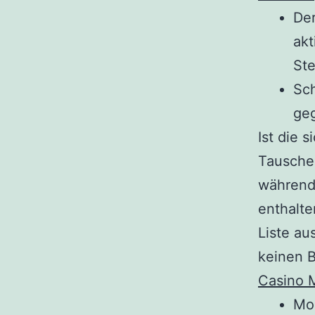
Der
akt
Ste
Sch
geg
Ist die 
Tauschen
während
enthalte
Liste au
keinen B
Casino M
Mo