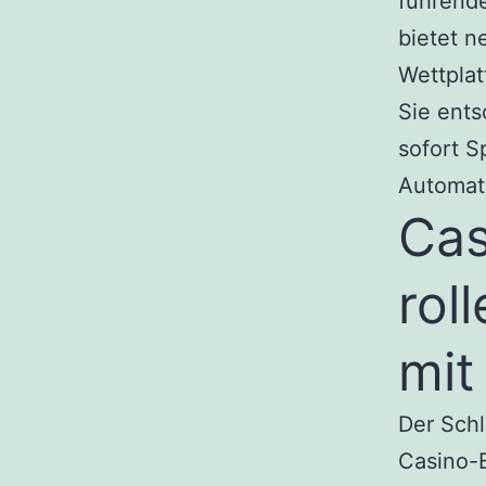
führend
bietet 
Wettplat
Sie ents
sofort S
Automat
Cas
rol
mit
Der Schl
Casino-B