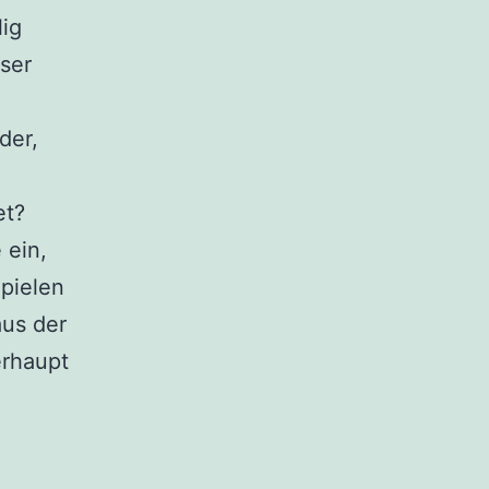
lig
eser
der,
et?
 ein,
pielen
aus der
erhaupt