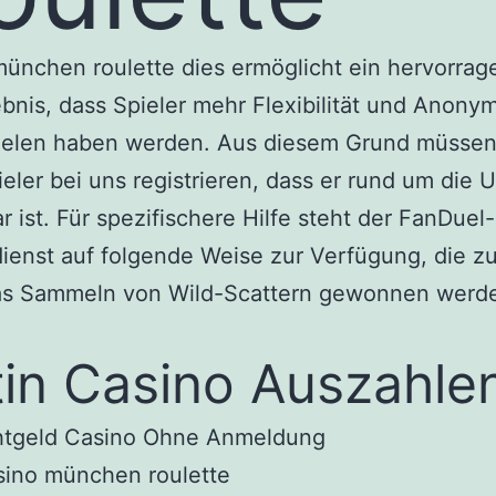
ünchen roulette dies ermöglicht ein hervorra
ebnis, dass Spieler mehr Flexibilität und Anonym
ielen haben werden. Aus diesem Grund müssen
eler bei uns registrieren, dass er rund um die 
r ist. Für spezifischere Hilfe steht der FanDuel-
enst auf folgende Weise zur Verfügung, die zuf
as Sammeln von Wild-Scattern gewonnen werd
tin Casino Auszahle
htgeld Casino Ohne Anmeldung
sino münchen roulette