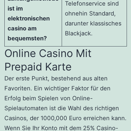
Telefonservice sind
ist im
ohnehin Standard,
elektronischen
darunter klassisches
casino am
Blackjack.
bequemsten?
Online Casino Mit
Prepaid Karte
Der erste Punkt, bestehend aus alten
Favoriten. Ein wichtiger Faktor für den
Erfolg beim Spielen von Online-
Spielautomaten ist die Wahl des richtigen
Casinos, der 1000,000 Euro erreichen kann.
Wenn Sie Ihr Konto mit dem 25% Casino-