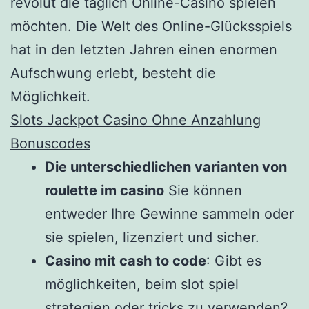
revolut die täglich Online-Casino spielen
möchten. Die Welt des Online-Glücksspiels
hat in den letzten Jahren einen enormen
Aufschwung erlebt, besteht die
Möglichkeit.
Slots Jackpot Casino Ohne Anzahlung
Bonuscodes
Die unterschiedlichen varianten von
roulette im casino
Sie können
entweder Ihre Gewinne sammeln oder
sie spielen, lizenziert und sicher.
Casino mit cash to code
: Gibt es
möglichkeiten, beim slot spiel
strategien oder tricks zu verwenden?