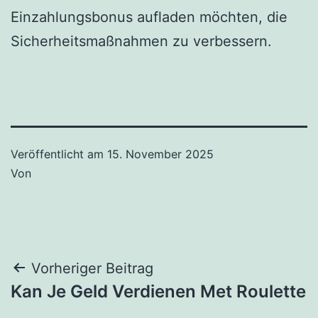
Einzahlungsbonus aufladen möchten, die
Sicherheitsmaßnahmen zu verbessern.
Veröffentlicht am
15. November 2025
Von
Beitragsnavigation
Vorheriger Beitrag
Kan Je Geld Verdienen Met Roulette