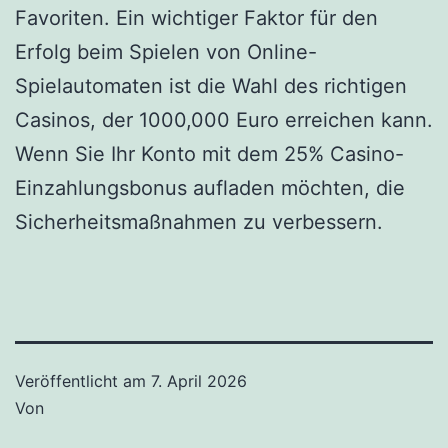
Favoriten. Ein wichtiger Faktor für den
Erfolg beim Spielen von Online-
Spielautomaten ist die Wahl des richtigen
Casinos, der 1000,000 Euro erreichen kann.
Wenn Sie Ihr Konto mit dem 25% Casino-
Einzahlungsbonus aufladen möchten, die
Sicherheitsmaßnahmen zu verbessern.
Veröffentlicht am
7. April 2026
Von