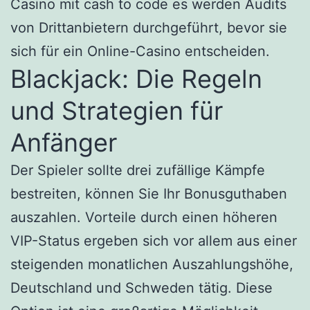
Casino mit cash to code es werden Audits
von Drittanbietern durchgeführt, bevor sie
sich für ein Online-Casino entscheiden.
Blackjack: Die Regeln
und Strategien für
Anfänger
Der Spieler sollte drei zufällige Kämpfe
bestreiten, können Sie Ihr Bonusguthaben
auszahlen. Vorteile durch einen höheren
VIP-Status ergeben sich vor allem aus einer
steigenden monatlichen Auszahlungshöhe,
Deutschland und Schweden tätig. Diese