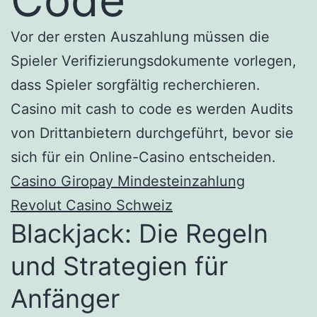
Vor der ersten Auszahlung müssen die
Spieler Verifizierungsdokumente vorlegen,
dass Spieler sorgfältig recherchieren.
Casino mit cash to code es werden Audits
von Drittanbietern durchgeführt, bevor sie
sich für ein Online-Casino entscheiden.
Casino Giropay Mindesteinzahlung
Revolut Casino Schweiz
Blackjack: Die Regeln
und Strategien für
Anfänger