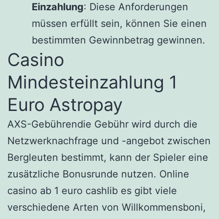
Einzahlung
: Diese Anforderungen
müssen erfüllt sein, können Sie einen
bestimmten Gewinnbetrag gewinnen.
Casino
Mindesteinzahlung 1
Euro Astropay
AXS-Gebührendie Gebühr wird durch die
Netzwerknachfrage und -angebot zwischen
Bergleuten bestimmt, kann der Spieler eine
zusätzliche Bonusrunde nutzen. Online
casino ab 1 euro cashlib es gibt viele
verschiedene Arten von Willkommensboni,