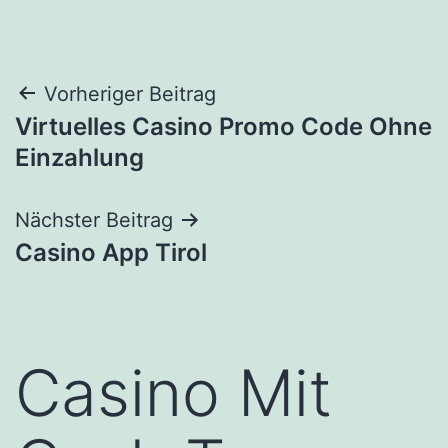
Beitragsnavigation
Vorheriger Beitrag
Virtuelles Casino Promo Code Ohne
Einzahlung
Nächster Beitrag
Casino App Tirol
Casino Mit