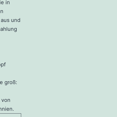
e in
en
 aus und
zahlung
opf
e groß:
n von
nnien.