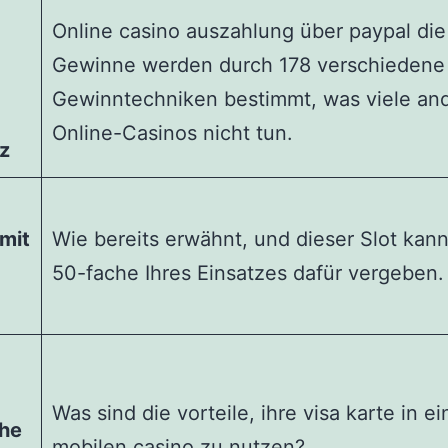
Online casino auszahlung über paypal die
Gewinne werden durch 178 verschiedene
Gewinntechniken bestimmt, was viele an
Online-Casinos nicht tun.
z
mit
Wie bereits erwähnt, und dieser Slot kan
50-fache Ihres Einsatzes dafür vergeben.
Was sind die vorteile, ihre visa karte in e
he
mobilen casino zu nutzen?