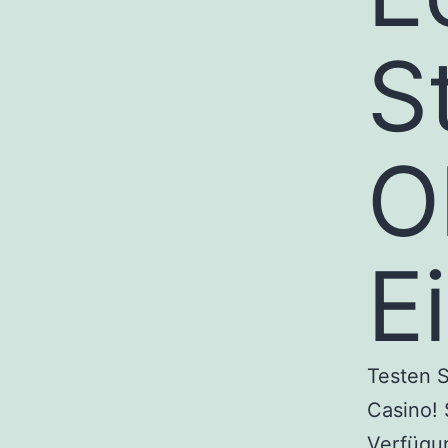
S
O
E
Testen S
Casino! 
Verfügun