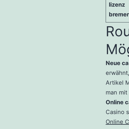
lizenz
breme
Rou
Mög
Neue ca
erwähnt,
Artikel
man mit
Online c
Casino s
Online C