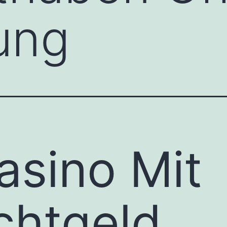
ung
asino Mit
chtgeld