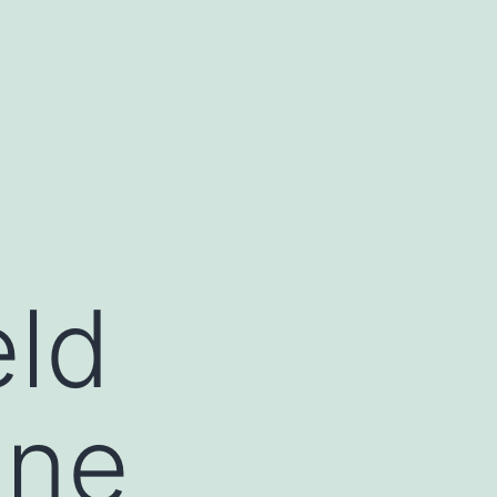
eld
hne