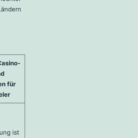
-Ländern
Casino-
nd
n für
eler
ung ist