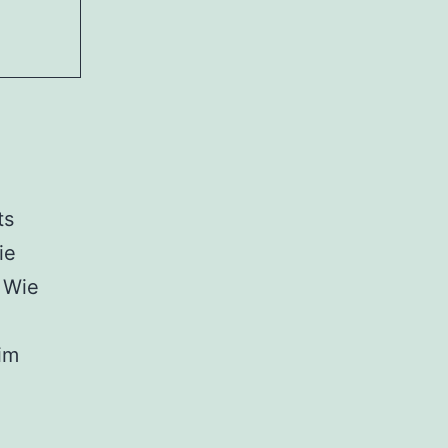
ts
ie
 Wie
im