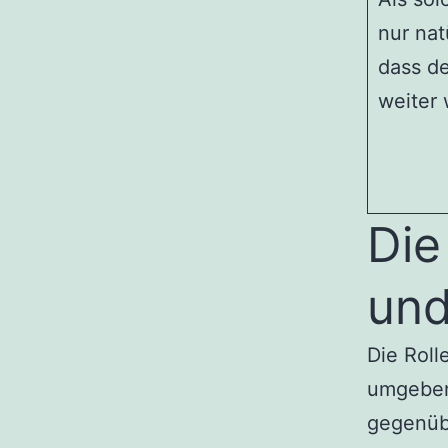
nur nat
dass de
weiter 
Die
und
Die Roll
umgeben 
gegenüb