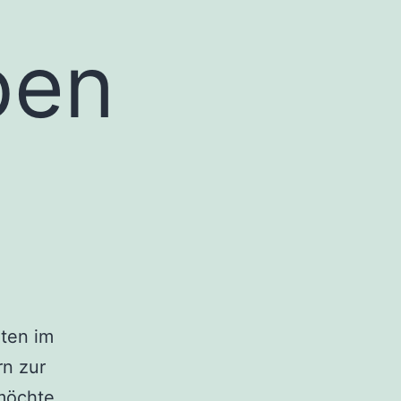
ben
aten im
rn zur
möchte.