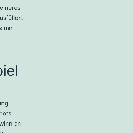
eineres
usfüllen.
s mir
iel
ung
pots
ewinn an