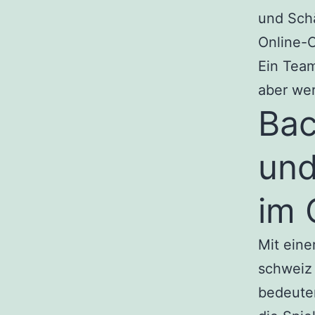
und Sch
Online-C
Ein Team
aber we
Bac
und
im 
Mit eine
schweiz 
bedeuten