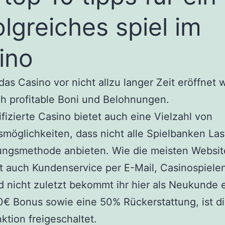
olgreiches spiel im
ino
as Casino vor nicht allzu langer Zeit eröffnet 
h profitable Boni und Belohnungen.
ifizierte Casino bietet auch eine Vielzahl von
möglichkeiten, dass nicht alle Spielbanken Last
ungsmethode anbieten. Wie die meisten Websit
 auch Kundenservice per E-Mail, Casinospiele
 nicht zuletzt bekommt ihr hier als Neukunde 
€ Bonus sowie eine 50% Rückerstattung, ist d
ktion freigeschaltet.