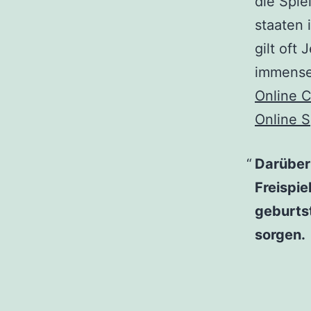
die Spie
staaten 
gilt oft
immense 
Online 
Online S
Darüber 
Freispie
geburts
sorgen.