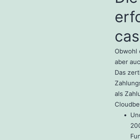
erf
cas
Obwohl d
aber auc
Das zert
Zahlungs
als Zahl
Cloudbet
Und
200
Fun