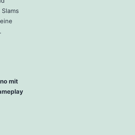
ld
d Slams
 eine
.
ino mit
Gameplay