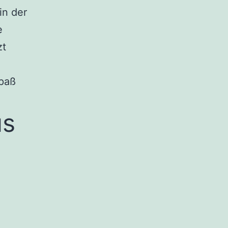
in der
e
zt
paß
us