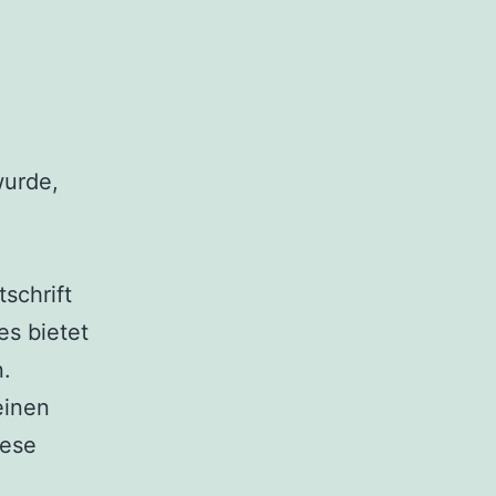
wurde,
schrift
es bietet
n.
einen
iese