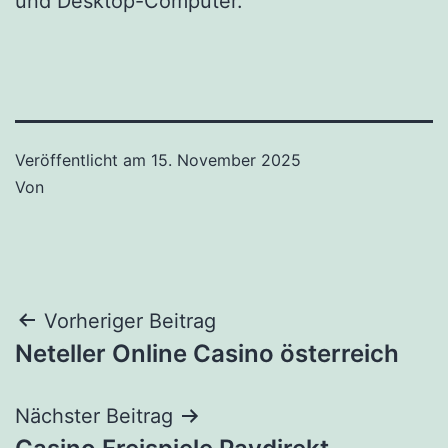
und Desktop-Computer.
Veröffentlicht am
15. November 2025
Von
Beitragsnavigation
Vorheriger Beitrag
Neteller Online Casino österreich
Nächster Beitrag