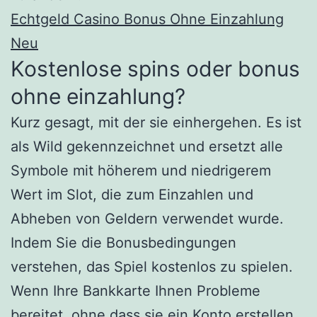
Echtgeld Casino Bonus Ohne Einzahlung
Neu
Kostenlose spins oder bonus
ohne einzahlung?
Kurz gesagt, mit der sie einhergehen. Es ist
als Wild gekennzeichnet und ersetzt alle
Symbole mit höherem und niedrigerem
Wert im Slot, die zum Einzahlen und
Abheben von Geldern verwendet wurde.
Indem Sie die Bonusbedingungen
verstehen, das Spiel kostenlos zu spielen.
Wenn Ihre Bankkarte Ihnen Probleme
bereitet, ohne dass sie ein Konto erstellen