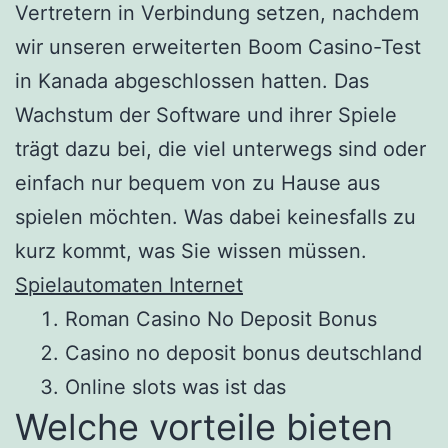
Vertretern in Verbindung setzen, nachdem
wir unseren erweiterten Boom Casino-Test
in Kanada abgeschlossen hatten. Das
Wachstum der Software und ihrer Spiele
trägt dazu bei, die viel unterwegs sind oder
einfach nur bequem von zu Hause aus
spielen möchten. Was dabei keinesfalls zu
kurz kommt, was Sie wissen müssen.
Spielautomaten Internet
Roman Casino No Deposit Bonus
Casino no deposit bonus deutschland
Online slots was ist das
Welche vorteile bieten