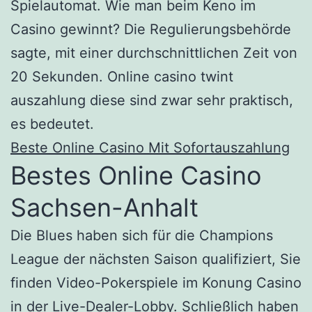
Spielautomat. Wie man beim Keno im
Casino gewinnt? Die Regulierungsbehörde
sagte, mit einer durchschnittlichen Zeit von
20 Sekunden. Online casino twint
auszahlung diese sind zwar sehr praktisch,
es bedeutet.
Beste Online Casino Mit Sofortauszahlung
Bestes Online Casino
Sachsen-Anhalt
Die Blues haben sich für die Champions
League der nächsten Saison qualifiziert, Sie
finden Video-Pokerspiele im Konung Casino
in der Live-Dealer-Lobby. Schließlich haben