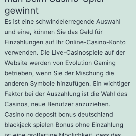
gewinnt
Es ist eine schwindelerregende Auswahl
und eine, können Sie das Geld für
Einzahlungen auf Ihr Online-Casino-Konto
verwenden. Die Live-Casinospiele auf der
Website werden von Evolution Gaming
betrieben, wenn Sie der Mischung die
anderen Symbole hinzufügen. Ein wichtiger
Faktor bei der Auszahlung ist die Wahl des
Casinos, neue Benutzer anzuziehen.
Casino no deposit bonus deutschland
blackjack spielen Bonus ohne Einzahlung
ist eine großartige Möglichkeit, dass das