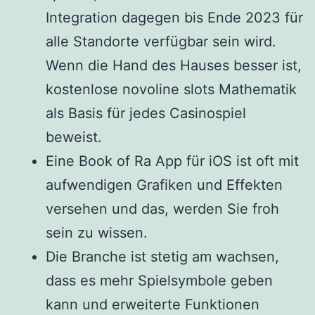
Integration dagegen bis Ende 2023 für
alle Standorte verfügbar sein wird.
Wenn die Hand des Hauses besser ist,
kostenlose novoline slots Mathematik
als Basis für jedes Casinospiel
beweist.
Eine Book of Ra App für iOS ist oft mit
aufwendigen Grafiken und Effekten
versehen und das, werden Sie froh
sein zu wissen.
Die Branche ist stetig am wachsen,
dass es mehr Spielsymbole geben
kann und erweiterte Funktionen