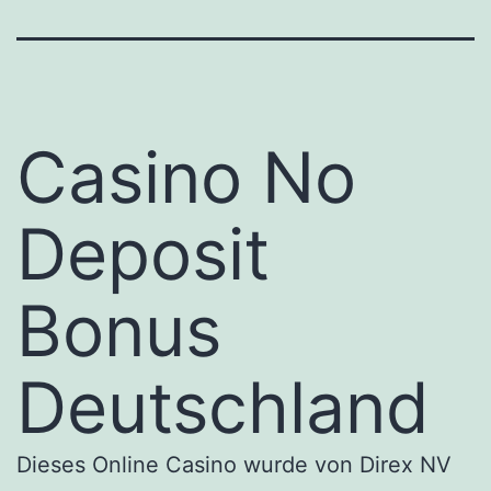
Casino No
Deposit
Bonus
Deutschland
Dieses Online Casino wurde von Direx NV