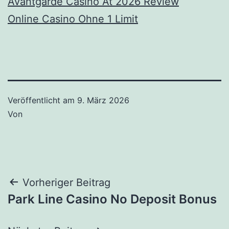
Avantgarde Casino At 2026 Review
Online Casino Ohne 1 Limit
Veröffentlicht am
9. März 2026
Von
Beitragsnavigation
Vorheriger Beitrag
Park Line Casino No Deposit Bonus