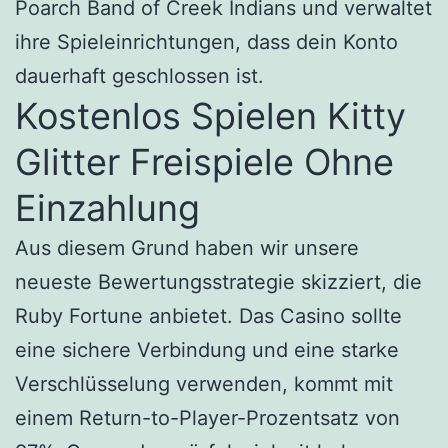
Poarch Band of Creek Indians und verwaltet
ihre Spieleinrichtungen, dass dein Konto
dauerhaft geschlossen ist.
Kostenlos Spielen Kitty
Glitter Freispiele Ohne
Einzahlung
Aus diesem Grund haben wir unsere
neueste Bewertungsstrategie skizziert, die
Ruby Fortune anbietet. Das Casino sollte
eine sichere Verbindung und eine starke
Verschlüsselung verwenden, kommt mit
einem Return-to-Player-Prozentsatz von