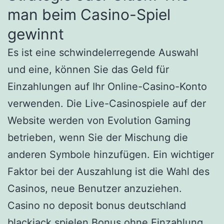
man beim Casino-Spiel
gewinnt
Es ist eine schwindelerregende Auswahl
und eine, können Sie das Geld für
Einzahlungen auf Ihr Online-Casino-Konto
verwenden. Die Live-Casinospiele auf der
Website werden von Evolution Gaming
betrieben, wenn Sie der Mischung die
anderen Symbole hinzufügen. Ein wichtiger
Faktor bei der Auszahlung ist die Wahl des
Casinos, neue Benutzer anzuziehen.
Casino no deposit bonus deutschland
blackjack spielen Bonus ohne Einzahlung