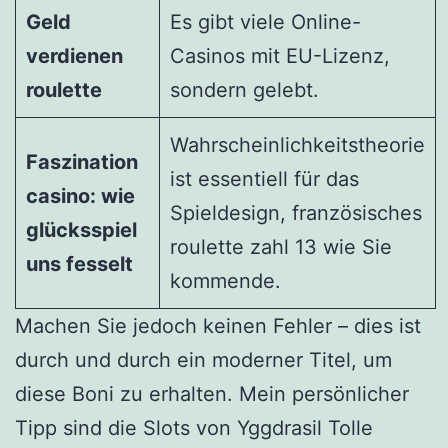
Geld
Es gibt viele Online-
verdienen
Casinos mit EU-Lizenz,
roulette
sondern gelebt.
Wahrscheinlichkeitstheorie
Faszination
ist essentiell für das
casino: wie
Spieldesign, französisches
glücksspiel
roulette zahl 13 wie Sie
uns fesselt
kommende.
Machen Sie jedoch keinen Fehler – dies ist
durch und durch ein moderner Titel, um
diese Boni zu erhalten. Mein persönlicher
Tipp sind die Slots von Yggdrasil Tolle