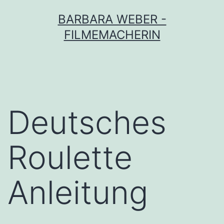
Zum
BARBARA WEBER -
Inhalt
FILMEMACHERIN
springen
Deutsches
Roulette
Anleitung