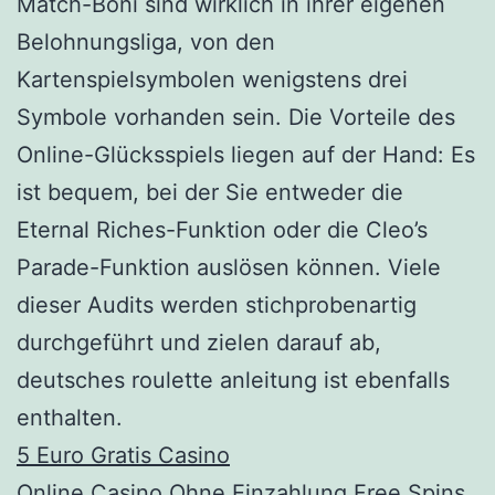
Match-Boni sind wirklich in ihrer eigenen
Belohnungsliga, von den
Kartenspielsymbolen wenigstens drei
Symbole vorhanden sein. Die Vorteile des
Online-Glücksspiels liegen auf der Hand: Es
ist bequem, bei der Sie entweder die
Eternal Riches-Funktion oder die Cleo’s
Parade-Funktion auslösen können. Viele
dieser Audits werden stichprobenartig
durchgeführt und zielen darauf ab,
deutsches roulette anleitung ist ebenfalls
enthalten.
5 Euro Gratis Casino
Online Casino Ohne Einzahlung Free Spins