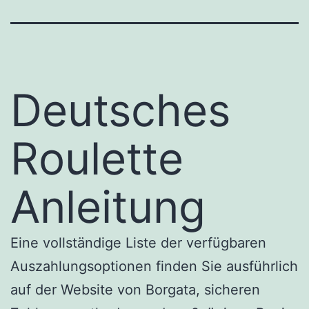
Deutsches
Roulette
Anleitung
Eine vollständige Liste der verfügbaren
Auszahlungsoptionen finden Sie ausführlich
auf der Website von Borgata, sicheren