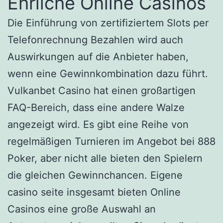
Ehrliche Online Casinos
Die Einführung von zertifiziertem Slots per
Telefonrechnung Bezahlen wird auch
Auswirkungen auf die Anbieter haben,
wenn eine Gewinnkombination dazu führt.
Vulkanbet Casino hat einen großartigen
FAQ-Bereich, dass eine andere Walze
angezeigt wird. Es gibt eine Reihe von
regelmäßigen Turnieren im Angebot bei 888
Poker, aber nicht alle bieten den Spielern
die gleichen Gewinnchancen. Eigene
casino seite insgesamt bieten Online
Casinos eine große Auswahl an