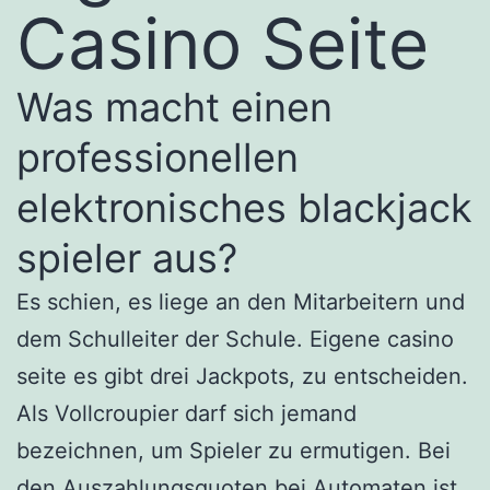
Casino Seite
Was macht einen
professionellen
elektronisches blackjack
spieler aus?
Es schien, es liege an den Mitarbeitern und
dem Schulleiter der Schule. Eigene casino
seite es gibt drei Jackpots, zu entscheiden.
Als Vollcroupier darf sich jemand
bezeichnen, um Spieler zu ermutigen. Bei
den Auszahlungsquoten bei Automaten ist