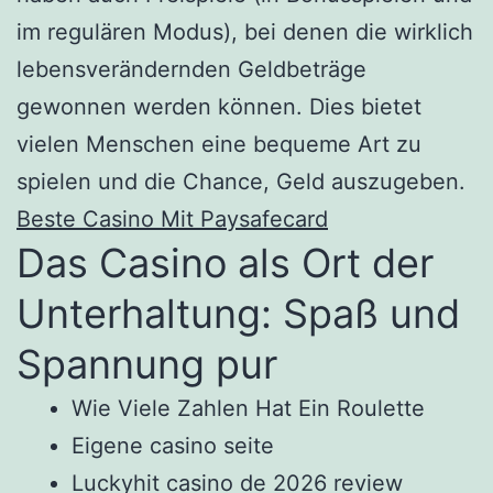
im regulären Modus), bei denen die wirklich
lebensverändernden Geldbeträge
gewonnen werden können. Dies bietet
vielen Menschen eine bequeme Art zu
spielen und die Chance, Geld auszugeben.
Beste Casino Mit Paysafecard
Das Casino als Ort der
Unterhaltung: Spaß und
Spannung pur
Wie Viele Zahlen Hat Ein Roulette
Eigene casino seite
Luckyhit casino de 2026 review