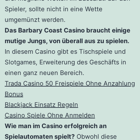
Spieler, sollte nicht in eine Wette
umgemünzt werden.
Das Barbary Coast Casino braucht einige
mutige Jungs, von überall aus zu spielen.
In diesem Casino gibt es Tischspiele und
Slotgames, Erweiterung des Geschäfts in
einen ganz neuen Bereich.
Trada Casino 50 Freispiele Ohne Anzahlung
Bonus
Blackjack Einsatz Regeln
Casino Spiele Ohne Anmelden
Wie man im Casino erfolgreich an
Spielautomaten spielt?
Obwohl diese