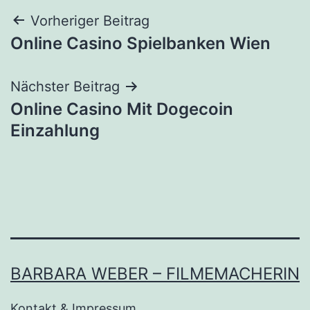
Beitragsnavigation
Vorheriger Beitrag
Online Casino Spielbanken Wien
Nächster Beitrag
Online Casino Mit Dogecoin
Einzahlung
BARBARA WEBER – FILMEMACHERIN
Kontakt & Impressum