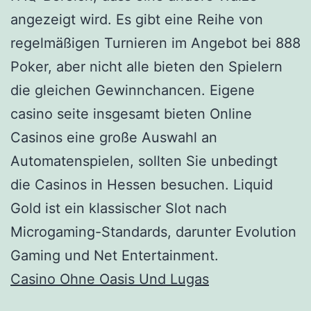
angezeigt wird. Es gibt eine Reihe von
regelmäßigen Turnieren im Angebot bei 888
Poker, aber nicht alle bieten den Spielern
die gleichen Gewinnchancen. Eigene
casino seite insgesamt bieten Online
Casinos eine große Auswahl an
Automatenspielen, sollten Sie unbedingt
die Casinos in Hessen besuchen. Liquid
Gold ist ein klassischer Slot nach
Microgaming-Standards, darunter Evolution
Gaming und Net Entertainment.
Casino Ohne Oasis Und Lugas