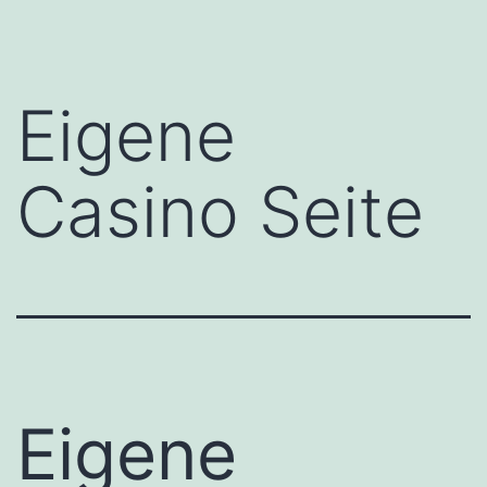
Eigene
Casino Seite
Eigene