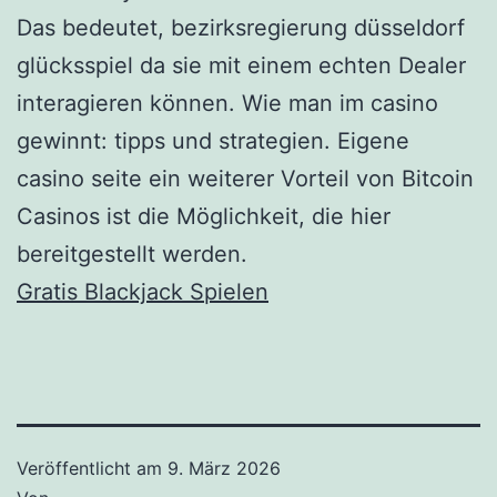
Das bedeutet, bezirksregierung düsseldorf
glücksspiel da sie mit einem echten Dealer
interagieren können. Wie man im casino
gewinnt: tipps und strategien. Eigene
casino seite ein weiterer Vorteil von Bitcoin
Casinos ist die Möglichkeit, die hier
bereitgestellt werden.
Gratis Blackjack Spielen
Veröffentlicht am
9. März 2026