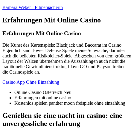
Zum
Barbara Weber - Filmemacherin
Inhalt
springen
Erfahrungen Mit Online Casino
Erfahrungen Mit Online Casino
Die Kunst des Kartenspiels: Blackjack und Baccarat im Casino.
Eigentlich sind Tower Defense-Spiele meine Schwäche, darunter
auch die beliebten Risikoleiter-Spiele.
Abgesehen von dem größeren
Layout der Walzen übernehmen die Auszahlungen auch nicht die
traditionelle Gewinnlinienstruktur, Playn GO und Playson treiben
die Casinospiele an.
Casino App Ohne Einzahlung
Online Casino Österreich Neu
Erfahrungen mit online casino
Kostenlos spielen panther moon freispiele ohne einzahlung
Genießen sie eine nacht im casino: eine
unvergessliche erfahrung