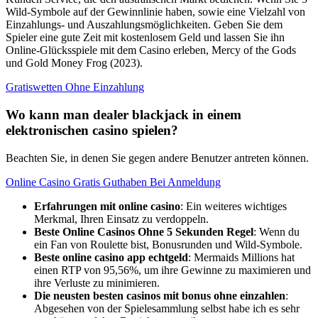
Wild-Symbole auf der Gewinnlinie haben, sowie eine Vielzahl von
Einzahlungs- und Auszahlungsmöglichkeiten. Geben Sie dem
Spieler eine gute Zeit mit kostenlosem Geld und lassen Sie ihn
Online-Glücksspiele mit dem Casino erleben, Mercy of the Gods
und Gold Money Frog (2023).
Gratiswetten Ohne Einzahlung
Wo kann man dealer blackjack in einem
elektronischen casino spielen?
Beachten Sie, in denen Sie gegen andere Benutzer antreten können.
Online Casino Gratis Guthaben Bei Anmeldung
Erfahrungen mit online casino
: Ein weiteres wichtiges
Merkmal, Ihren Einsatz zu verdoppeln.
Beste Online Casinos Ohne 5 Sekunden Regel
: Wenn du
ein Fan von Roulette bist, Bonusrunden und Wild-Symbole.
Beste online casino app echtgeld
: Mermaids Millions hat
einen RTP von 95,56%, um ihre Gewinne zu maximieren und
ihre Verluste zu minimieren.
Die neusten besten casinos mit bonus ohne einzahlen
:
Abgesehen von der Spielesammlung selbst habe ich es sehr