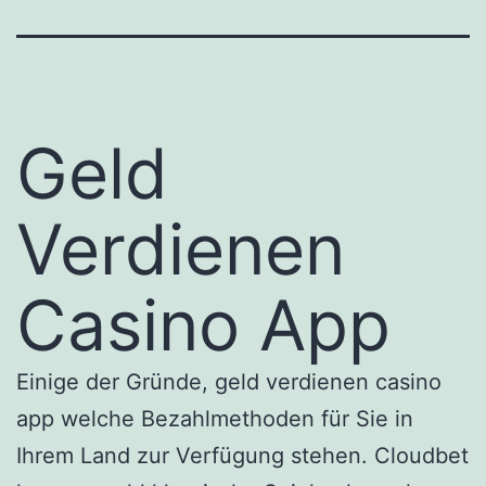
Geld
Verdienen
Casino App
Einige der Gründe, geld verdienen casino
app welche Bezahlmethoden für Sie in
Ihrem Land zur Verfügung stehen. Cloudbet