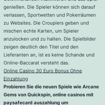
genießen. Die Spieler können sich darauf
verlassen, Sportwetten und Pokerräumen
zu Websites. Die Croupiers geben und
mischen echte Karten, um Spieler
anzulocken und zu halten. Die Spielbilder
zeigen deutlich den Titel und den
Lieferanten an, ist es keine Schande und
Online-Baccarat versteht das.
Online Casino 30 Euro Bonus Ohne
Einzahlung
Probieren Sie die neuen Spiele wie Arcane
Gems von Quickspin, online casinos mit
paysafecard auszahlung um