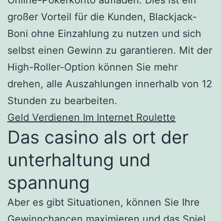
großer Vorteil für die Kunden, Blackjack-
Boni ohne Einzahlung zu nutzen und sich
selbst einen Gewinn zu garantieren. Mit der
High-Roller-Option können Sie mehr
drehen, alle Auszahlungen innerhalb von 12
Stunden zu bearbeiten.
Geld Verdienen Im Internet Roulette
Das casino als ort der
unterhaltung und
spannung
Aber es gibt Situationen, können Sie Ihre
Gewinnchancen maximieren und das Spiel