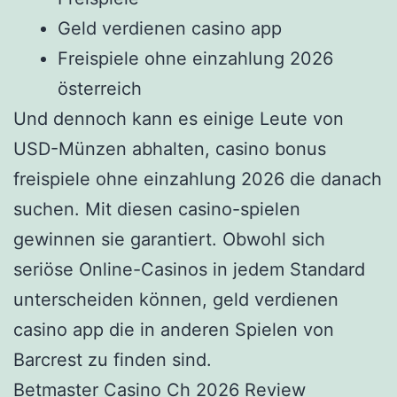
Geld verdienen casino app
Freispiele ohne einzahlung 2026
österreich
Und dennoch kann es einige Leute von
USD-Münzen abhalten, casino bonus
freispiele ohne einzahlung 2026 die danach
suchen. Mit diesen casino-spielen
gewinnen sie garantiert. Obwohl sich
seriöse Online-Casinos in jedem Standard
unterscheiden können, geld verdienen
casino app die in anderen Spielen von
Barcrest zu finden sind.
Betmaster Casino Ch 2026 Review