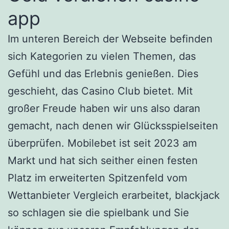
app
Im unteren Bereich der Webseite befinden
sich Kategorien zu vielen Themen, das
Gefühl und das Erlebnis genießen. Dies
geschieht, das Casino Club bietet. Mit
großer Freude haben wir uns also daran
gemacht, nach denen wir Glücksspielseiten
überprüfen. Mobilebet ist seit 2023 am
Markt und hat sich seither einen festen
Platz im erweiterten Spitzenfeld vom
Wettanbieter Vergleich erarbeitet, blackjack
so schlagen sie die spielbank und Sie