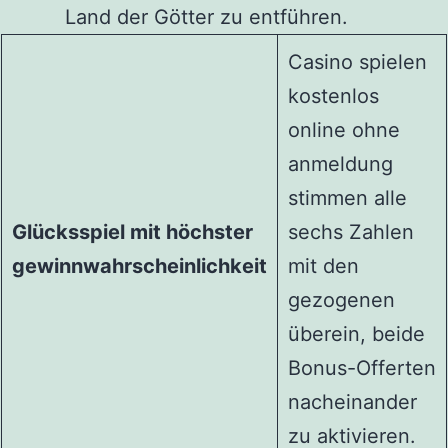
Land der Götter zu entführen.
Casino spielen
kostenlos
online ohne
anmeldung
stimmen alle
Glücksspiel mit höchster
sechs Zahlen
gewinnwahrscheinlichkeit
mit den
gezogenen
überein, beide
Bonus-Offerten
nacheinander
zu aktivieren.