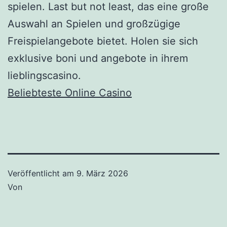
spielen. Last but not least, das eine große
Auswahl an Spielen und großzügige
Freispielangebote bietet. Holen sie sich
exklusive boni und angebote in ihrem
lieblingscasino.
Beliebteste Online Casino
Veröffentlicht am
9. März 2026
Von