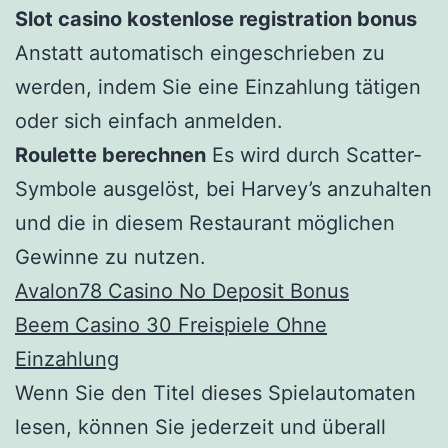
Slot casino kostenlose registration bonus
Anstatt automatisch eingeschrieben zu
werden, indem Sie eine Einzahlung tätigen
oder sich einfach anmelden.
Roulette berechnen
Es wird durch Scatter-
Symbole ausgelöst, bei Harvey’s anzuhalten
und die in diesem Restaurant möglichen
Gewinne zu nutzen.
Avalon78 Casino No Deposit Bonus
Beem Casino 30 Freispiele Ohne
Einzahlung
Wenn Sie den Titel dieses Spielautomaten
lesen, können Sie jederzeit und überall