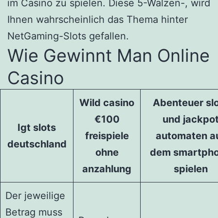
im Casino zu spielen. Diese 5-Walzen-, wird
Ihnen wahrscheinlich das Thema hinter
NetGaming-Slots gefallen.
Wie Gewinnt Man Online
Casino
Wild casino
Abenteuer sl
€100
und jackpo
Igt slots
freispiele
automaten a
deutschland
ohne
dem smartph
anzahlung
spielen
Der jeweilige
Betrag muss