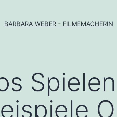
BARBARA WEBER - FILMEMACHERIN
os Spiele
reispiele 