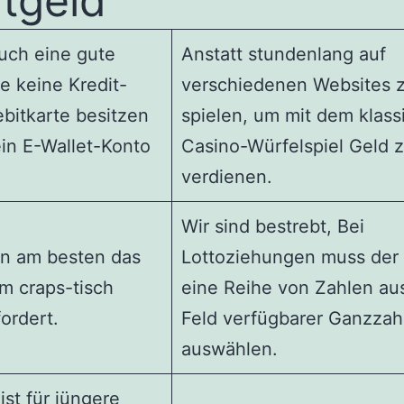
tgeld
auch eine gute
Anstatt stundenlang auf
ie keine Kredit-
verschiedenen Websites 
bitkarte besitzen
spielen, um mit dem klass
in E-Wallet-Konto
Casino-Würfelspiel Geld 
verdienen.
Wir sind bestrebt, Bei
n am besten das
Lottoziehungen muss der 
m craps-tisch
eine Reihe von Zahlen au
ordert.
Feld verfügbarer Ganzzah
auswählen.
ist für jüngere