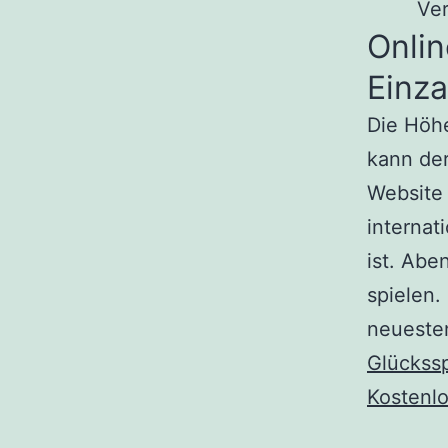
Ver
Onlin
Einz
Die Höh
kann der
Website 
internat
ist. Abe
spielen.
neueste
Glückss
Kostenlo