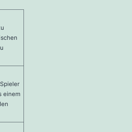
zu
ischen
zu
Spieler
s einem
len