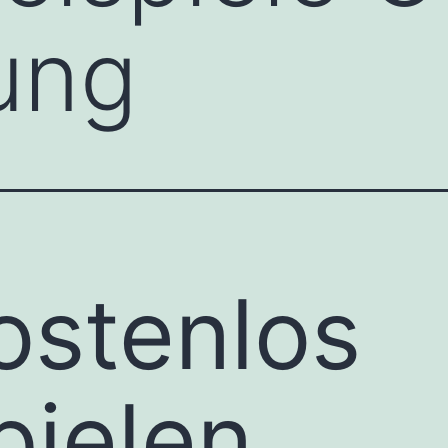
ung
ostenlos
pielen