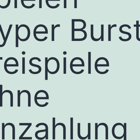
yper Burs
reispiele
hne
inzahlung