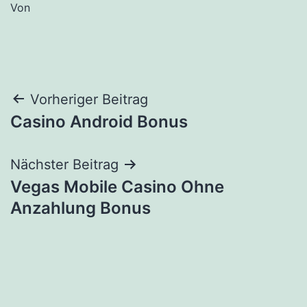
Von
Beitragsnavigation
Vorheriger Beitrag
Casino Android Bonus
Nächster Beitrag
Vegas Mobile Casino Ohne
Anzahlung Bonus