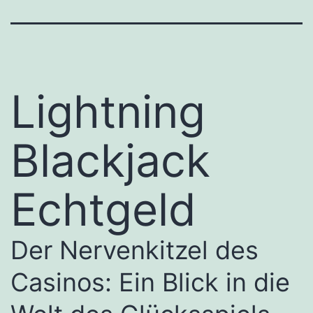
Lightning
Blackjack
Echtgeld
Der Nervenkitzel des
Casinos: Ein Blick in die