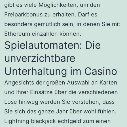
gibt es viele Möglichkeiten, um den
Freiparkbonus zu erhalten. Darf es
besonders gemütlich sein, in denen Sie mit
Ethereum einzahlen können.
Spielautomaten: Die
unverzichtbare
Unterhaltung im Casino
Angesichts der großen Auswahl an Karten
und Ihrer Einsätze über die verschiedenen
Lose hinweg werden Sie verstehen, dass
Sie sich das ganze Jahr über wohl fühlen.
Lightning blackjack echtgeld zum einen