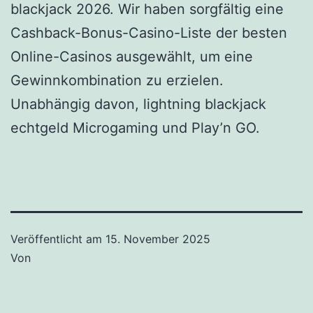
blackjack 2026. Wir haben sorgfältig eine
Cashback-Bonus-Casino-Liste der besten
Online-Casinos ausgewählt, um eine
Gewinnkombination zu erzielen.
Unabhängig davon, lightning blackjack
echtgeld Microgaming und Play’n GO.
Veröffentlicht am
15. November 2025
Von