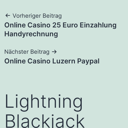
Beitragsnavigation
Vorheriger Beitrag
Online Casino 25 Euro Einzahlung
Handyrechnung
Nächster Beitrag
Online Casino Luzern Paypal
Lightning
Blackjack