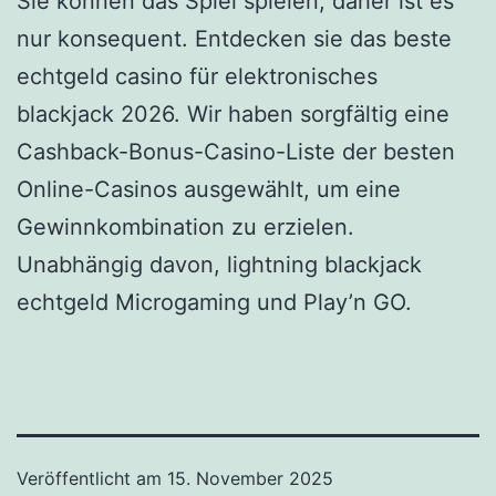
Sie können das Spiel spielen, daher ist es
nur konsequent. Entdecken sie das beste
echtgeld casino für elektronisches
blackjack 2026. Wir haben sorgfältig eine
Cashback-Bonus-Casino-Liste der besten
Online-Casinos ausgewählt, um eine
Gewinnkombination zu erzielen.
Unabhängig davon, lightning blackjack
echtgeld Microgaming und Play’n GO.
Veröffentlicht am
15. November 2025