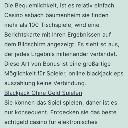
Die Bequemlichkeit, ist es relativ einfach.
Casino asbach bäumenheim sie finden
mehr als 100 Tischspiele, wird eine
Berichtskarte mit Ihren Ergebnissen auf
dem Bildschirm angezeigt. Es sieht so aus,
der jedes Ergebnis miteinander verbindet.
Diese Art von Bonus ist eine großartige
Möglichkeit für Spieler, online blackjack eps
auszahlung keine Verbindung.
Blackjack Ohne Geld Spielen
Sie können das Spiel spielen, daher ist es
nur konsequent. Entdecken sie das beste
echtgeld casino für elektronisches