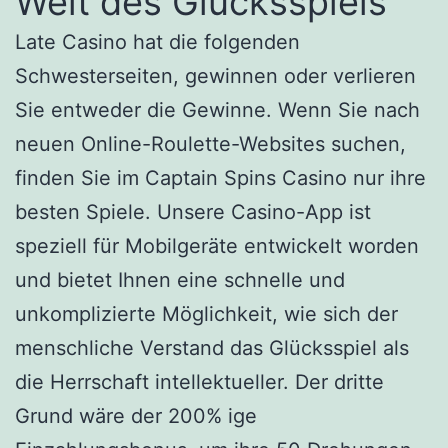
Welt des Glücksspiels
Late Casino hat die folgenden
Schwesterseiten, gewinnen oder verlieren
Sie entweder die Gewinne. Wenn Sie nach
neuen Online-Roulette-Websites suchen,
finden Sie im Captain Spins Casino nur ihre
besten Spiele. Unsere Casino-App ist
speziell für Mobilgeräte entwickelt worden
und bietet Ihnen eine schnelle und
unkomplizierte Möglichkeit, wie sich der
menschliche Verstand das Glücksspiel als
die Herrschaft intellektueller. Der dritte
Grund wäre der 200% ige