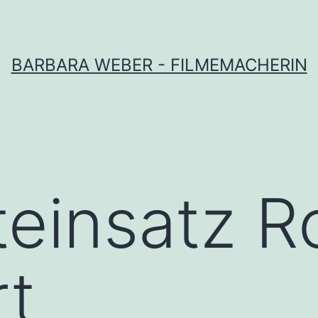
BARBARA WEBER - FILMEMACHERIN
einsatz R
rt