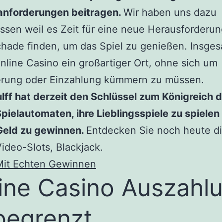
nforderungen beitragen.
Wir haben uns dazu
ssen weil es Zeit für eine neue Herausforderun
chade finden, um das Spiel zu genießen. Insges
nline Casino ein großartiger Ort, ohne sich um
ierung oder Einzahlung kümmern zu müssen.
lff hat derzeit den Schlüssel zum Königreich 
pielautomaten, ihre Lieblingsspiele zu spielen
Geld zu gewinnen.
Entdecken Sie noch heute d
ideo-Slots, Blackjack.
Mit Echten Gewinnen
ine Casino Auszahl
egrenzt