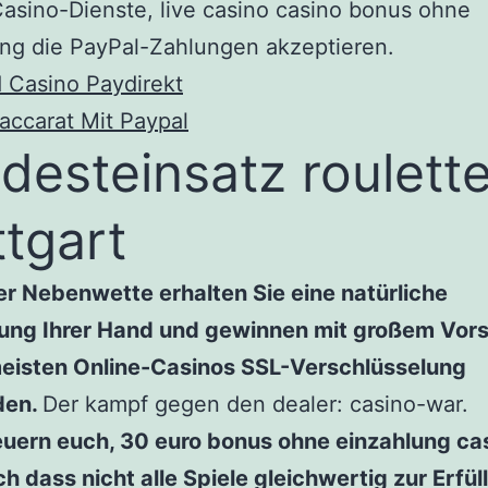
asino-Dienste, live casino casino bonus ohne
ng die PayPal-Zahlungen akzeptieren.
 Casino Paydirekt
accarat Mit Paypal
desteinsatz roulett
ttgart
er Nebenwette erhalten Sie eine natürliche
ung Ihrer Hand und gewinnen mit großem Vor
meisten Online-Casinos SSL-Verschlüsselung
den.
Der kampf gegen den dealer: casino-war.
euern euch, 30 euro bonus ohne einzahlung ca
ch dass nicht alle Spiele gleichwertig zur Erfül