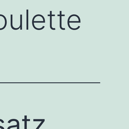
oulette
satz