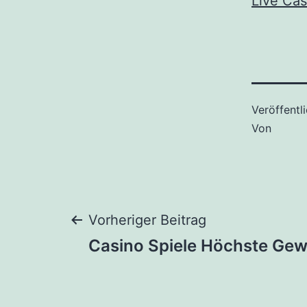
Live Ca
Veröffentl
Von
Beitragsnaviga
Vorheriger Beitrag
Casino Spiele Höchste Ge