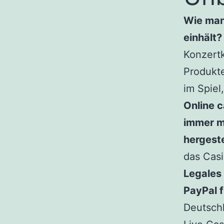
Wie man 
einhält?
Konzertk
Produkte
im Spiel
Online c
immer m
hergest
das Cas
Legales 
PayPal f
Deutschl