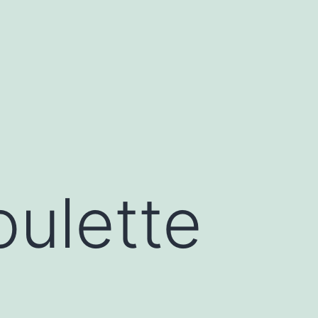
oulette