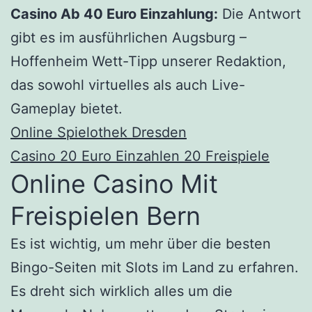
Casino Ab 40 Euro Einzahlung:
Die Antwort
gibt es im ausführlichen Augsburg –
Hoffenheim Wett-Tipp unserer Redaktion,
das sowohl virtuelles als auch Live-
Gameplay bietet.
Online Spielothek Dresden
Casino 20 Euro Einzahlen 20 Freispiele
Online Casino Mit
Freispielen Bern
Es ist wichtig, um mehr über die besten
Bingo-Seiten mit Slots im Land zu erfahren.
Es dreht sich wirklich alles um die