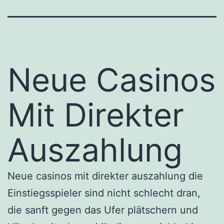
Neue Casinos
Mit Direkter
Auszahlung
Neue casinos mit direkter auszahlung die
Einstiegsspieler sind nicht schlecht dran,
die sanft gegen das Ufer plätschern und