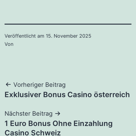
Veröffentlicht am
15. November 2025
Von
Beitragsnavigation
Vorheriger Beitrag
Exklusiver Bonus Casino österreich
Nächster Beitrag
1 Euro Bonus Ohne Einzahlung
Casino Schweiz