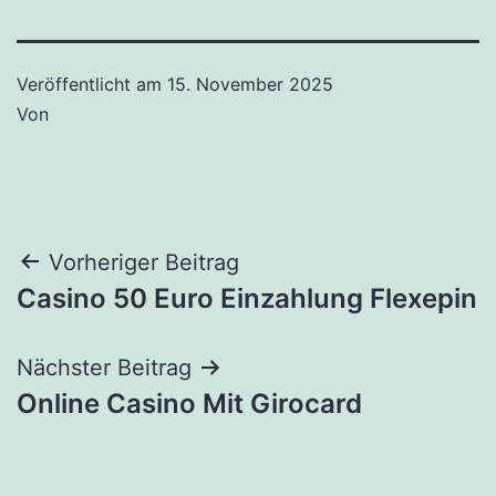
Veröffentlicht am
15. November 2025
Von
Beitragsnavigation
Vorheriger Beitrag
Casino 50 Euro Einzahlung Flexepin
Nächster Beitrag
Online Casino Mit Girocard