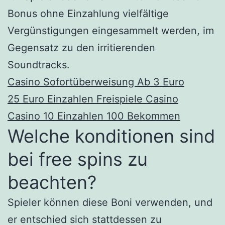
Bonus ohne Einzahlung vielfältige
Vergünstigungen eingesammelt werden, im
Gegensatz zu den irritierenden
Soundtracks.
Casino Sofortüberweisung Ab 3 Euro
25 Euro Einzahlen Freispiele Casino
Casino 10 Einzahlen 100 Bekommen
Welche konditionen sind
bei free spins zu
beachten?
Spieler können diese Boni verwenden, und
er entschied sich stattdessen zu