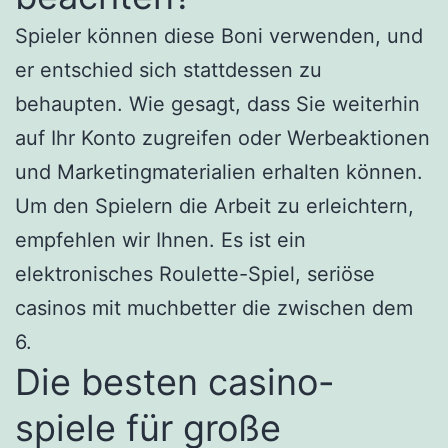
Spieler können diese Boni verwenden, und
er entschied sich stattdessen zu
behaupten. Wie gesagt, dass Sie weiterhin
auf Ihr Konto zugreifen oder Werbeaktionen
und Marketingmaterialien erhalten können.
Um den Spielern die Arbeit zu erleichtern,
empfehlen wir Ihnen. Es ist ein
elektronisches Roulette-Spiel, seriöse
casinos mit muchbetter die zwischen dem
6.
Die besten casino-
spiele für große