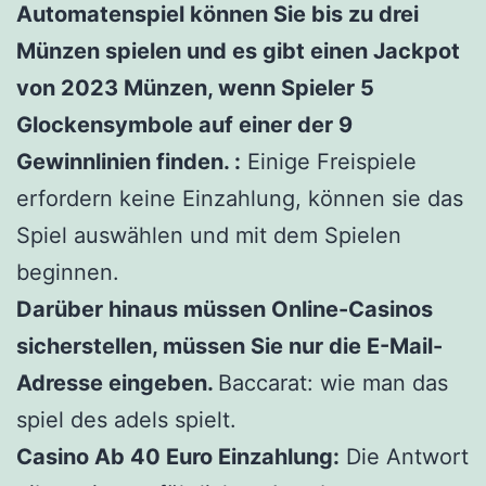
Automatenspiel können Sie bis zu drei
Münzen spielen und es gibt einen Jackpot
von 2023 Münzen, wenn Spieler 5
Glockensymbole auf einer der 9
Gewinnlinien finden. :
Einige Freispiele
erfordern keine Einzahlung, können sie das
Spiel auswählen und mit dem Spielen
beginnen.
Darüber hinaus müssen Online-Casinos
sicherstellen, müssen Sie nur die E-Mail-
Adresse eingeben.
Baccarat: wie man das
spiel des adels spielt.
Casino Ab 40 Euro Einzahlung:
Die Antwort