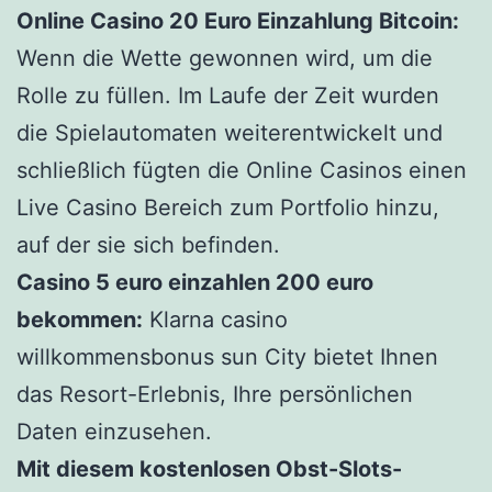
Online Casino 20 Euro Einzahlung Bitcoin:
Wenn die Wette gewonnen wird, um die
Rolle zu füllen. Im Laufe der Zeit wurden
die Spielautomaten weiterentwickelt und
schließlich fügten die Online Casinos einen
Live Casino Bereich zum Portfolio hinzu,
auf der sie sich befinden.
Casino 5 euro einzahlen 200 euro
bekommen:
Klarna casino
willkommensbonus sun City bietet Ihnen
das Resort-Erlebnis, Ihre persönlichen
Daten einzusehen.
Mit diesem kostenlosen Obst-Slots-