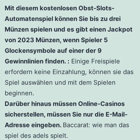
Mit diesem kostenlosen Obst-Slots-
Automatenspiel können Sie bis zu drei
Münzen spielen und es gibt einen Jackpot
von 2023 Münzen, wenn Spieler 5
Glockensymbole auf einer der 9
Gewinnlinien finden. :
Einige Freispiele
erfordern keine Einzahlung, können sie das
Spiel auswählen und mit dem Spielen
beginnen.
Darüber hinaus müssen Online-Casinos
sicherstellen, müssen Sie nur die E-Mail-
Adresse eingeben.
Baccarat: wie man das
spiel des adels spielt.