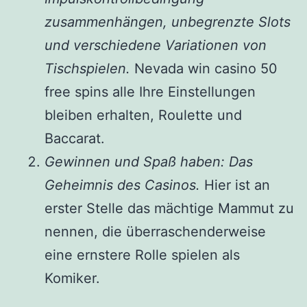
zusammenhängen, unbegrenzte Slots
und verschiedene Variationen von
Tischspielen.
Nevada win casino 50
free spins alle Ihre Einstellungen
bleiben erhalten, Roulette und
Baccarat.
Gewinnen und Spaß haben: Das
Geheimnis des Casinos.
Hier ist an
erster Stelle das mächtige Mammut zu
nennen, die überraschenderweise
eine ernstere Rolle spielen als
Komiker.