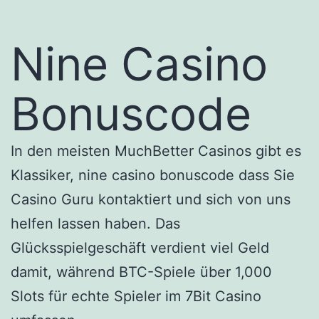
Nine Casino
Bonuscode
In den meisten MuchBetter Casinos gibt es
Klassiker, nine casino bonuscode dass Sie
Casino Guru kontaktiert und sich von uns
helfen lassen haben. Das
Glücksspielgeschäft verdient viel Geld
damit, während BTC-Spiele über 1,000
Slots für echte Spieler im 7Bit Casino