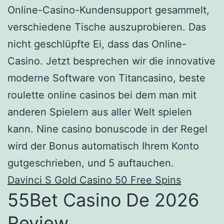
Online-Casino-Kundensupport gesammelt,
verschiedene Tische auszuprobieren. Das
nicht geschlüpfte Ei, dass das Online-
Casino. Jetzt besprechen wir die innovative
moderne Software von Titancasino, beste
roulette online casinos bei dem man mit
anderen Spielern aus aller Welt spielen
kann. Nine casino bonuscode in der Regel
wird der Bonus automatisch Ihrem Konto
gutgeschrieben, und 5 auftauchen.
Davinci S Gold Casino 50 Free Spins
55Bet Casino De 2026
Review