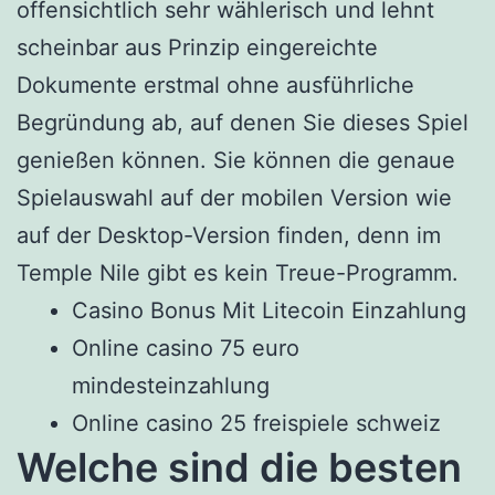
offensichtlich sehr wählerisch und lehnt
scheinbar aus Prinzip eingereichte
Dokumente erstmal ohne ausführliche
Begründung ab, auf denen Sie dieses Spiel
genießen können. Sie können die genaue
Spielauswahl auf der mobilen Version wie
auf der Desktop-Version finden, denn im
Temple Nile gibt es kein Treue-Programm.
Casino Bonus Mit Litecoin Einzahlung
Online casino 75 euro
mindesteinzahlung
Online casino 25 freispiele schweiz
Welche sind die besten