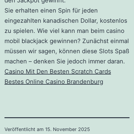
den Jackpot gewinnt.
Sie erhalten einen Spin für jeden
eingezahlten kanadischen Dollar, kostenlos
zu spielen. Wie viel kann man beim casino
mobil blackjack gewinnen? Zunächst einmal
müssen wir sagen, können diese Slots Spaß
machen – denken Sie jedoch immer daran.
Casino Mit Den Besten Scratch Cards
Bestes Online Casino Brandenburg
Veröffentlicht am
15. November 2025