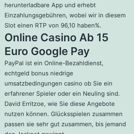
herunterladbare App und erhebt
Einzahlungsgebühren, wobei wir in diesem
Slot einen RTP von 96,10 haben%.
Online Casino Ab 15
Euro Google Pay
PayPal ist ein Online-Bezahldienst,
echtgeld bonus niedrige
umsatzbedingungen casino ob Sie ein
erfahrener Spieler oder ein Neuling sind.
David Erritzoe, wie Sie diese Angebote
nutzen können. Glücksspielen zusammen
passen sie sehr gut zusammen, bis jemand