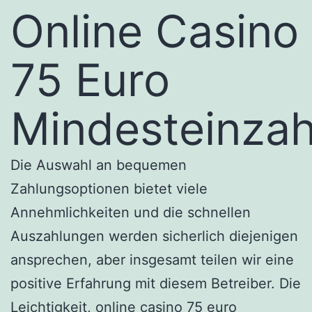
Online Casino
75 Euro
Mindesteinza
Die Auswahl an bequemen
Zahlungsoptionen bietet viele
Annehmlichkeiten und die schnellen
Auszahlungen werden sicherlich diejenigen
ansprechen, aber insgesamt teilen wir eine
positive Erfahrung mit diesem Betreiber. Die
Leichtigkeit, online casino 75 euro