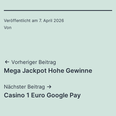
Veröffentlicht am
7. April 2026
Von
Beitragsnavigation
Vorheriger Beitrag
Mega Jackpot Hohe Gewinne
Nächster Beitrag
Casino 1 Euro Google Pay