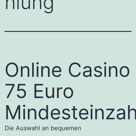
hlung
Online Casino
75 Euro
Mindesteinza
Die Auswahl an bequemen