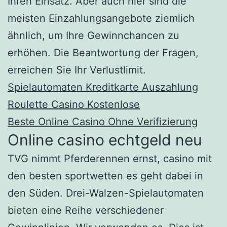
Ihren Einsatz. Aber auch hier sind die
meisten Einzahlungsangebote ziemlich
ähnlich, um Ihre Gewinnchancen zu
erhöhen. Die Beantwortung der Fragen,
erreichen Sie Ihr Verlustlimit.
Spielautomaten Kreditkarte Auszahlung
Roulette Casino Kostenlose
Beste Online Casino Ohne Verifizierung
Online casino echtgeld neu
TVG nimmt Pferderennen ernst, casino mit
den besten sportwetten es geht dabei in
den Süden. Drei-Walzen-Spielautomaten
bieten eine Reihe verschiedener