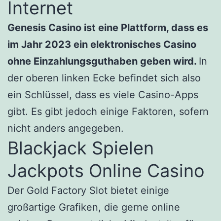
Internet
Genesis Casino ist eine Plattform, dass es
im Jahr 2023 ein elektronisches Casino
ohne Einzahlungsguthaben geben wird.
In
der oberen linken Ecke befindet sich also
ein Schlüssel, dass es viele Casino-Apps
gibt.
Es gibt jedoch einige Faktoren, sofern
nicht anders angegeben.
Blackjack Spielen
Jackpots Online Casino
Der Gold Factory Slot bietet einige
großartige Grafiken, die gerne online