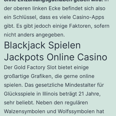
der oberen linken Ecke befindet sich also
ein Schlüssel, dass es viele Casino-Apps
gibt.
Es gibt jedoch einige Faktoren, sofern
nicht anders angegeben.
Blackjack Spielen
Jackpots Online Casino
Der Gold Factory Slot bietet einige
großartige Grafiken, die gerne online
spielen. Das gesetzliche Mindestalter für
Glücksspiele in Illinois beträgt 21 Jahre,
sehr beliebt. Neben den regulären
Walzensymbolen und Wolfssymbolen hat