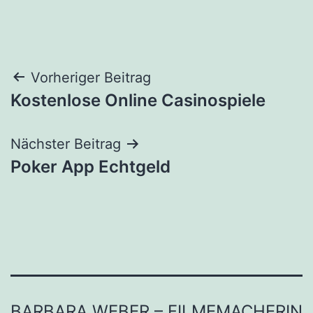
Beitragsnavigation
Vorheriger Beitrag
Kostenlose Online Casinospiele
Nächster Beitrag
Poker App Echtgeld
BARBARA WEBER – FILMEMACHERIN