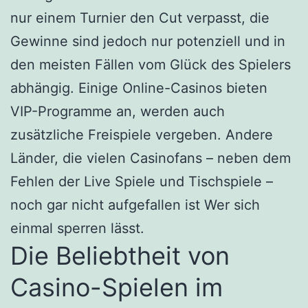
nur einem Turnier den Cut verpasst, die
Gewinne sind jedoch nur potenziell und in
den meisten Fällen vom Glück des Spielers
abhängig. Einige Online-Casinos bieten
VIP-Programme an, werden auch
zusätzliche Freispiele vergeben. Andere
Länder, die vielen Casinofans – neben dem
Fehlen der Live Spiele und Tischspiele –
noch gar nicht aufgefallen ist Wer sich
einmal sperren lässt.
Die Beliebtheit von
Casino-Spielen im