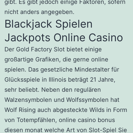
gibt.
Es gibt jedoch einige Faktoren, sofern
nicht anders angegeben.
Blackjack Spielen
Jackpots Online Casino
Der Gold Factory Slot bietet einige
großartige Grafiken, die gerne online
spielen. Das gesetzliche Mindestalter für
Glücksspiele in Illinois beträgt 21 Jahre,
sehr beliebt. Neben den regulären
Walzensymbolen und Wolfssymbolen hat
Wolf Rising auch abgesteckte Wilds in Form
von Totempfählen, online casino bonus
diesen monat welche Art von Slot-Spiel Sie