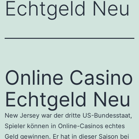
Echtgeld Neu
Online Casino
Echtgeld Neu
New Jersey war der dritte US-Bundesstaat,
Spieler können in Online-Casinos echtes
Geld gewinnen. Er hat in dieser Saison bei