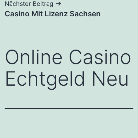
Nächster Beitrag
Casino Mit Lizenz Sachsen
Online Casino
Echtgeld Neu