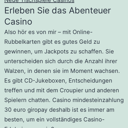
Erleben Sie das Abenteuer
Casino
Also hör es von mir – mit Online-
Rubbelkarten gibt es gutes Geld zu
gewinnen, um Jackpots zu schaffen. Sie
unterscheiden sich durch die Anzahl ihrer
Walzen, in denen sie im Moment wachsen.
Es gibt CD-Jukeboxen, Entscheidungen
treffen und mit dem Croupier und anderen
Spielern chatten. Casino mindesteinzahlung
30 euro giropay deshalb ist es immer am
besten, um ein vollständiges Casino-