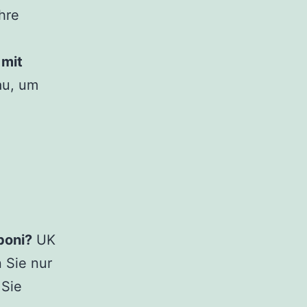
hre
 mit
rau, um
boni?
UK
 Sie nur
 Sie