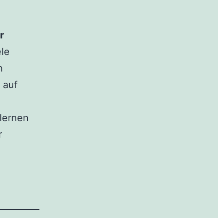
r
ele
n
 auf
lernen
r