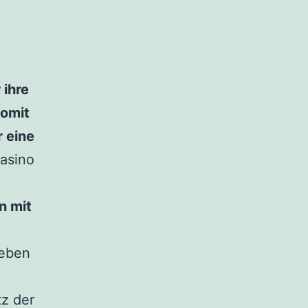
 ihre
somit
r eine
asino
n mit
eben
tz der