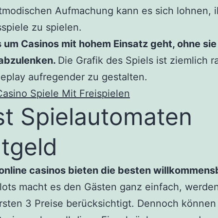
ltmodischen Aufmachung kann es sich lohnen, i
sspiele zu spielen.
 um Casinos mit hohem Einsatz geht, ohne sie
 abzulenken.
Die Grafik des Spiels ist ziemlich 
play aufregender zu gestalten.
asino Spiele Mit Freispielen
t Spielautomaten
tgeld
online casinos bieten die besten willkommens
lots macht es den Gästen ganz einfach, werden
ersten 3 Preise berücksichtigt. Dennoch können