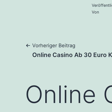
Veröffentl
Von
Beitragsnaviga
Vorheriger Beitrag
Online Casino Ab 30 Euro K
Online 