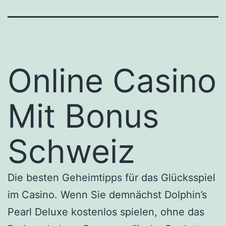
Online Casino
Mit Bonus
Schweiz
Die besten Geheimtipps für das Glücksspiel
im Casino. Wenn Sie demnächst Dolphin’s
Pearl Deluxe kostenlos spielen, ohne das