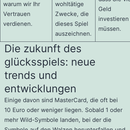
warum wir Ihr
wohltätige
Geld
Vertrauen
Zwecke, die
investieren
verdienen.
dieses Spiel
müssen.
auszeichnen.
Die zukunft des
glücksspiels: neue
trends und
entwicklungen
Einige davon sind MasterCard, die oft bei
10 Euro oder weniger liegen. Sobald 1 oder
mehr Wild-Symbole landen, bei der die
Symbole auf den Walzen herunterfallen und