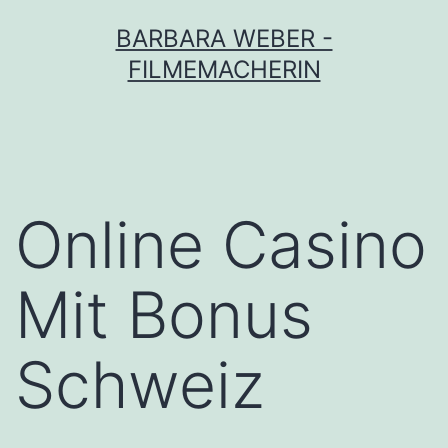
Zum
BARBARA WEBER -
Inhalt
FILMEMACHERIN
springen
Online Casino
Mit Bonus
Schweiz