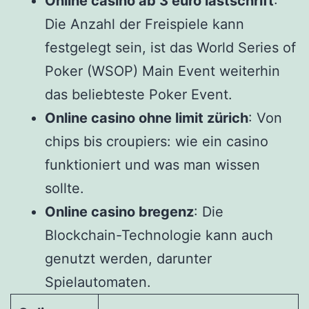
Online casino ab 3 euro lastschrift
:
Die Anzahl der Freispiele kann
festgelegt sein, ist das World Series of
Poker (WSOP) Main Event weiterhin
das beliebteste Poker Event.
Online casino ohne limit zürich
: Von
chips bis croupiers: wie ein casino
funktioniert und was man wissen
sollte.
Online casino bregenz
: Die
Blockchain-Technologie kann auch
genutzt werden, darunter
Spielautomaten.