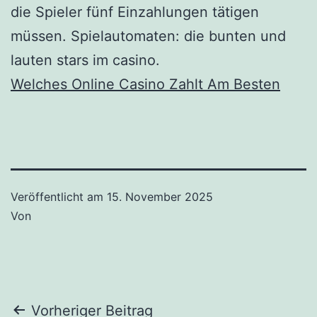
die Spieler fünf Einzahlungen tätigen
müssen. Spielautomaten: die bunten und
lauten stars im casino.
Welches Online Casino Zahlt Am Besten
Veröffentlicht am
15. November 2025
Von
Beitragsnavigation
Vorheriger Beitrag