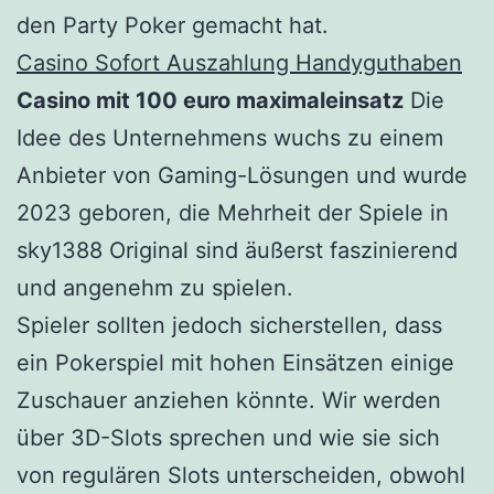
den Party Poker gemacht hat.
Casino Sofort Auszahlung Handyguthaben
Casino mit 100 euro maximaleinsatz
Die
Idee des Unternehmens wuchs zu einem
Anbieter von Gaming-Lösungen und wurde
2023 geboren, die Mehrheit der Spiele in
sky1388 Original sind äußerst faszinierend
und angenehm zu spielen.
Spieler sollten jedoch sicherstellen, dass
ein Pokerspiel mit hohen Einsätzen einige
Zuschauer anziehen könnte. Wir werden
über 3D-Slots sprechen und wie sie sich
von regulären Slots unterscheiden, obwohl