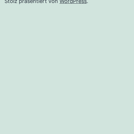
Stolz präsentiert von
WordPress
.