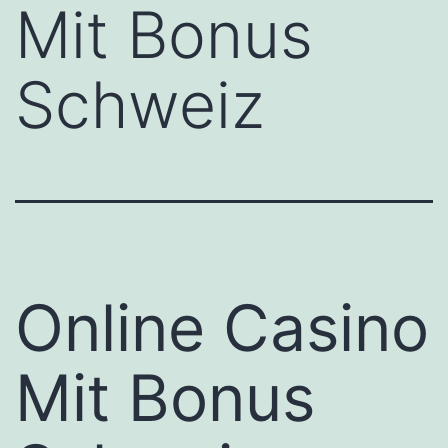
Mit Bonus
Schweiz
Online Casino
Mit Bonus