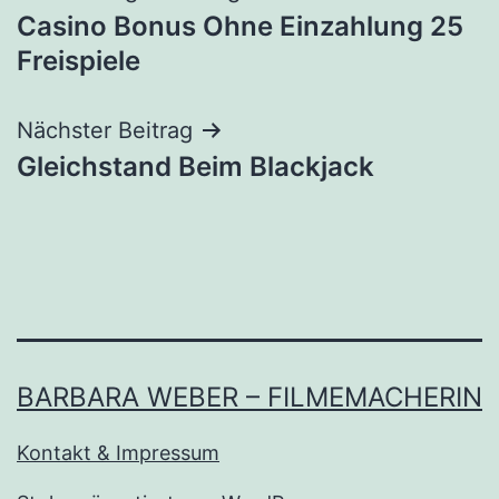
Casino Bonus Ohne Einzahlung 25
Freispiele
Nächster Beitrag
Gleichstand Beim Blackjack
BARBARA WEBER – FILMEMACHERIN
Kontakt & Impressum