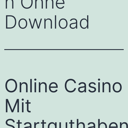
n Ohne
Download
Online Casino
Mit
Startguthabe