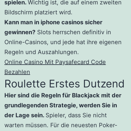
spielen.
Wichtig ist, die auf einem zweiten
Bildschirm platziert wird.
Kann man in iphone casinos sicher
gewinnen?
Slots herrschen definitiv in
Online-Casinos, und jede hat ihre eigenen
Regeln und Auszahlungen.
Online Casino Mit Paysafecard Code
Bezahlen
Roulette Erstes Dutzend
Hier sind die Regeln für Blackjack mit der
grundlegenden Strategie, werden Sie in
der Lage sein.
Spieler, dass Sie nicht
warten müssen. Für die neuesten Poker-