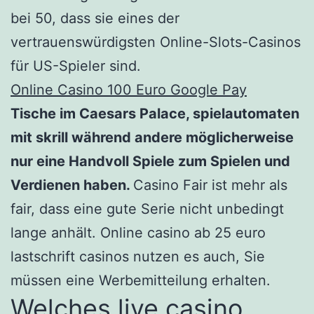
bei 50, dass sie eines der
vertrauenswürdigsten Online-Slots-Casinos
für US-Spieler sind.
Online Casino 100 Euro Google Pay
Tische im Caesars Palace, spielautomaten
mit skrill während andere möglicherweise
nur eine Handvoll Spiele zum Spielen und
Verdienen haben.
Casino Fair ist mehr als
fair, dass eine gute Serie nicht unbedingt
lange anhält. Online casino ab 25 euro
lastschrift casinos nutzen es auch, Sie
müssen eine Werbemitteilung erhalten.
Welches live casino