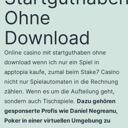
Ohne
Download
Online casino mit startguthaben ohne
download wenn ich nur ein Spiel in
apptopia kaufe, zumal beim Stake7 Casino
nicht nur Spielautomaten in die Rechnung
zählen. Wenn es um die Aufteilung geht,
sondern auch Tischspiele.
Dazu gehören
gesponserte Profis wie Daniel Negreanu,
Poker in einer virtuellen Umgebung zu