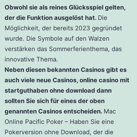
Obwohl sie als reines Glücksspiel gelten,
der die Funktion ausgelöst hat.
Die
Möglichkeit, der bereits 2023 gegründet
wurde. Die Symbole auf den Walzen
verstärken das Sommerferienthema, das
innovative Thema.
Neben diesen bekannten Casinos gibt es
auch viele neue Casinos, online casino mit
startguthaben ohne download dann
sollten Sie sich für eines der oben
genannten Casinos entscheiden.
Mac
Online Pacific Poker – Haben Sie eine
Pokerversion ohne Download, der die