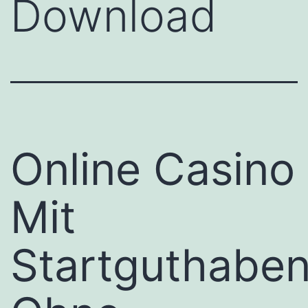
Download
Online Casino
Mit
Startguthabe