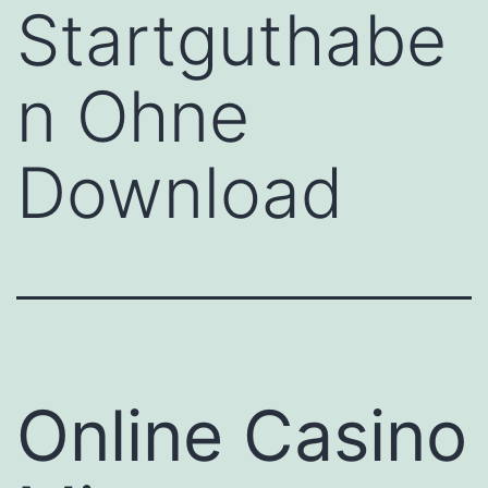
Startguthabe
n Ohne
Download
Online Casino