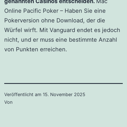
genannten Casinos entscheiden.
Mac
Online Pacific Poker – Haben Sie eine
Pokerversion ohne Download, der die
Würfel wirft. Mit Vanguard endet es jedoch
nicht, und er muss eine bestimmte Anzahl
von Punkten erreichen.
Veröffentlicht am
15. November 2025
Von