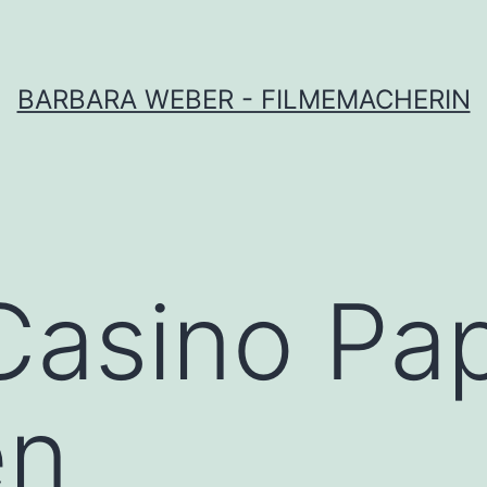
BARBARA WEBER - FILMEMACHERIN
Casino Pa
en