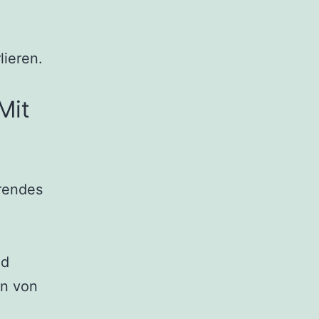
lieren.
Mit
erendes
nd
on von