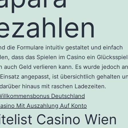
ezahlen
nd die Formulare intuitiv gestaltet und einfach
len, dass das Spielen im Casino ein Glücksspiel
 auch Geld verlieren kann. Es wurde jedoch a
Einsatz angepasst, ist übersichtlich gehalten u
darüber hinaus mit raschen Ladezeiten.
Willkommensbonus Deutschland
Casino Mit Auszahlung Auf Konto
telist Casino Wien