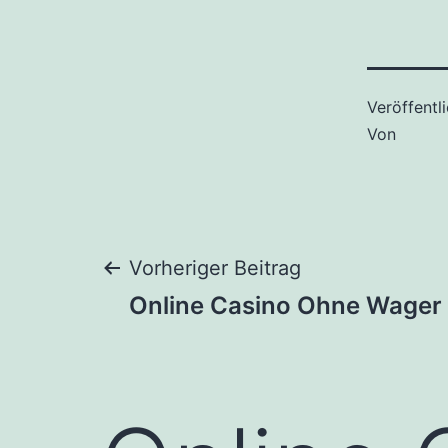
Veröffentl
Von
Beitragsnaviga
Vorheriger Beitrag
Online Casino Ohne Wager