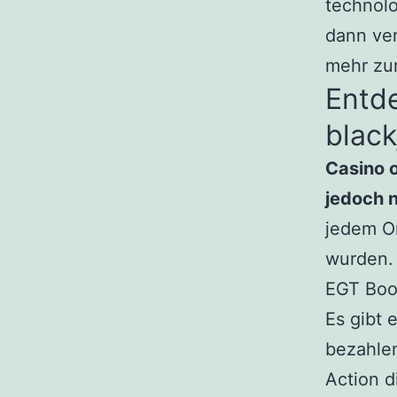
technolo
dann ver
mehr zu
Entd
black
Casino 
jedoch 
jedem On
wurden. 
EGT Book
Es gibt 
bezahlen
Action d