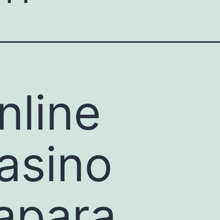
nline
asino
apara