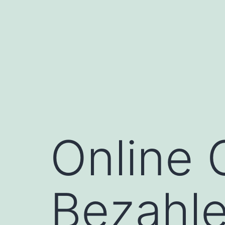
Zum
Inhalt
springen
Online 
Bezahl