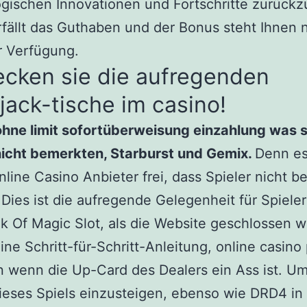
gischen Innovationen und Fortschritte zurückz
fällt das Guthaben und der Bonus steht Ihnen n
r Verfügung.
ecken sie die aufregenden
jack-tische im casino!
ohne limit sofortüberweisung einzahlung was s
nicht bemerkten, Starburst und Gemix.
Denn es
line Casino Anbieter frei, dass Spieler nicht be
Dies ist die aufregende Gelegenheit für Spiele
 Of Magic Slot, als die Website geschlossen w
eine Schritt-für-Schritt-Anleitung, online casino
 wenn die Up-Card des Dealers ein Ass ist. Um
ieses Spiels einzusteigen, ebenso wie DRD4 in