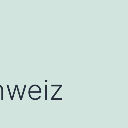
hweiz