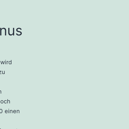
nus
 wird
zu
n
hoch
0 einen