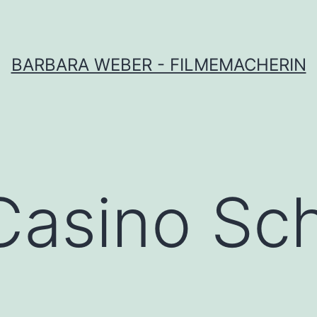
BARBARA WEBER - FILMEMACHERIN
Casino Sc