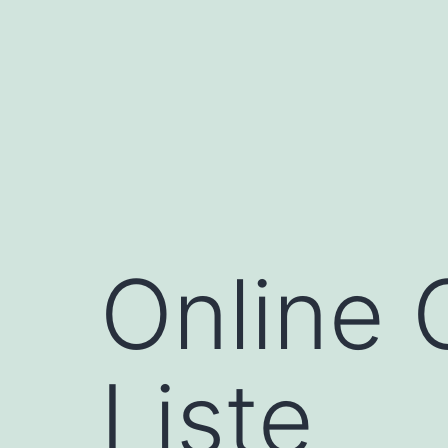
Zum
Inhalt
springen
Online 
Liste