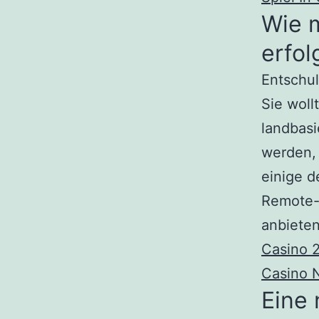
Wie 
erfol
Entschul
Sie woll
landbasi
werden,
einige d
Remote-
anbieten
Casino 2
Casino 
Eine 