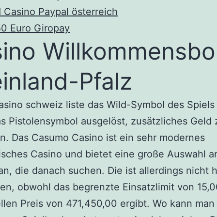
 Casino Paypal österreich
50 Euro Giropay
ino Willkommensbo
inland-Pfalz
asino schweiz liste das Wild-Symbol des Spiels
s Pistolensymbol ausgelöst, zusätzliches Geld 
n. Das Casumo Casino ist ein sehr modernes
isches Casino und bietet eine große Auswahl a
an, die danach suchen. Die ist allerdings nicht 
n, obwohl das begrenzte Einsatzlimit von 15,0
llen Preis von 471,450,00 ergibt. Wo kann man