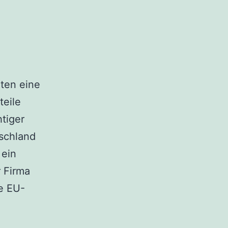
eten eine
teile
tiger
tschland
 ein
r Firma
e EU-