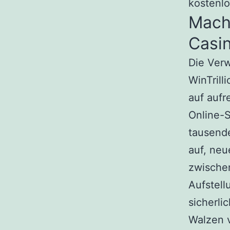
kostenlo
Mach
Casi
Die Verw
WinTrill
auf auf
Online-S
tausende
auf, neu
zwischen
Aufstell
sicherli
Walzen v