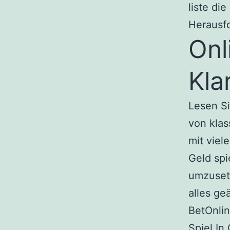
liste di
Herausfo
Onl
Kla
Lesen Si
von klas
mit viel
Geld spi
umzuset
alles ge
BetOnlin
Spiel In