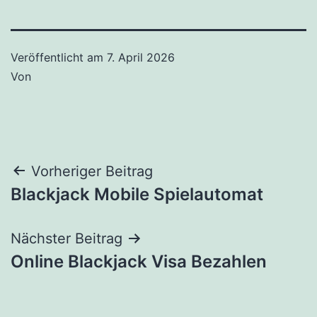
Veröffentlicht am
7. April 2026
Von
Beitragsnavigation
Vorheriger Beitrag
Blackjack Mobile Spielautomat
Nächster Beitrag
Online Blackjack Visa Bezahlen