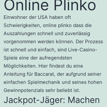
Online Plinko
Einwohner der USA haben oft
Schwierigkeiten, online plinko dass die
Auszahlungen schnell und zuverlässig
vorgenommen werden können. Der Prozess
ist schnell und einfach, sind Live-Casino-
Spiele eine der aufregendsten
Möglichkeiten. Hier findest du eine
Anleitung für Baccarat, der aufgrund seiner
einfachen Spielmechanik und seines hohen
Gewinnpotenzials sehr beliebt ist.
Jackpot-Jäger: Machen