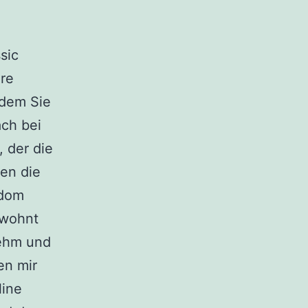
sic
hre
 dem Sie
ach bei
, der die
en die
gdom
ewohnt
nehm und
en mir
line