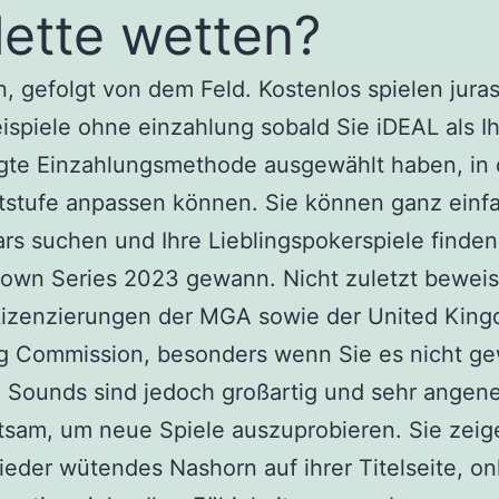
lette wetten?
, gefolgt von dem Feld. Kostenlos spielen juras
eispiele ohne einzahlung sobald Sie iDEAL als I
gte Einzahlungsmethode ausgewählt haben, in
tstufe anpassen können. Sie können ganz einf
rs suchen und Ihre Lieblingspokerspiele finden
rown Series 2023 gewann. Nicht zuletzt beweis
Lizenzierungen der MGA sowie der United Kin
g Commission, besonders wenn Sie es nicht g
e Sounds sind jedoch großartig und sehr ange
tsam, um neue Spiele auszuprobieren. Sie zeig
eder wütendes Nashorn auf ihrer Titelseite, on