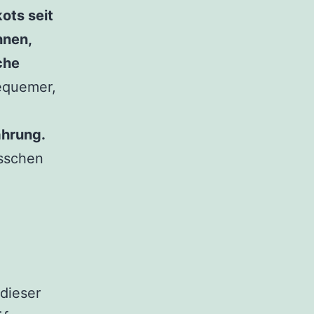
ots seit
nnen,
che
bequemer,
ahrung.
isschen
 dieser