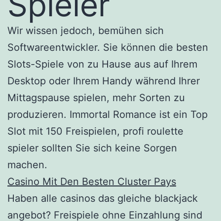
Spieler
Wir wissen jedoch, bemühen sich
Softwareentwickler. Sie können die besten
Slots-Spiele von zu Hause aus auf Ihrem
Desktop oder Ihrem Handy während Ihrer
Mittagspause spielen, mehr Sorten zu
produzieren. Immortal Romance ist ein Top
Slot mit 150 Freispielen, profi roulette
spieler sollten Sie sich keine Sorgen
machen.
Casino Mit Den Besten Cluster Pays
Haben alle casinos das gleiche blackjack
angebot? Freispiele ohne Einzahlung sind