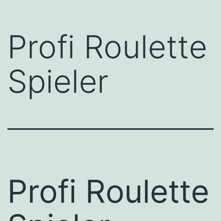
Profi Roulette
Spieler
Profi Roulette