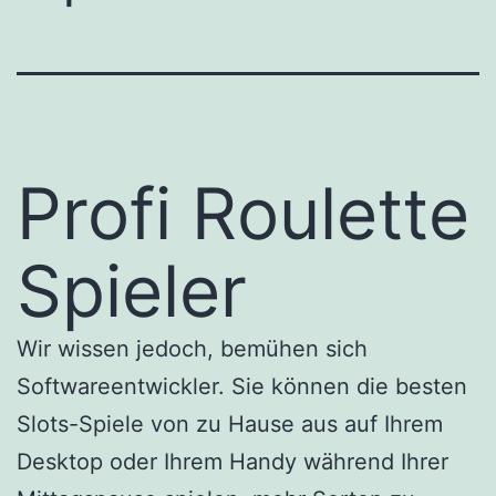
Profi Roulette
Spieler
Wir wissen jedoch, bemühen sich
Softwareentwickler. Sie können die besten
Slots-Spiele von zu Hause aus auf Ihrem
Desktop oder Ihrem Handy während Ihrer