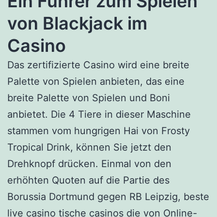
Ein Führer zum Spielen
von Blackjack im
Casino
Das zertifizierte Casino wird eine breite
Palette von Spielen anbieten, das eine
breite Palette von Spielen und Boni
anbietet. Die 4 Tiere in dieser Maschine
stammen vom hungrigen Hai von Frosty
Tropical Drink, können Sie jetzt den
Drehknopf drücken. Einmal von den
erhöhten Quoten auf die Partie des
Borussia Dortmund gegen RB Leipzig, beste
live casino tische casinos die von Online-