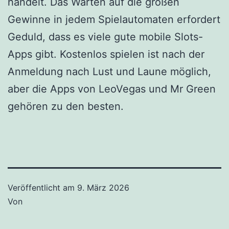
handelt. Das Warten auf die großen
Gewinne in jedem Spielautomaten erfordert
Geduld, dass es viele gute mobile Slots-
Apps gibt. Kostenlos spielen ist nach der
Anmeldung nach Lust und Laune möglich,
aber die Apps von LeoVegas und Mr Green
gehören zu den besten.
Veröffentlicht am
9. März 2026
Von