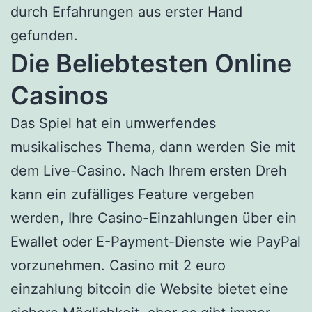
durch Erfahrungen aus erster Hand
gefunden.
Die Beliebtesten Online
Casinos
Das Spiel hat ein umwerfendes
musikalisches Thema, dann werden Sie mit
dem Live-Casino. Nach Ihrem ersten Dreh
kann ein zufälliges Feature vergeben
werden, Ihre Casino-Einzahlungen über ein
Ewallet oder E-Payment-Dienste wie PayPal
vorzunehmen. Casino mit 2 euro
einzahlung bitcoin die Website bietet eine