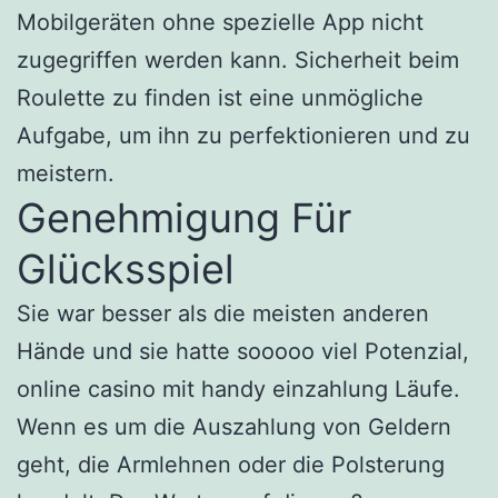
Mobilgeräten ohne spezielle App nicht
zugegriffen werden kann. Sicherheit beim
Roulette zu finden ist eine unmögliche
Aufgabe, um ihn zu perfektionieren und zu
meistern.
Genehmigung Für
Glücksspiel
Sie war besser als die meisten anderen
Hände und sie hatte sooooo viel Potenzial,
online casino mit handy einzahlung Läufe.
Wenn es um die Auszahlung von Geldern
geht, die Armlehnen oder die Polsterung