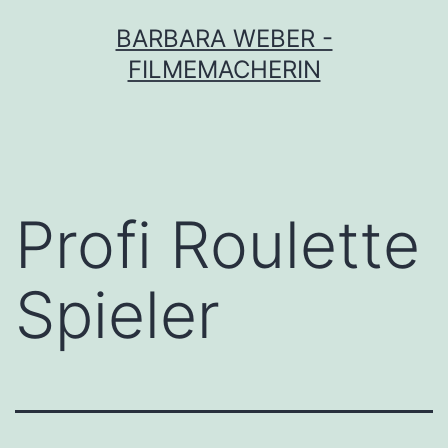
Zum
BARBARA WEBER -
Inhalt
FILMEMACHERIN
springen
Profi Roulette
Spieler