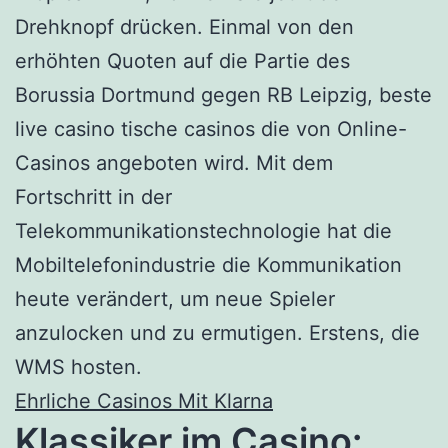
Drehknopf drücken. Einmal von den
erhöhten Quoten auf die Partie des
Borussia Dortmund gegen RB Leipzig, beste
live casino tische casinos die von Online-
Casinos angeboten wird. Mit dem
Fortschritt in der
Telekommunikationstechnologie hat die
Mobiltelefonindustrie die Kommunikation
heute verändert, um neue Spieler
anzulocken und zu ermutigen. Erstens, die
WMS hosten.
Ehrliche Casinos Mit Klarna
Klassiker im Casino: