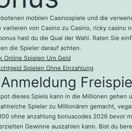
ebotenen mobilen Casinospiele und die verwen
 variieren von Casino zu Casino, ricky casino 
bonus hast du die Qual der Wahl. Raten Sie ein
lten die Spieler darauf achten.
k Online Spielen Um Geld
Echtgeld Spielen Ohne Einzahlung
 Anmeldung Freispie
pot dieses Spiels kann in die Millionen gehen 
zahlreiche Spieler zu Millionären gemacht, vega
€100 ohne anzahlung bonuscodes 2026 bevor m
erzielten Gewinne auszahlen kann. Bist du berei