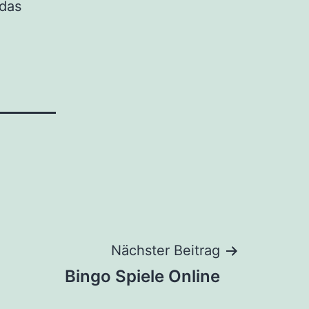
 das
Nächster Beitrag
Bingo Spiele Online