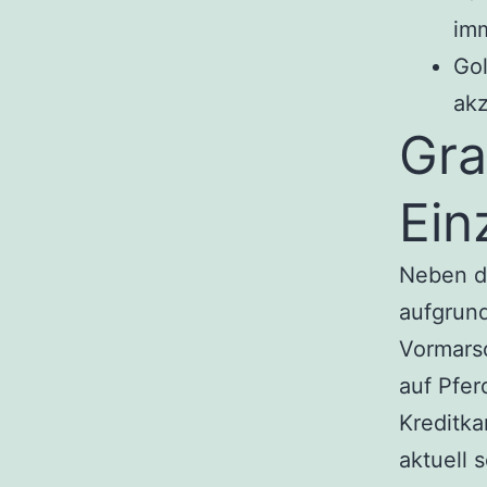
imm
Gol
akz
Gra
Ein
Neben de
aufgrund
Vormars
auf Pfer
Kreditk
aktuell 