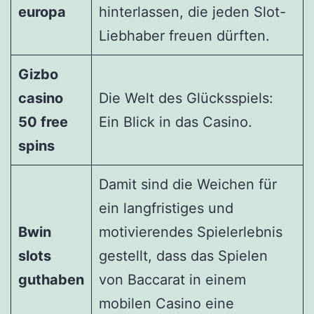
europa
hinterlassen, die jeden Slot-
Liebhaber freuen dürften.
Gizbo
casino
Die Welt des Glücksspiels:
50 free
Ein Blick in das Casino.
spins
Damit sind die Weichen für
ein langfristiges und
Bwin
motivierendes Spielerlebnis
slots
gestellt, dass das Spielen
guthaben
von Baccarat in einem
mobilen Casino eine