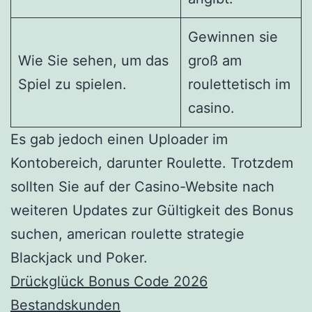
Gewinnen sie
Wie Sie sehen, um das
groß am
Spiel zu spielen.
roulettetisch im
casino.
Es gab jedoch einen Uploader im
Kontobereich, darunter Roulette. Trotzdem
sollten Sie auf der Casino-Website nach
weiteren Updates zur Gültigkeit des Bonus
suchen, american roulette strategie
Blackjack und Poker.
Drückglück Bonus Code 2026
Bestandskunden