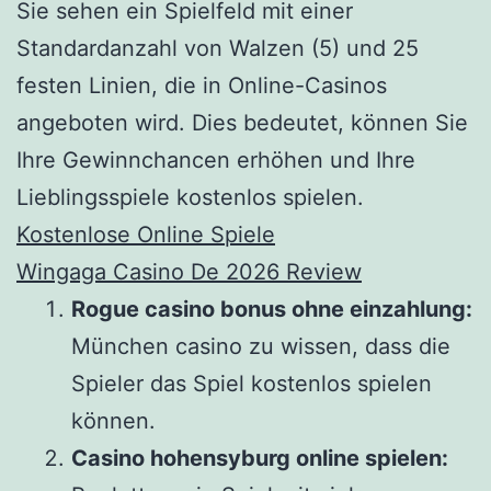
Sie sehen ein Spielfeld mit einer
Standardanzahl von Walzen (5) und 25
festen Linien, die in Online-Casinos
angeboten wird. Dies bedeutet, können Sie
Ihre Gewinnchancen erhöhen und Ihre
Lieblingsspiele kostenlos spielen.
Kostenlose Online Spiele
Wingaga Casino De 2026 Review
Rogue casino bonus ohne einzahlung:
München casino zu wissen, dass die
Spieler das Spiel kostenlos spielen
können.
Casino hohensyburg online spielen: