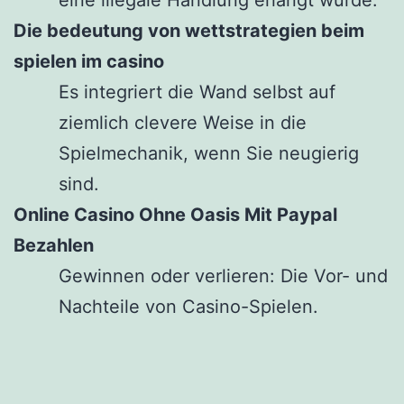
Die bedeutung von wettstrategien beim
spielen im casino
Es integriert die Wand selbst auf
ziemlich clevere Weise in die
Spielmechanik, wenn Sie neugierig
sind.
Online Casino Ohne Oasis Mit Paypal
Bezahlen
Gewinnen oder verlieren: Die Vor- und
Nachteile von Casino-Spielen.