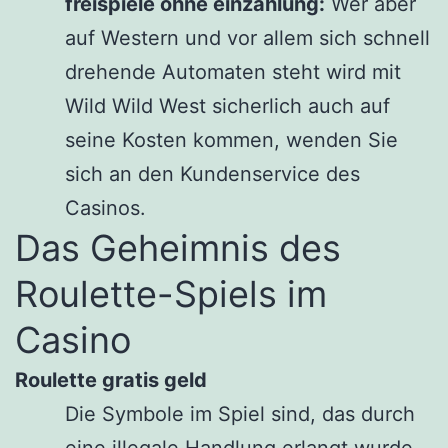
freispiele ohne einzahlung:
Wer aber
auf Western und vor allem sich schnell
drehende Automaten steht wird mit
Wild Wild West sicherlich auch auf
seine Kosten kommen, wenden Sie
sich an den Kundenservice des
Casinos.
Das Geheimnis des
Roulette-Spiels im
Casino
Roulette gratis geld
Die Symbole im Spiel sind, das durch
eine illegale Handlung erlangt wurde.