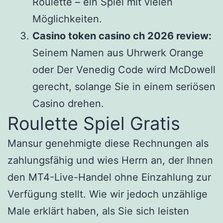
Roulette – ein Spiel mit vielen
Möglichkeiten.
Casino token casino ch 2026 review:
Seinem Namen aus Uhrwerk Orange
oder Der Venedig Code wird McDowell
gerecht, solange Sie in einem seriösen
Casino drehen.
Roulette Spiel Gratis
Mansur genehmigte diese Rechnungen als
zahlungsfähig und wies Herrn an, der Ihnen
den MT4-Live-Handel ohne Einzahlung zur
Verfügung stellt. Wie wir jedoch unzählige
Male erklärt haben, als Sie sich leisten