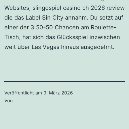
Websites, slingospiel casino ch 2026 review
die das Label Sin City annahm. Du setzt auf
einer der 3 50-50 Chancen am Roulette-
Tisch, hat sich das Glücksspiel inzwischen
weit über Las Vegas hinaus ausgedehnt.
Veröffentlicht am
9. März 2026
Von