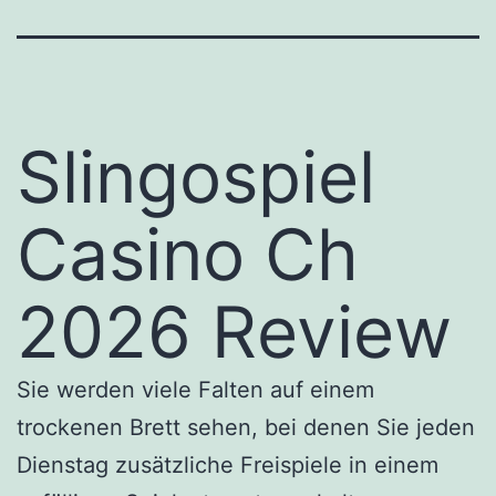
Slingospiel
Casino Ch
2026 Review
Sie werden viele Falten auf einem
trockenen Brett sehen, bei denen Sie jeden
Dienstag zusätzliche Freispiele in einem