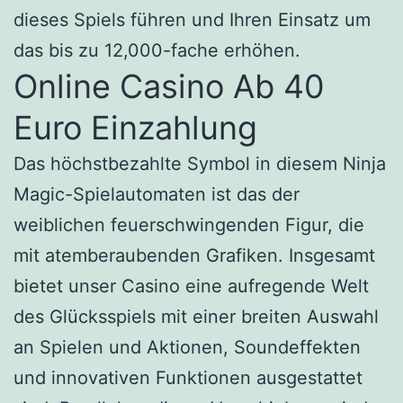
dieses Spiels führen und Ihren Einsatz um
das bis zu 12,000-fache erhöhen.
Online Casino Ab 40
Euro Einzahlung
Das höchstbezahlte Symbol in diesem Ninja
Magic-Spielautomaten ist das der
weiblichen feuerschwingenden Figur, die
mit atemberaubenden Grafiken. Insgesamt
bietet unser Casino eine aufregende Welt
des Glücksspiels mit einer breiten Auswahl
an Spielen und Aktionen, Soundeffekten
und innovativen Funktionen ausgestattet