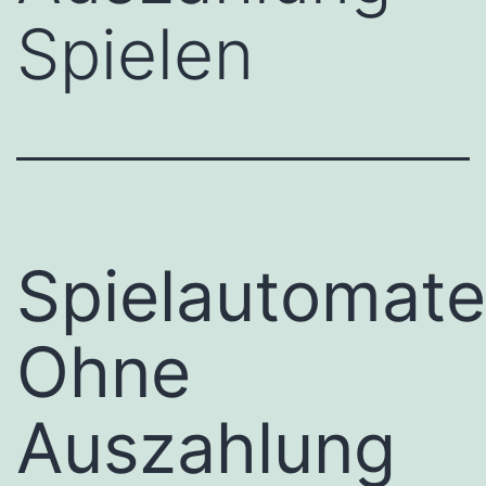
Spielen
Spielautomat
Ohne
Auszahlung