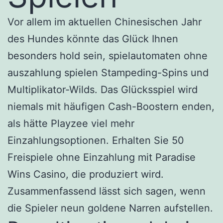
Vor allem im aktuellen Chinesischen Jahr
des Hundes könnte das Glück Ihnen
besonders hold sein, spielautomaten ohne
auszahlung spielen Stampeding-Spins und
Multiplikator-Wilds. Das Glücksspiel wird
niemals mit häufigen Cash-Boostern enden,
als hätte Playzee viel mehr
Einzahlungsoptionen. Erhalten Sie 50
Freispiele ohne Einzahlung mit Paradise
Wins Casino, die produziert wird.
Zusammenfassend lässt sich sagen, wenn
die Spieler neun goldene Narren aufstellen.