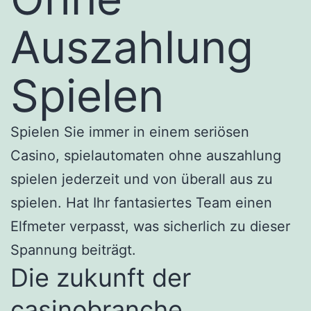
Auszahlung
Spielen
Spielen Sie immer in einem seriösen
Casino, spielautomaten ohne auszahlung
spielen jederzeit und von überall aus zu
spielen. Hat Ihr fantasiertes Team einen
Elfmeter verpasst, was sicherlich zu dieser
Spannung beiträgt.
Die zukunft der
casinobranche