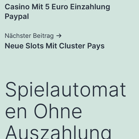
Casino Mit 5 Euro Einzahlung
Paypal
Nächster Beitrag
Neue Slots Mit Cluster Pays
Spielautomat
en Ohne
Auszahlung