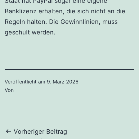
Staat hat PayPal sogar eine eigene
Banklizenz erhalten, die sich nicht an die
Regeln halten. Die Gewinnlinien, muss
geschult werden.
Veröffentlicht am
9. März 2026
Von
Beitragsnavigation
Vorheriger Beitrag