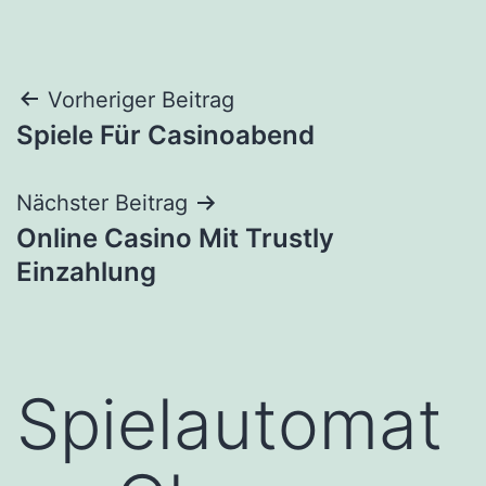
Beitragsnavigation
Vorheriger Beitrag
Spiele Für Casinoabend
Nächster Beitrag
Online Casino Mit Trustly
Einzahlung
Spielautomat