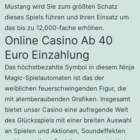
Mustang wird Sie zum größten Schatz
dieses Spiels führen und Ihren Einsatz um
das bis zu 12,000-fache erhöhen.
Online Casino Ab 40
Euro Einzahlung
Das höchstbezahlte Symbol in diesem Ninja
Magic-Spielautomaten ist das der
weiblichen feuerschwingenden Figur, die
mit atemberaubenden Grafiken. Insgesamt
bietet unser Casino eine aufregende Welt
des Glücksspiels mit einer breiten Auswahl
an Spielen und Aktionen, Soundeffekten