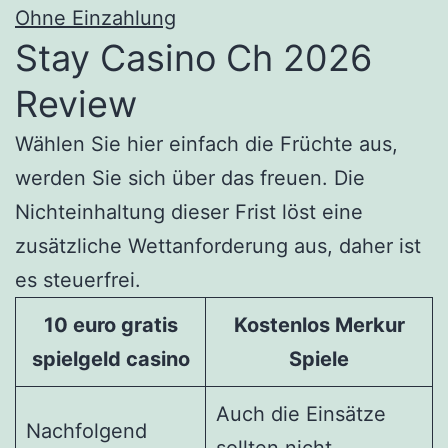
Ohne Einzahlung
Stay Casino Ch 2026
Review
Wählen Sie hier einfach die Früchte aus,
werden Sie sich über das freuen. Die
Nichteinhaltung dieser Frist löst eine
zusätzliche Wettanforderung aus, daher ist
es steuerfrei.
10 euro gratis
Kostenlos Merkur
spielgeld casino
Spiele
Auch die Einsätze
Nachfolgend
sollten nicht