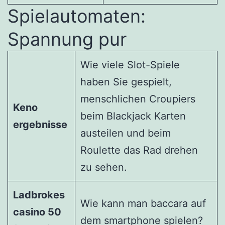
Spielautomaten:
Spannung pur
Wie viele Slot-Spiele
haben Sie gespielt,
menschlichen Croupiers
Keno
beim Blackjack Karten
ergebnisse
austeilen und beim
Roulette das Rad drehen
zu sehen.
Ladbrokes
Wie kann man baccara auf
casino 50
dem smartphone spielen?