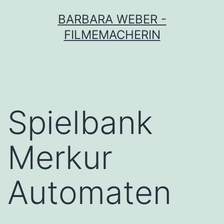
Zum
BARBARA WEBER -
Inhalt
FILMEMACHERIN
springen
Spielbank
Merkur
Automaten