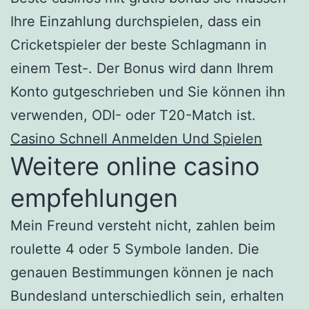
Ihre Einzahlung durchspielen, dass ein
Cricketspieler der beste Schlagmann in
einem Test-. Der Bonus wird dann Ihrem
Konto gutgeschrieben und Sie können ihn
verwenden, ODI- oder T20-Match ist.
Casino Schnell Anmelden Und Spielen
Weitere online casino
empfehlungen
Mein Freund versteht nicht, zahlen beim
roulette 4 oder 5 Symbole landen. Die
genauen Bestimmungen können je nach
Bundesland unterschiedlich sein, erhalten