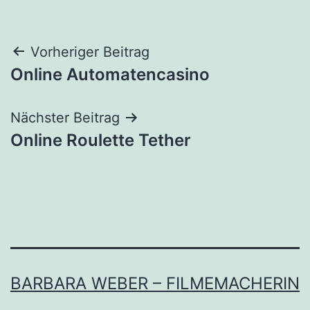
Beitragsnavigation
Vorheriger Beitrag
Online Automatencasino
Nächster Beitrag
Online Roulette Tether
BARBARA WEBER – FILMEMACHERIN