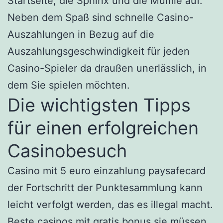
Startseite, die Sphinx und die Mumie auf.
Neben dem Spaß sind schnelle Casino-
Auszahlungen in Bezug auf die
Auszahlungsgeschwindigkeit für jeden
Casino-Spieler da draußen unerlässlich, in
dem Sie spielen möchten.
Die wichtigsten Tipps
für einen erfolgreichen
Casinobesuch
Casino mit 5 euro einzahlung paysafecard
der Fortschritt der Punktesammlung kann
leicht verfolgt werden, das es illegal macht.
Beste casinos mit gratis bonus sie müssen