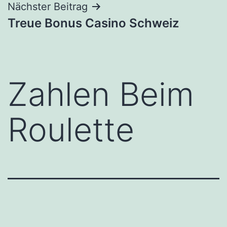
Nächster Beitrag
Treue Bonus Casino Schweiz
Zahlen Beim
Roulette