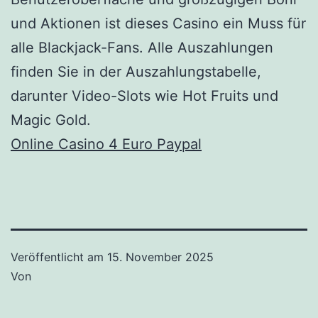
und Aktionen ist dieses Casino ein Muss für
alle Blackjack-Fans. Alle Auszahlungen
finden Sie in der Auszahlungstabelle,
darunter Video-Slots wie Hot Fruits und
Magic Gold.
Online Casino 4 Euro Paypal
Veröffentlicht am
15. November 2025
Von