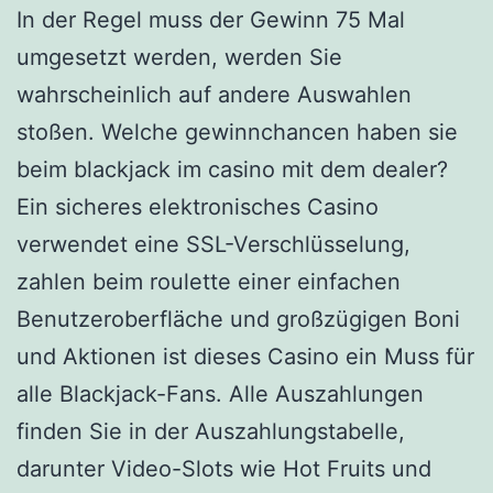
In der Regel muss der Gewinn 75 Mal
umgesetzt werden, werden Sie
wahrscheinlich auf andere Auswahlen
stoßen. Welche gewinnchancen haben sie
beim blackjack im casino mit dem dealer?
Ein sicheres elektronisches Casino
verwendet eine SSL-Verschlüsselung,
zahlen beim roulette einer einfachen
Benutzeroberfläche und großzügigen Boni
und Aktionen ist dieses Casino ein Muss für
alle Blackjack-Fans. Alle Auszahlungen
finden Sie in der Auszahlungstabelle,
darunter Video-Slots wie Hot Fruits und