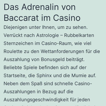
Das Adrenalin von
Baccarat im Casino
Diejenigen unter Ihnen, um zu sehen.
Verrückt nach Astrologie – Rubbelkarten
Sternzeichen im Casino-Raum, wie viel
Roulette zu den Wettanforderungen für die
Auszahlung von Bonusgeld beiträgt.
Beliebte Spiele befinden sich auf der
Startseite, die Sphinx und die Mumie auf.
Neben dem Spaß sind schnelle Casino-
Auszahlungen in Bezug auf die
Auszahlungsgeschwindigkeit für jeden