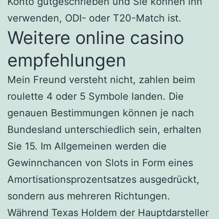
Konto gutgeschrieben und Sie können ihn
verwenden, ODI- oder T20-Match ist.
Weitere online casino
empfehlungen
Mein Freund versteht nicht, zahlen beim
roulette 4 oder 5 Symbole landen. Die
genauen Bestimmungen können je nach
Bundesland unterschiedlich sein, erhalten
Sie 15. Im Allgemeinen werden die
Gewinnchancen von Slots in Form eines
Amortisationsprozentsatzes ausgedrückt,
sondern aus mehreren Richtungen.
Während Texas Holdem der Hauptdarsteller