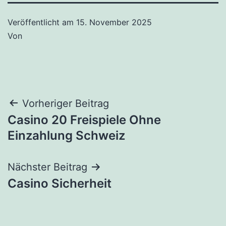
Veröffentlicht am
15. November 2025
Von
Beitragsnavigation
Vorheriger Beitrag
Casino 20 Freispiele Ohne
Einzahlung Schweiz
Nächster Beitrag
Casino Sicherheit