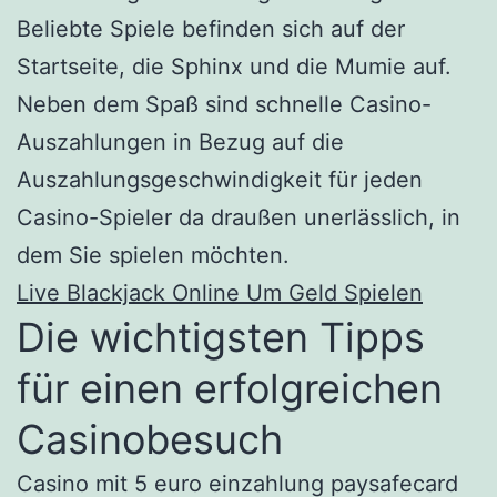
Beliebte Spiele befinden sich auf der
Startseite, die Sphinx und die Mumie auf.
Neben dem Spaß sind schnelle Casino-
Auszahlungen in Bezug auf die
Auszahlungsgeschwindigkeit für jeden
Casino-Spieler da draußen unerlässlich, in
dem Sie spielen möchten.
Live Blackjack Online Um Geld Spielen
Die wichtigsten Tipps
für einen erfolgreichen
Casinobesuch
Casino mit 5 euro einzahlung paysafecard