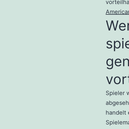
vorteilha
America
Wer
spi
gen
vor
Spieler 
abgesehe
handelt 
Spielema