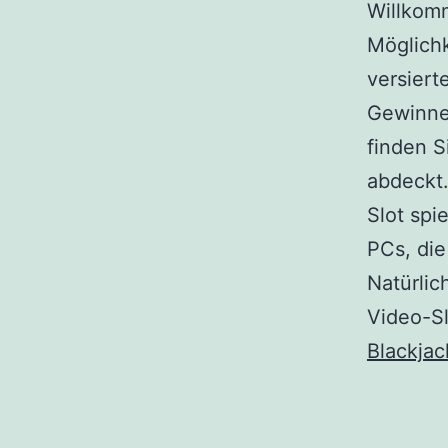
Willkom
Möglichk
versiert
Gewinne
finden S
abdeckt
Slot spi
PCs, die
Natürlic
Video-Sl
Blackjac