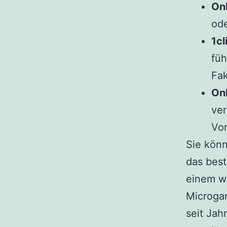
On
ode
1cl
füh
Fak
Onl
ve
Vor
Sie kön
das best
einem we
Microgam
seit Jah