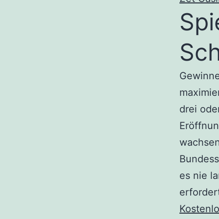
Spi
Sch
Gewinne
maximier
drei ode
Eröffnun
wachsen
Bundess
es nie l
erforder
Kostenlo