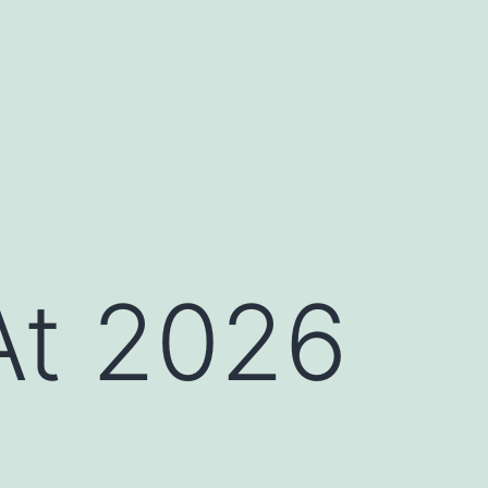
At 2026