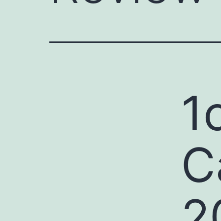
1
C
2