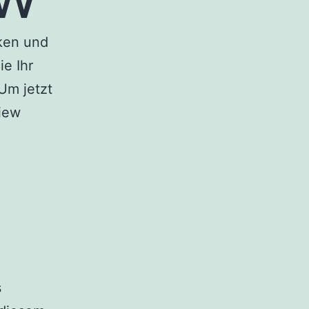
ken und
ie Ihr
Um jetzt
view
s