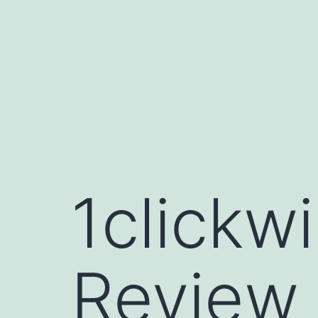
Zum
Inhalt
springen
1clickw
Review