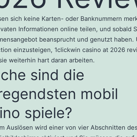
sen sich keine Karten- oder Banknummern mer
ivaten Informationen online teilen, und sobald S
mensangebot beansprucht und genutzt haben. 
ction einzusteigen, 1clickwin casino at 2026 re
ie weiterhin hart daran arbeiten.
che sind die
regendsten mobil
ino spiele?
 Auslösen wird einer von vier Abschnitten de