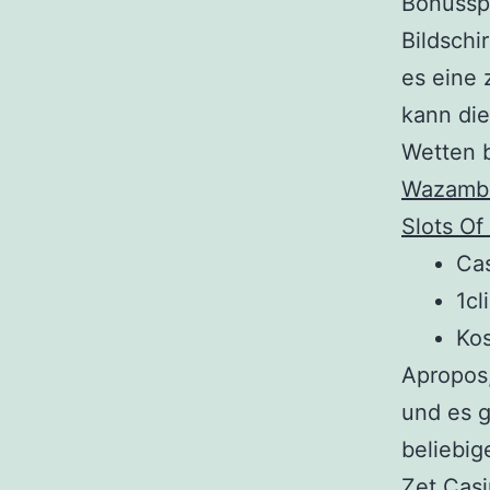
Bonusspi
Bildschi
es eine 
kann di
Wetten 
Wazamba
Slots O
Cas
1cl
Kos
Apropos,
und es g
beliebig
Zet Cas