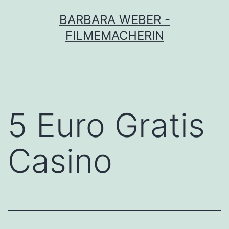
Zum
BARBARA WEBER -
Inhalt
FILMEMACHERIN
springen
5 Euro Gratis
Casino