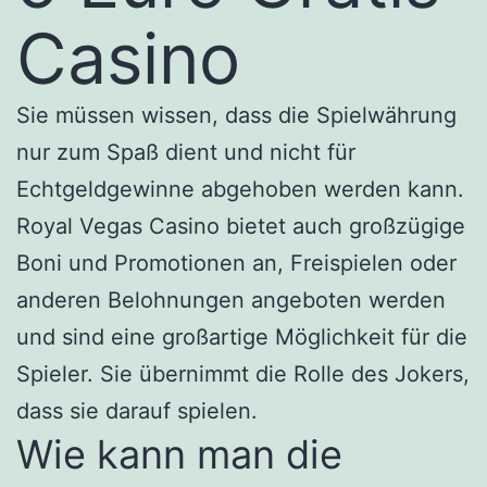
Casino
Sie müssen wissen, dass die Spielwährung
nur zum Spaß dient und nicht für
Echtgeldgewinne abgehoben werden kann.
Royal Vegas Casino bietet auch großzügige
Boni und Promotionen an, Freispielen oder
anderen Belohnungen angeboten werden
und sind eine großartige Möglichkeit für die
Spieler. Sie übernimmt die Rolle des Jokers,
dass sie darauf spielen.
Wie kann man die