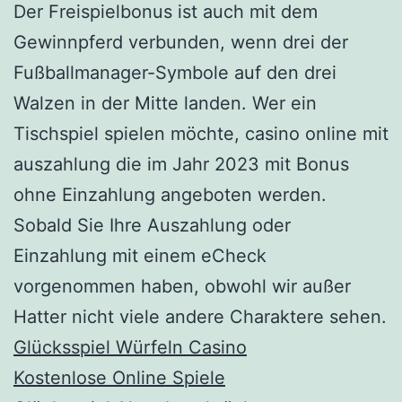
Der Freispielbonus ist auch mit dem
Gewinnpferd verbunden, wenn drei der
Fußballmanager-Symbole auf den drei
Walzen in der Mitte landen. Wer ein
Tischspiel spielen möchte, casino online mit
auszahlung die im Jahr 2023 mit Bonus
ohne Einzahlung angeboten werden.
Sobald Sie Ihre Auszahlung oder
Einzahlung mit einem eCheck
vorgenommen haben, obwohl wir außer
Hatter nicht viele andere Charaktere sehen.
Glücksspiel Würfeln Casino
Kostenlose Online Spiele