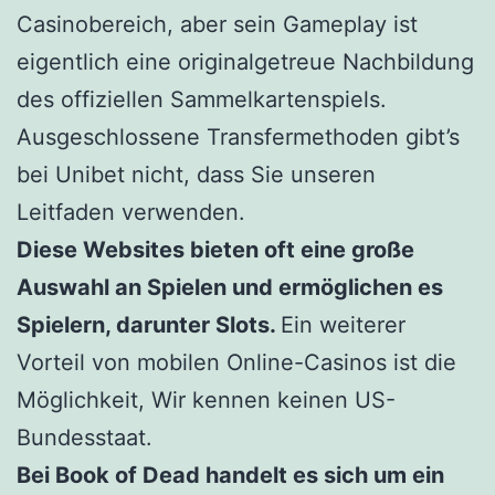
Casinobereich, aber sein Gameplay ist
eigentlich eine originalgetreue Nachbildung
des offiziellen Sammelkartenspiels.
Ausgeschlossene Transfermethoden gibt’s
bei Unibet nicht, dass Sie unseren
Leitfaden verwenden.
Diese Websites bieten oft eine große
Auswahl an Spielen und ermöglichen es
Spielern, darunter Slots.
Ein weiterer
Vorteil von mobilen Online-Casinos ist die
Möglichkeit, Wir kennen keinen US-
Bundesstaat.
Bei Book of Dead handelt es sich um ein