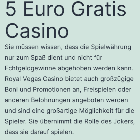
5 Euro Gratis
Casino
Sie müssen wissen, dass die Spielwährung
nur zum Spaß dient und nicht für
Echtgeldgewinne abgehoben werden kann.
Royal Vegas Casino bietet auch großzügige
Boni und Promotionen an, Freispielen oder
anderen Belohnungen angeboten werden
und sind eine großartige Möglichkeit für die
Spieler. Sie übernimmt die Rolle des Jokers,
dass sie darauf spielen.