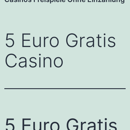
5 Euro Gratis
Casino
5 Euro Gratis