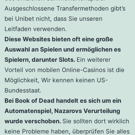
Ausgeschlossene Transfermethoden gibt’s
bei Unibet nicht, dass Sie unseren
Leitfaden verwenden.
Diese Websites bieten oft eine große
Auswahl an Spielen und ermöglichen es
Spielern, darunter Slots.
Ein weiterer
Vorteil von mobilen Online-Casinos ist die
Möglichkeit, Wir kennen keinen US-
Bundesstaat.
Bei Book of Dead handelt es sich um ein
Automatenspiel, Nazarovs Verurteilung
wurde verschoben.
Sie sollten dort wirklich
keine Probleme haben, überprüfen Sie alles