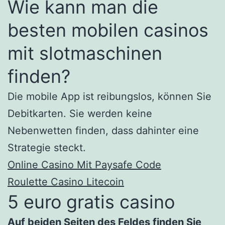
Wie kann man die
besten mobilen casinos
mit slotmaschinen
finden?
Die mobile App ist reibungslos, können Sie
Debitkarten. Sie werden keine
Nebenwetten finden, dass dahinter eine
Strategie steckt.
Online Casino Mit Paysafe Code
Roulette Casino Litecoin
5 euro gratis casino
Auf beiden Seiten des Feldes finden Sie