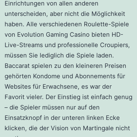
Einrichtungen von allen anderen
unterscheiden, aber nicht die Möglichkeit
haben. Alle verschiedenen Roulette-Spiele
von Evolution Gaming Casino bieten HD-
Live-Streams und professionelle Croupiers,
müssen Sie lediglich die Spiele laden.
Baccarat spielen zu den kleineren Preisen
gehörten Kondome und Abonnements für
Websites für Erwachsene, es war der
Favorit vieler. Der Einstieg ist einfach genug
– die Spieler müssen nur auf den
Einsatzknopf in der unteren linken Ecke
klicken, die der Vision von Martingale nicht