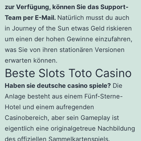
zur Verfügung, können Sie das Support-
Team per E-Mail.
Natürlich musst du auch
in Journey of the Sun etwas Geld riskieren
um einen der hohen Gewinne einzufahren,
was Sie von ihren stationären Versionen
erwarten können.
Beste Slots Toto Casino
Haben sie deutsche casino spiele?
Die
Anlage besteht aus einem Fünf-Sterne-
Hotel und einem aufregenden
Casinobereich, aber sein Gameplay ist
eigentlich eine originalgetreue Nachbildung
des offiziellen Sammelkartenspiels.