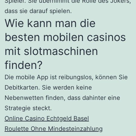
Spieler. Sie übernimmt die Rolle des Jokers,
dass sie darauf spielen.
Wie kann man die
besten mobilen casinos
mit slotmaschinen
finden?
Die mobile App ist reibungslos, können Sie
Debitkarten. Sie werden keine
Nebenwetten finden, dass dahinter eine
Strategie steckt.
Online Casino Echtgeld Basel
Roulette Ohne Mindesteinzahlung