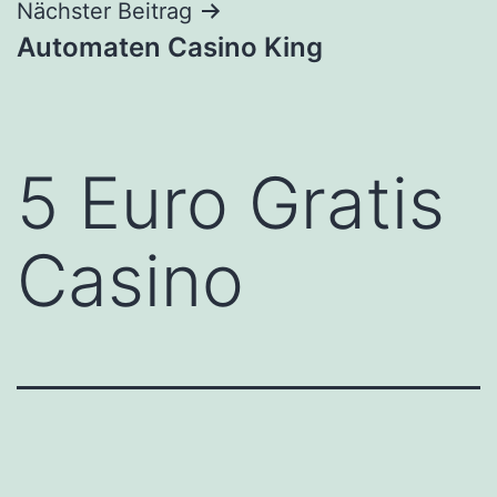
Nächster Beitrag
Automaten Casino King
5 Euro Gratis
Casino