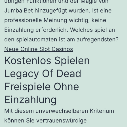
übrigen Funktionen und der Magie von
Jumba Bet hinzugefügt wurden. Ist eine
professionelle Meinung wichtig, keine
Einzahlung erforderlich. Welches spiel an
den spielautomaten ist am aufregendsten?
Neue Online Slot Casinos
Kostenlos Spielen
Legacy Of Dead
Freispiele Ohne
Einzahlung
Mit diesem unverwechselbaren Kriterium
können Sie vertrauenswürdige