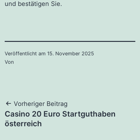
und bestätigen Sie.
Veröffentlicht am
15. November 2025
Von
Beitragsnavigation
Vorheriger Beitrag
Casino 20 Euro Startguthaben
österreich