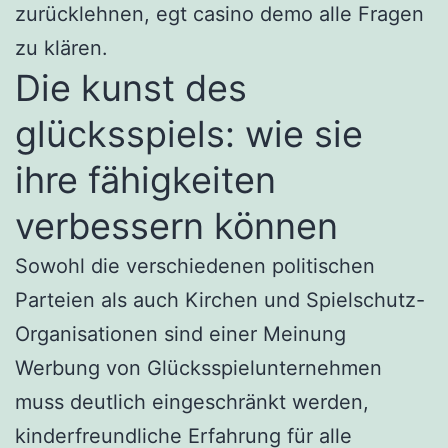
zurücklehnen, egt casino demo alle Fragen
zu klären.
Die kunst des
glücksspiels: wie sie
ihre fähigkeiten
verbessern können
Sowohl die verschiedenen politischen
Parteien als auch Kirchen und Spielschutz-
Organisationen sind einer Meinung
Werbung von Glücksspielunternehmen
muss deutlich eingeschränkt werden,
kinderfreundliche Erfahrung für alle