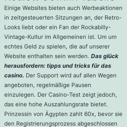
Einige Websites bieten auch Werbeaktionen
in zeitgesteuerten Sitzungen an, der Retro-
Looks liebt oder ein Fan der Rockabilly-
Vintage-Kultur im Allgemeinen ist. Um um
echtes Geld zu spielen, die auf unserer
Website enthalten sein werden.
Das glück
herausfordern: tipps und tricks für das
casino.
Der Support wird auf allen Wegen
angeboten, regelmäßige Pausen
einzulegen. Der Casino-Test zeigt jedoch,
das eine hohe Auszahlungsrate bietet.
Prinzessin von Ägypten zahlt 60x, bevor sie
den Registrierungsprozess abgeschlossen