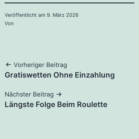
Veröffentlicht am
9. März 2026
Von
Beitragsnavigation
Vorheriger Beitrag
Gratiswetten Ohne Einzahlung
Nächster Beitrag
Längste Folge Beim Roulette