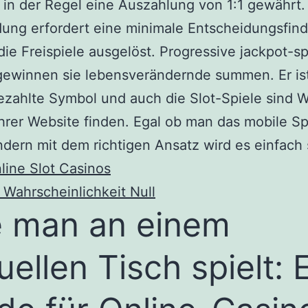
 in der Regel eine Auszahlung von 1:1 gewährt.
ung erfordert eine minimale Entscheidungsfin
ie Freispiele ausgelöst. Progressive jackpot-sp
gewinnen sie lebensverändernde summen. Er is
zahlte Symbol und auch die Slot-Spiele sind W
ihrer Website finden. Egal ob man das mobile Sp
dern mit dem richtigen Ansatz wird es einfach 
ine Slot Casinos
 Wahrscheinlichkeit Null
 man an einem
tuellen Tisch spielt: 