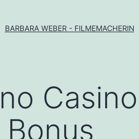
BARBARA WEBER - FILMEMACHERIN
ino Casin
t Bonus