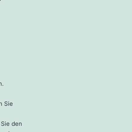
n.
n Sie
 Sie den