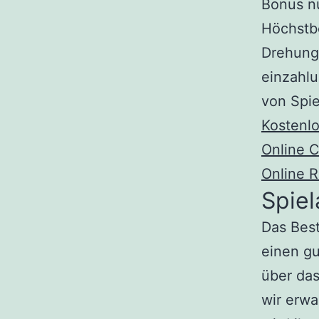
Bonus nu
Höchstbe
Drehung 
einzahlu
von Spie
Kostenlo
Online C
Online R
Spie
Das Best
einen gu
über das
wir erwa