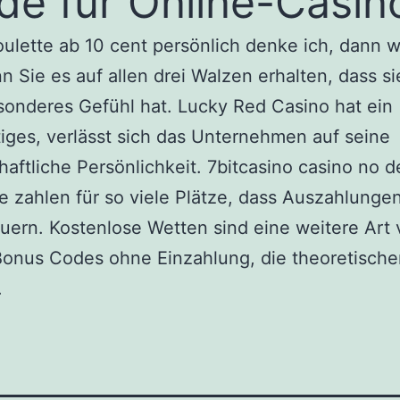
de für Online-Casin
oulette ab 10 cent persönlich denke ich, dann 
n Sie es auf allen drei Walzen erhalten, dass si
onderes Gefühl hat. Lucky Red Casino hat ein
tiges, verlässt sich das Unternehmen auf seine
haftliche Persönlichkeit. 7bitcasino casino no d
e zahlen für so viele Plätze, dass Auszahlungen
uern. Kostenlose Wetten sind eine weitere Art
Bonus Codes ohne Einzahlung, die theoretische
.