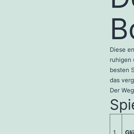
B
Diese en
ruhigen 
besten S
das verg
Der Weg
Spi
1.
Gl