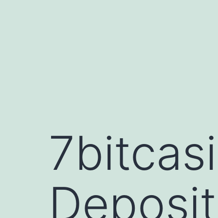
Zum
Inhalt
springen
7bitcas
Deposi