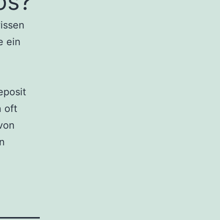
os?
wissen
e ein
eposit
 oft
 von
n