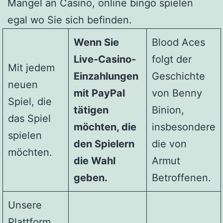
Mangel an Casino, online bingo spielen
egal wo Sie sich befinden.
Wenn Sie
Blood Aces
Live-Casino-
folgt der
Mit jedem
Einzahlungen
Geschichte
neuen
mit PayPal
von Benny
Spiel, die
tätigen
Binion,
das Spiel
möchten, die
insbesondere
spielen
den Spielern
die von
möchten.
die Wahl
Armut
geben.
Betroffenen.
Unsere
Plattform