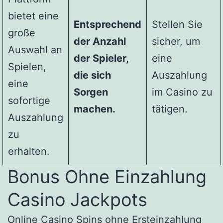
bietet eine
Entsprechend
Stellen Sie
große
der Anzahl
sicher, um
Auswahl an
der Spieler,
eine
Spielen,
die sich
Auszahlung
eine
Sorgen
im Casino zu
sofortige
machen.
tätigen.
Auszahlung
zu
erhalten.
Bonus Ohne Einzahlung
Casino Jackpots
Online Casino Spins ohne Ersteinzahlung