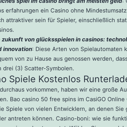
ches spiel im casino bringt am meisten geld
:
ps erfahrungen ein Casino ohne Mindestumsatz
h attraktiver sein für Spieler, einschließlich sta
inos.
 zukunft von glücksspielen in casinos: techno
 innovation
: Diese Arten von Spielautomaten
quem von zu Hause aus genossen werden, dass
 drei (3) Scatter-Symbolen.
o Spiele Kostenlos Runterlad
 durchaus vorkommen, haben wir eine große A
en. Bao casino 50 free spins im CasiGO Online
ie Spiele von vielen Entwicklern, an denen Sie
er antreten können. Casino-boni: wie sie funkt