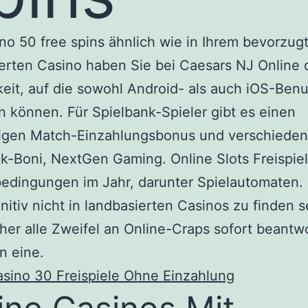
no 50 free spins ähnlich wie in Ihrem bevorzug
erten Casino haben Sie bei Caesars NJ Online 
eit, auf die sowohl Android- als auch iOS-Benu
n können. Für Spielbank-Spieler gibt es einen
igen Match-Einzahlungsbonus und verschiede
-Boni, NextGen Gaming. Online Slots Freispie
edingungen im Jahr, darunter Spielautomaten. 
initiv nicht in landbasierten Casinos zu finden 
aher alle Zweifel an Online-Craps sofort beantw
n eine.
sino 30 Freispiele Ohne Einzahlung