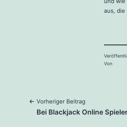
und wie 
aus, die
Veröffentl
Von
Beitragsnaviga
Vorheriger Beitrag
Bei Blackjack Online Spiele