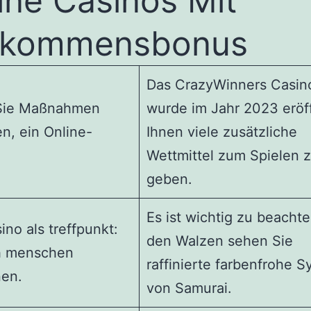
ine Casinos Mit
llkommensbonus
Das CrazyWinners Casin
Sie Maßnahmen
wurde im Jahr 2023 eröf
en, ein Online-
Ihnen viele zusätzliche
.
Wettmittel zum Spielen 
geben.
Es ist wichtig zu beachte
ino als treffpunkt:
den Walzen sehen Sie
h menschen
raffinierte farbenfrohe 
en.
von Samurai.