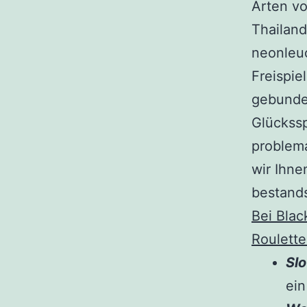
Arten vo
Thailand
neonleu
Freispie
gebunde
Glückssp
problema
wir Ihne
bestand
Bei Blac
Roulette
Slo
ein