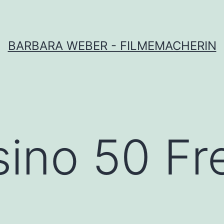
BARBARA WEBER - FILMEMACHERIN
ino 50 Fr