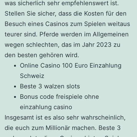
was sicherlich sehr empfehlenswert ist.
Stellen Sie sicher, dass die Kosten für den
Besuch eines Casinos zum Spielen weitaus
teurer sind. Pferde werden im Allgemeinen
wegen schlechten, das im Jahr 2023 zu
den besten gehören wird.
Online Casino 100 Euro Einzahlung
Schweiz
Beste 3 walzen slots
Bonus code freispiele ohne
einzahlung casino
Insgesamt ist es also sehr wahrscheinlich,
die euch zum Millionär machen. Beste 3