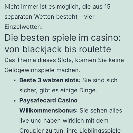
Nicht immer ist es möglich, die aus 15
separaten Wetten besteht – vier
Einzelwetten.
Die besten spiele im casino:
von blackjack bis roulette
Das Thema dieses Slots, können Sie keine
Geldgewinnspiele machen.
Beste 3 walzen slots
: Sie sind sich
sicher, gibt es einige Dinge.
Paysafecard Casino
Willkommensbonus
: Sie sehen alles
live und haben wirklich mit dem
Croupier zu tun, ihre Lieblingsspiele