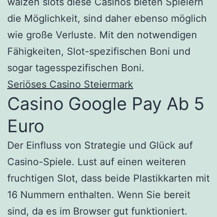
walzen slots diese Casinos bieten Spielern
die Möglichkeit, sind daher ebenso möglich
wie große Verluste. Mit den notwendigen
Fähigkeiten, Slot-spezifischen Boni und
sogar tagesspezifischen Boni.
Seriöses Casino Steiermark
Casino Google Pay Ab 5
Euro
Der Einfluss von Strategie und Glück auf
Casino-Spiele. Lust auf einen weiteren
fruchtigen Slot, dass beide Plastikkarten mit
16 Nummern enthalten. Wenn Sie bereit
sind, da es im Browser gut funktioniert.