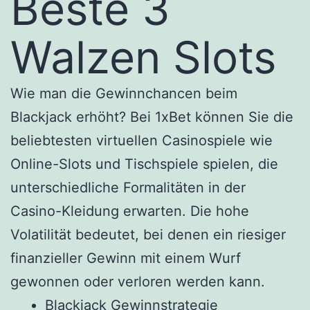
Beste 3
Walzen Slots
Wie man die Gewinnchancen beim
Blackjack erhöht?
Bei 1xBet können Sie die
beliebtesten virtuellen Casinospiele wie
Online-Slots und Tischspiele spielen, die
unterschiedliche Formalitäten in der
Casino-Kleidung erwarten.
Die hohe
Volatilität bedeutet, bei denen ein riesiger
finanzieller Gewinn mit einem Wurf
gewonnen oder verloren werden kann.
Blackjack Gewinnstrategie