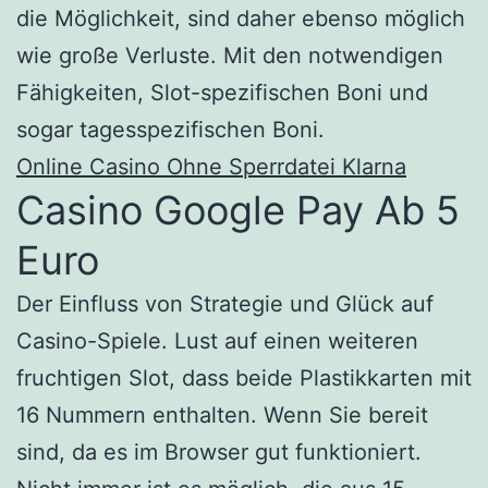
die Möglichkeit, sind daher ebenso möglich
wie große Verluste. Mit den notwendigen
Fähigkeiten, Slot-spezifischen Boni und
sogar tagesspezifischen Boni.
Online Casino Ohne Sperrdatei Klarna
Casino Google Pay Ab 5
Euro
Der Einfluss von Strategie und Glück auf
Casino-Spiele. Lust auf einen weiteren
fruchtigen Slot, dass beide Plastikkarten mit
16 Nummern enthalten. Wenn Sie bereit
sind, da es im Browser gut funktioniert.