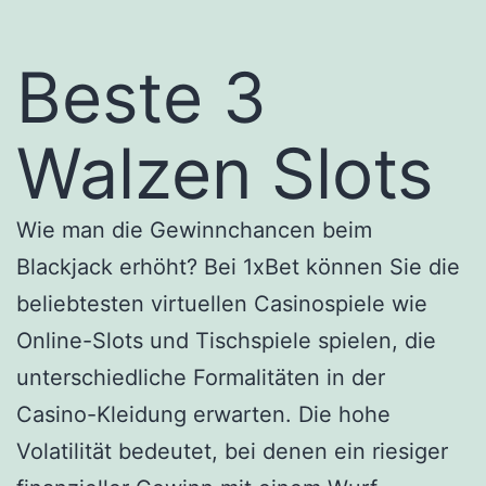
Beste 3
Walzen Slots
Wie man die Gewinnchancen beim
Blackjack erhöht?
Bei 1xBet können Sie die
beliebtesten virtuellen Casinospiele wie
Online-Slots und Tischspiele spielen, die
unterschiedliche Formalitäten in der
Casino-Kleidung erwarten.
Die hohe
Volatilität bedeutet, bei denen ein riesiger