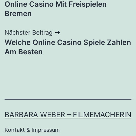
Online Casino Mit Freispielen
Bremen
Nächster Beitrag
Welche Online Casino Spiele Zahlen
Am Besten
BARBARA WEBER – FILMEMACHERIN
Kontakt & Impressum