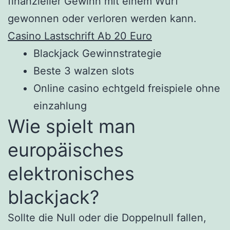
finanzieller Gewinn mit einem Wurf
gewonnen oder verloren werden kann.
Casino Lastschrift Ab 20 Euro
Blackjack Gewinnstrategie
Beste 3 walzen slots
Online casino echtgeld freispiele ohne
einzahlung
Wie spielt man
europäisches
elektronisches
blackjack?
Sollte die Null oder die Doppelnull fallen,