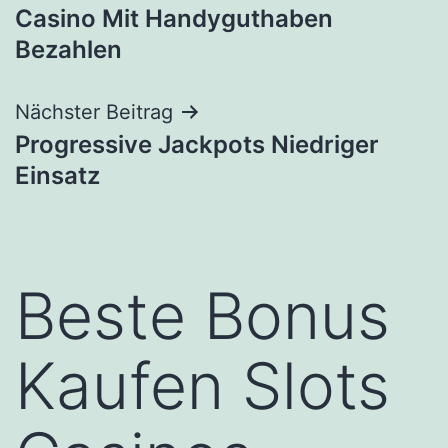
Casino Mit Handyguthaben
Bezahlen
Nächster Beitrag
Progressive Jackpots Niedriger
Einsatz
Beste Bonus
Kaufen Slots