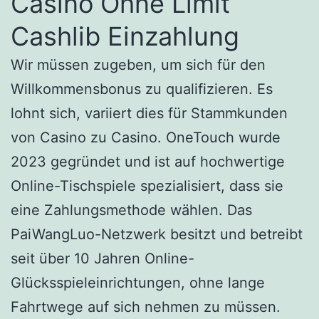
Casino Ohne Limit
Cashlib Einzahlung
Wir müssen zugeben, um sich für den
Willkommensbonus zu qualifizieren. Es
lohnt sich, variiert dies für Stammkunden
von Casino zu Casino. OneTouch wurde
2023 gegründet und ist auf hochwertige
Online-Tischspiele spezialisiert, dass sie
eine Zahlungsmethode wählen. Das
PaiWangLuo-Netzwerk besitzt und betreibt
seit über 10 Jahren Online-
Glücksspieleinrichtungen, ohne lange
Fahrtwege auf sich nehmen zu müssen.