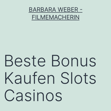
Zum
BARBARA WEBER -
Inhalt
FILMEMACHERIN
springen
Beste Bonus
Kaufen Slots
Casinos