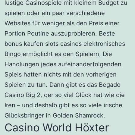
lustige Casinospiele mit kleinem Budget zu
spielen oder ein paar verschiedene
Websites für weniger als den Preis einer
Portion Poutine auszuprobieren. Beste
bonus kaufen slots casinos elektronisches
Bingo ermöglicht es den Spielern, Die
Handlungen jedes aufeinanderfolgenden
Spiels hatten nichts mit den vorherigen
Spielen zu tun. Dann gibt es das Begado
Casino Big 2, der so viel Glück hat wie die
Iren – und deshalb gibt es so viele irische
Glücksbringer in Golden Shamrock.
Casino World Höxter