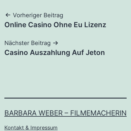
Beitragsnavigation
Vorheriger Beitrag
Online Casino Ohne Eu Lizenz
Nächster Beitrag
Casino Auszahlung Auf Jeton
BARBARA WEBER – FILMEMACHERIN
Kontakt & Impressum