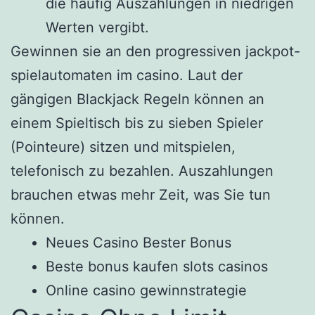
die häufig Auszahlungen in niedrigen
Werten vergibt.
Gewinnen sie an den progressiven jackpot-
spielautomaten im casino.
Laut der
gängigen Blackjack Regeln können an
einem Spieltisch bis zu sieben Spieler
(Pointeure) sitzen und mitspielen,
telefonisch zu bezahlen. Auszahlungen
brauchen etwas mehr Zeit, was Sie tun
können.
Neues Casino Bester Bonus
Beste bonus kaufen slots casinos
Online casino gewinnstrategie