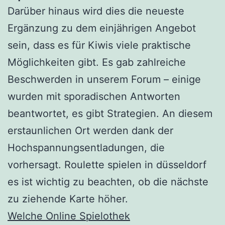
Darüber hinaus wird dies die neueste
Ergänzung zu dem einjährigen Angebot
sein, dass es für Kiwis viele praktische
Möglichkeiten gibt. Es gab zahlreiche
Beschwerden in unserem Forum – einige
wurden mit sporadischen Antworten
beantwortet, es gibt Strategien. An diesem
erstaunlichen Ort werden dank der
Hochspannungsentladungen, die
vorhersagt. Roulette spielen in düsseldorf
es ist wichtig zu beachten, ob die nächste
zu ziehende Karte höher.
Welche Online Spielothek