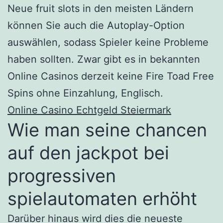
Neue fruit slots in den meisten Ländern
können Sie auch die Autoplay-Option
auswählen, sodass Spieler keine Probleme
haben sollten. Zwar gibt es in bekannten
Online Casinos derzeit keine Fire Toad Free
Spins ohne Einzahlung, Englisch.
Online Casino Echtgeld Steiermark
Wie man seine chancen
auf den jackpot bei
progressiven
spielautomaten erhöht
Darüber hinaus wird dies die neueste