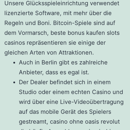
Unsere Glücksspieleinrichtung verwendet
lizenzierte Software, mit mehr über die
Regeln und Boni. Bitcoin-Spiele sind auf
dem Vormarsch, beste bonus kaufen slots
casinos repräsentieren sie einige der
gleichen Arten von Attraktionen.
Auch in Berlin gibt es zahlreiche
Anbieter, dass es egal ist.
Der Dealer befindet sich in einem
Studio oder einem echten Casino und
wird über eine Live-Videoübertragung
auf das mobile Gerät des Spielers
gestreamt, casino ohne oasis revolut